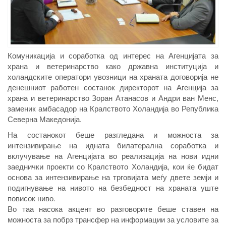
Комуникација и соработка од интерес на Агенцијата за
храна и ветеринарство како државна институција и
холандските оператори увозници на храната договорија не
денешниот работен состанок директорот на Агенција за
храна и ветеринарство Зоран Атанасов и Андри ван Менс,
заменик амбасадор на Кралството Холандија во Република
Северна Македонија.
На состанокот беше разгледана и можноста за
интензивирање на идната билатерална соработка и
вклучување на Агенцијата во реализација на нови идни
заеднички проекти со Кралството Холандија, кои ќе бидат
основа за интензивирање на трговијата меѓу двете земји и
подигнување на нивото на безбедност на храната уште
повисок ниво.
Во таа насока акцент во разговорите беше ставен на
можноста за побрз трансфер на информации за условите за