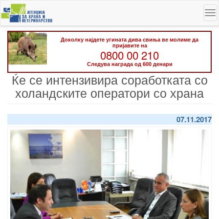
Skip
To
to
na
main
content
Доколку најдете угината дива свиња ве молиме да
пријавите на
0800 00 210
Следува награда од 600 денари
Ќе се интензивира соработката со
холандските оператори со храна
07.11.2017