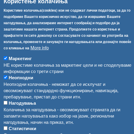
Користење колачиња
Факс:
+389 2 2457 893
Користиме колачиња(cookies) кои не содржат лични податоци, за да го
Факс:
+389 2 2457 871
подобриме Вашето корисничко искуство, да ги извршиме Вашите
info@fva.gov.mk
нагодувања, да анализираме интернет сообраќај и подобро да ја
заштитиме нашата интернет страна. Продолжете со користење и
[АХВ-претходна страна]
прифатете ги сите доколку се согласувате со начинот на употреба на
Соопштенија
Навигација
колачиња, променете и зачувајте ги нагодувањата или дознајте повеќе
Република Бугарија ги засили официјалните контроли при увоз на свежо овошје и зеленчук
More info
со кликање на
Архива
Високите температури ризик од труење со храна, опасни се и за животните
Маркетинг
Регистри
НЕ користиме колачиња за маркетинг цели и не споделуваме
Обрасци
Водата во Гостивар може да се користи како техничка, продолжува испораката на флаширана вода
информации со трети страни
Неопходни
Забрани
Во Гостивар спроведени 70 вонредни контроли
Неопходни колачиња - неможат да се исклучат и
Огласи
овозможуваат стандардно функционирање, навигација,
Забраната за водата во Гостивар останува на сила, операторите да користат само технички безбедна вода
пребарување, пристап до страни итн.
Нагодувања
Колачиња за нагодувања - овозможуваат страната да ги
запамти нагоувањата како избор на јазик, регионални
нагодувања, начин на приказ, итн.
Статистички