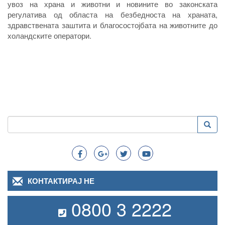
увоз на храна и животни и новините во законската
регулатива од областа на безбедноста на храната,
здравствената заштита и благосостојбата на животните до
холандските оператори.
Пребарување
Преба
Search
КОНТАКТИРАЈ НЕ
0800 3 2222