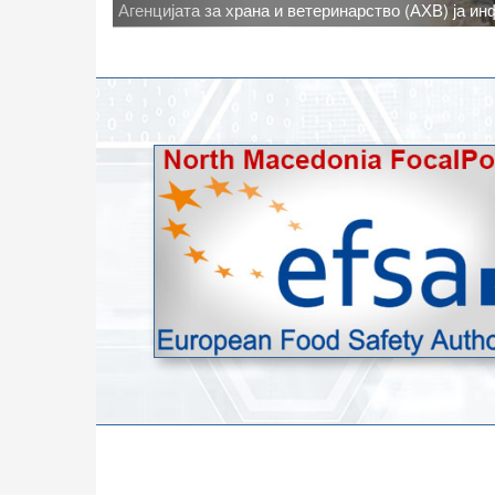
Новото најавено зголемување на дневните темпе
степени, ги зголемува ризиците од појава на тру