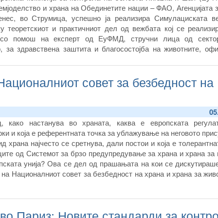
земјоделство и храна на Обединетите нации – ФАО, Агенцијата 
енес, во Струмица, успешно ја реализира Симулациската в
ку теоретскиот и практичниот дел од вежбата кој се реализи
 со помош на експерт од ЕуФМД, стручни лица од секто
, за здравствена заштита и благосостојба на животните, офи
авници од лабораторијата при Факултетот за ветеринарна меди
инарна комора и од ветеринарните друштва, извршија тестира
Националниот совет за безбедност на
споставениот систем и мерките за контрола и справување со 
05
, како настанува во храната, каква е европската регула
ки и која е референтната точка за ублажување на неговото при
вид храна најчесто се сретнува, дали постои и која е толерантна
ците од Системот за брзо предупредување за храна и храна за
пската унија? Ова се дел од прашањата на кои се дискутираше
 на Националниот совет за безбедност на храна и храна за живо
нцијата за храна и ветеринарство.
во Париз: Новите стандарди за контр