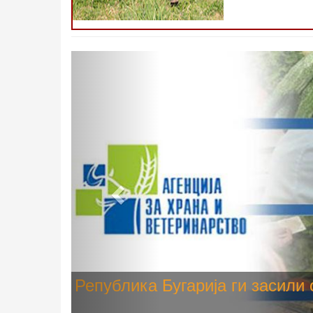
Претходно
Високите температури ризик од
животните