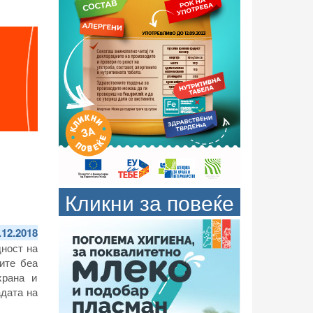
Кликни за повеќе
.12.2018
дност на
ите беа
храна и
дата на