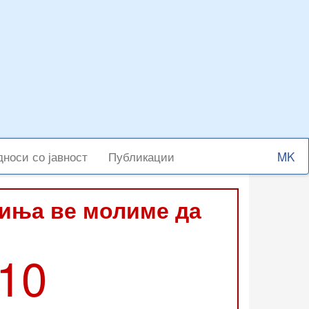
Select
носи со јавност
Публикации
your
langu
виња ве молиме да
210