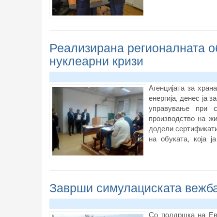
Реализирана регионалната о
нуклеарни кризи
Агенцијата за хран
енергија, денес ја 
управување при с
производство на жи
додели сертификати 
на обуката, која 
стекнатите знаења н
Заврши симулациската вежба
Со поддршка на Ев