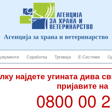
Агенција за храна и ветеринарство
Документи
Соработка
Трговија
Е-Системи
Од
лку најдете угината дива с
пријавите на
0800 00 