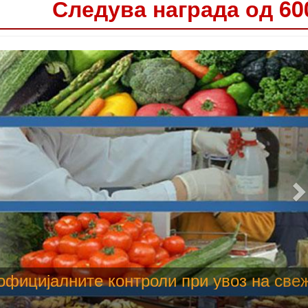
Следува награда од 60
 труење со храна, опасни се и за