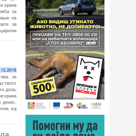
за храна
ежба за
раше на
рите за
цијални
цина, од
ње на и
болеста
.12.2018
тива за
суството
та доза,
 исхрана
 денес,
тни, кој
ола