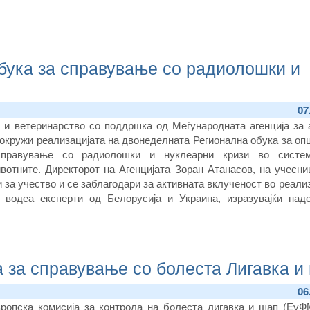
бука за справување со радиолошки и
07
а и ветеринарство со поддршка од Меѓународната агенција за 
заокружи реализацијата на двонеделната Регионална обука за оп
правување со радиолошки и нуклеарни кризи во систе
вотните. Директорот на Агенцијата Зоран Атанасов, на учесни
за учество и се заблагодари за активната вклученост во реали
ја водеа експерти од Белорусија и Украина, изразувајќи над
а обуката, учесниците ќе ги применат во нивните земји.
 за справување со болеста Лигавка и
06
ропска комисија за контрола на болеста лигавка и шап (ЕуФ