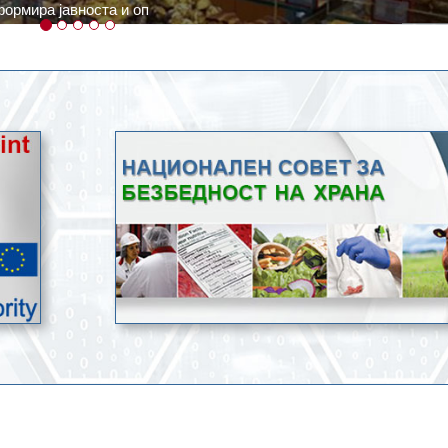
ратури, кое според метеоролозите во одредени региони ќе дости
ење со храна.