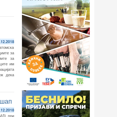
.12.2018
атомска
циите за
мите за
ците им
зацијата
еж дека
 шап
.12.2018
МД) при