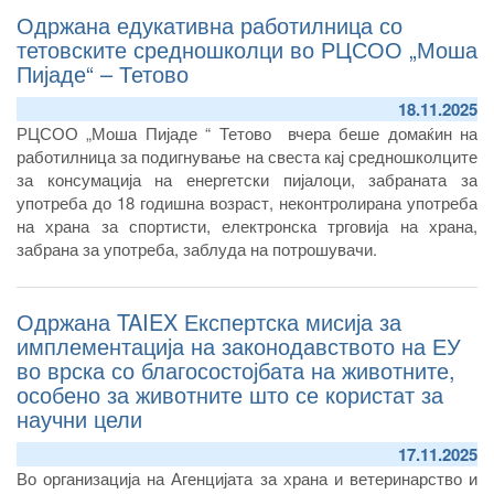
Одржана едукативна работилница со
тетовските средношколци во РЦСОО „Моша
Пијаде“ – Тетово
18.11.2025
РЦСОО „Моша Пијаде “ Тетово вчера беше домаќин на
работилница за подигнување на свеста кај средношколците
за консумација на енергетски пијалоци, забраната за
употреба до 18 годишна возраст, неконтролирана употреба
на храна за спортисти, електронска трговија на храна,
забрана за употреба, заблуда на потрошувачи.
Одржана TAIEX Експертска мисија за
имплементација на законодавството на ЕУ
во врска со благосостојбата на животните,
особено за животните што се користат за
научни цели
17.11.2025
Во организација на Агенцијата за храна и ветеринарство и