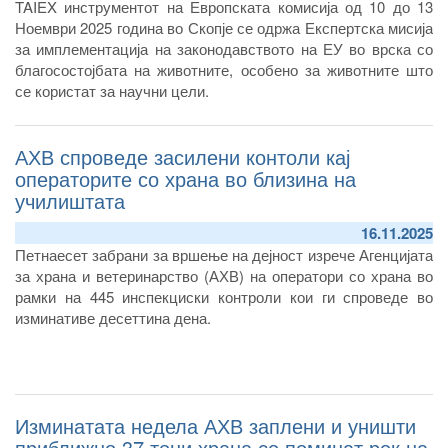
TAIEX инструментот на Европската комисија од 10 до 13
Ноември 2025 година во Скопје се одржа Експертска мисија
за имплементација на законодавството на ЕУ во врска со
благосостојбата на животните, особено за животните што
се користат за научни цели.
АХВ спроведе засилени контоли кај
операторите со храна во близина на
училиштата
16.11.2025
Петнаесет забрани за вршење на дејност изрече Агенцијата
за храна и ветеринарство (АХВ) на оператори со храна во
рамки на 445 инспекциски контроли кои ги спроведе во
изминативе десеттина дена.
Изминатата недела АХВ заплени и уништи
приближно 37 тони храна со поминат рок на