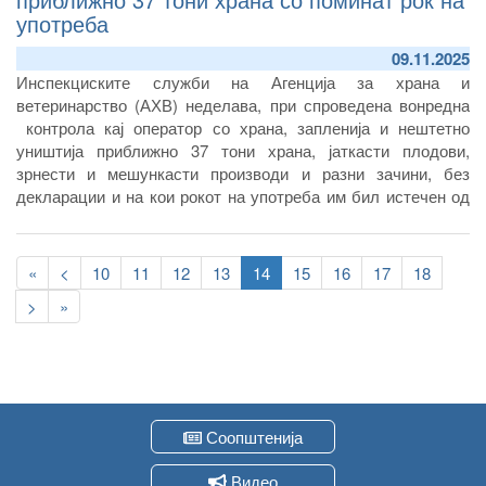
употреба
09.11.2025
Инспекциските служби на Агенција за храна и
ветеринарство (АХВ) неделава, при спроведена вонредна
контрола кај оператор со храна, запленија и нештетно
уништија приближно 37 тони храна, јаткасти плодови,
зрнести и мешункасти производи и разни зачини, без
декларации и на кои рокот на употреба им бил истечен од
една до две години
Pagination
First
«
Previous
<
Page
10
Page
11
Page
12
Page
13
Current
14
Page
15
Page
16
Page
17
Page
18
page
page
page
Следна
>
Last
»
страна
page
Соопштенија
Видео