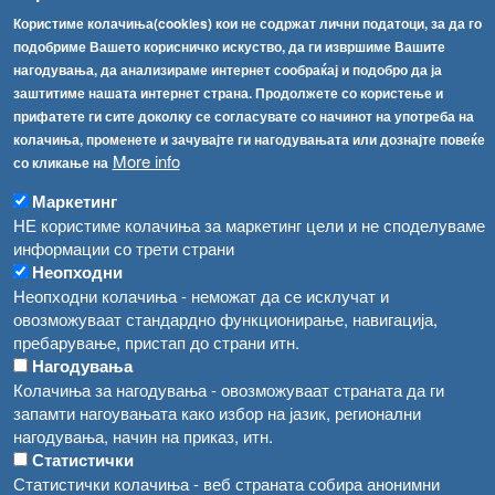
[АХВ-претходна страна]
Користиме колачиња(cookies) кои не содржат лични податоци, за да го
Соопштенија
Навигација
подобриме Вашето корисничко искуство, да ги извршиме Вашите
нагодувања, да анализираме интернет сообраќај и подобро да ја
Република Бугарија ги засили официјалните контроли при увоз на свежо овошје и зеленчук
Архива
заштитиме нашата интернет страна. Продолжете со користење и
прифатете ги сите доколку се согласувате со начинот на употреба на
Високите температури ризик од труење со храна, опасни се и за животните
Регистри
колачиња, променете и зачувајте ги нагодувањата или дознајте повеќе
More info
Обрасци
со кликање на
Водата во Гостивар може да се користи како техничка, продолжува испораката на флаширана вода
Забрани
Маркетинг
Во Гостивар спроведени 70 вонредни контроли
НЕ користиме колачиња за маркетинг цели и не споделуваме
Огласи
информации со трети страни
Забраната за водата во Гостивар останува на сила, операторите да користат само технички безбедна вода
Неопходни
Неопходни колачиња - неможат да се исклучат и
овозможуваат стандардно функционирање, навигација,
пребарување, пристап до страни итн.
Нагодувања
Колачиња за нагодувања - овозможуваат страната да ги
запамти нагоувањата како избор на јазик, регионални
нагодувања, начин на приказ, итн.
Статистички
Статистички колачиња - веб страната собира анонимни