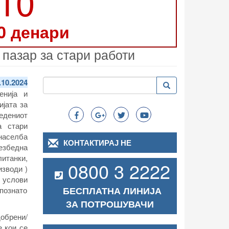
210
0 денари
пазар за стари работи
Пребарување
.10.2024
Пребарување
Search
енија и
ијата за
едениот
а стари
населба
КОНТАКТИРАЈ НЕ
езбедна
итанки,
0800 3 2222
изводи )
 услови
БЕСПЛАТНА ЛИНИЈА
 познато
ЗА ПОТРОШУВАЧИ
обрени/
е кои се