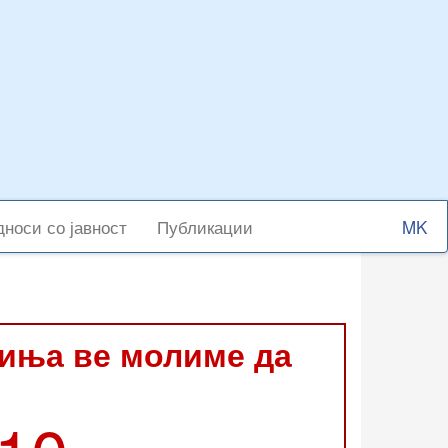
Select
носи со јавност
Публикации
your
langu
виња ве молиме да