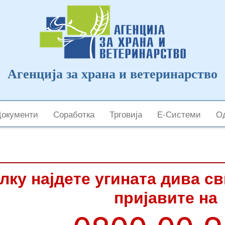
Агенција за храна и ветеринарство
Документи
Соработка
Трговија
Е-Системи
Од
лку најдете угината дива с
пријавите на