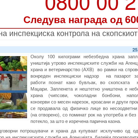
0800 00 
Следува награда од 60
а инспекциска контрола на скопскиот 
25
Околу 100 килограми небезбедна храна запл
уништија утрово инспекциските служби на Агенц
храна и ветеринарство (АХВ) во рамки на спров
вонреден инспекциски надзор на пазарот з
работи познат како бувљак, во скопската 
Маџари. Запленета и нештетно уништена е неб
храна (чипсови, чоколадни бонбони, напол
конзерви со месен нарезок, кроасани и други про
се продавала од физичко лице во несоодветни
(на отворено), со поминат рок на употреба и без
потекло, за што е изречена парична казна.
дговорни потрошувачи и храна да купуваат исклучиво од од
р на инспекциските служби на Агенцијата, бидејќи производит