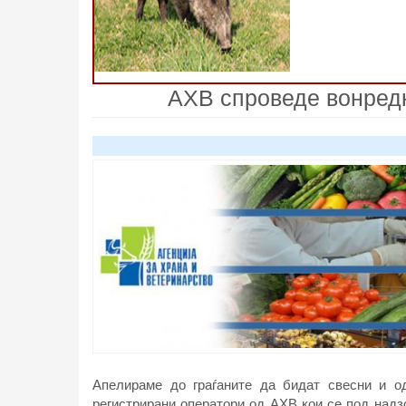
АХВ спроведе вонредн
Апелираме до граѓаните да бидат свесни и о
регистрирани оператори од АХВ кои се под надзо