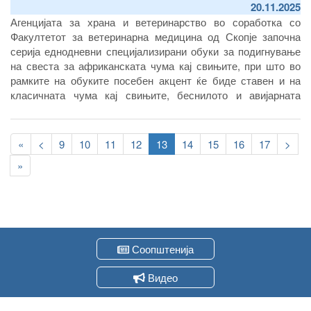
20.11.2025
Агенцијата за храна и ветеринарство во соработка со
Факултетот за ветеринарна медицина од Скопје започна
серија еднодневни специјализирани обуки за подигнување
на свеста за африканската чума кај свињите, при што во
рамките на обуките посебен акцент ќе биде ставен и на
класичната чума кај свињите, беснилото и авијарната
инфлуенца
Pagination
First
«
Previous
<
Page
9
Page
10
Page
11
Page
12
Current
13
Page
14
Page
15
Page
16
Page
17
След
>
page
page
page
стра
Last
»
page
Соопштенија
Видео