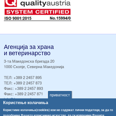
Агенција за храна
и ветеринарство
3-та Македонска бригада 20
1000 Скопје, Северна Македонија
ТЕЛ:
+389 2 2457 895
ТЕЛ:
+389 2 2457 873
Факс:
+389 2 2457 893
Факс:
+389 2 2457 871
приватност
info@fva.gov.mk
Користење колачиња
[АХВ-претходна страна]
Користиме колачиња(cookies) кои не содржат лични податоци, за да го
подобриме Вашето корисничко искуство, да ги извршиме Вашите