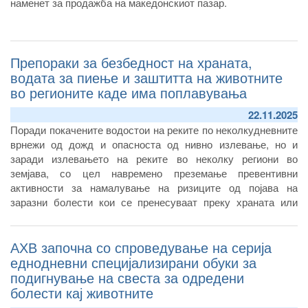
наменет за продажба на македонскиот пазар.
Препораки за безбедност на храната,
водата за пиење и заштитта на животните
во регионите каде има поплавувања
22.11.2025
Поради покачените водостои на реките по неколкудневните
врнежи од дожд и опасноста од нивно излевање, но и
заради излевањето на реките во неколку региони во
земјава, со цел навремено преземање превентивни
активности за намалување на ризиците од појава на
заразни болести кои се пренесуваат преку храната или
водата за пиење и за заштита на животните, Агенцијата за
храна и ветеринарство (АХВ) апелира до населението да
АХВ започна со спроведување на серија
води сметка за безбеднсота на храната, водата за пиење и
за здравствената состојба и благосостојбата на животните
еднодневни специјализирани обуки за
подигнување на свеста за одредени
болести кај животните