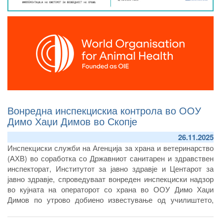
Вонредна инспекцискиа контрола во ООУ
Димо Хаџи Димов во Скопје
26.11.2025
Инспекциски служби на Агенција за храна и ветеринарство
(АХВ) во соработка со Државниот санитарен и здравствен
инспекторат, Институтот за јавно здравје и Центарот за
јавно здравје, спроведуваат вонреден инспекциски надзор
во кујната на операторот со храна во ООУ Димо Хаџи
Димов по утрово добиено известување од училиштето,
дека поголем број на ученици имаат стомачни болки.