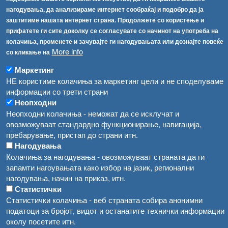
Соопштенија
Навигација
нагодувања, да анализираме интернет сообраќај и подобро да ја
Република Бугарија ги засили официјалните контроли при увоз на свежо овошје и зеленчук
заштитиме нашата интернет страна. Продолжете со користење и
Архива
прифатете ги сите доколку се согласувате со начинот на употреба на
Високите температури ризик од труење со храна, опасни се и за животните
Регистри
колачиња, променете и зачувајте ги нагодувањата или дознајте повеќе
More info
Обрасци
со кликање на
Водата во Гостивар може да се користи како техничка, продолжува испораката на флаширана вода
Забрани
Маркетинг
Во Гостивар спроведени 70 вонредни контроли
НЕ користиме колачиња за маркетинг цели и не споделуваме
Огласи
информации со трети страни
Забраната за водата во Гостивар останува на сила, операторите да користат само технички безбедна вода
Неопходни
Неопходни колачиња - неможат да се исклучат и
овозможуваат стандардно функционирање, навигација,
пребарување, пристап до страни итн.
Нагодувања
Колачиња за нагодувања - овозможуваат страната да ги
запамти нагоувањата како избор на јазик, регионални
нагодувања, начин на приказ, итн.
Статистички
Статистички колачиња - веб страната собира анонимни
податоци за бројот, видот и останатите технички информации
околу посетите итн.