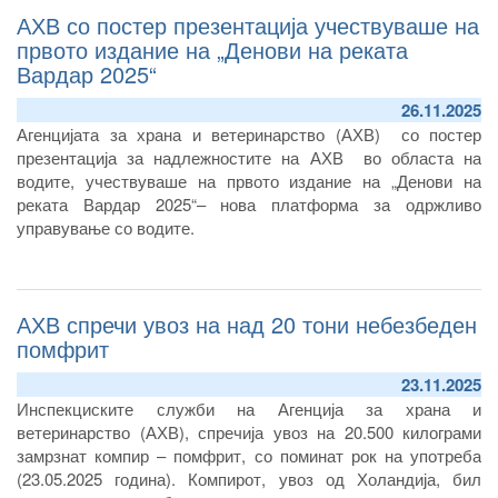
АХВ со постер презентација учествуваше на
првото издание на „Денови на реката
Вардар 2025“
26.11.2025
Агенцијата за храна и ветеринарство (АХВ) со постер
презентација за надлежностите на АХВ во областа на
водите, учествуваше на првото издание на „Денови на
реката Вардар 2025“– нова платформа за одржливо
управување со водите.
АХВ спречи увоз на над 20 тони небезбеден
помфрит
23.11.2025
Инспекциските служби на Агенција за храна и
ветеринарство (АХВ), спречија увоз на 20.500 килограми
замрзнат компир – помфрит, со поминат рок на употреба
(23.05.2025 година). Компирот, увоз од Холандија, бил