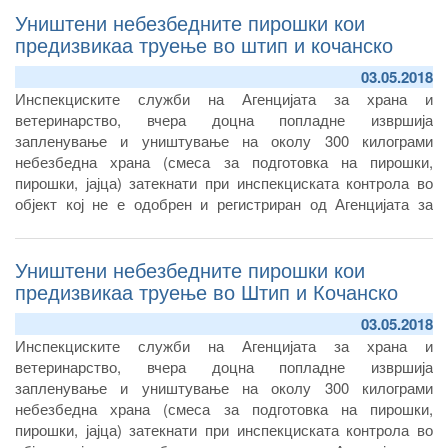
Уништени небезбедните пирошки кои
Атанасов и претседателот на Ветеринарната комора на
Република Северна Македонија, Томислав Николовски.
предизвикаа труење во штип и кочанско
03.05.2018
Инспекциските служби на Агенцијата за храна и
ветеринарство, вчера доцна попладне извршија
запленување и уништување на околу 300 килограми
небезбедна храна (смеса за подготовка на пирошки,
пирошки, јајца) затекнати при инспекциската контрола во
објект кој не е одобрен и регистриран од Агенцијата за
храна и ветеринарство. Спроведената истрага утврди дека
небезбедните пирошки кои предизвикаа дополнителни
Уништени небезбедните пирошки кои
труења со храна, по Штип и во Кочанско, се произведувале
нелегално, во домашни услови, во објект кој се наоѓал
предизвикаа труење во Штип и Кочанско
непосредно над операторот со храна ДПТУ „ Гицов „
03.05.2018
ДООЕЛ од Кочани кој на 25 април
Инспекциските служби на Агенцијата за храна и
ветеринарство, вчера доцна попладне извршија
запленување и уништување на околу 300 килограми
небезбедна храна (смеса за подготовка на пирошки,
пирошки, јајца) затекнати при инспекциската контрола во