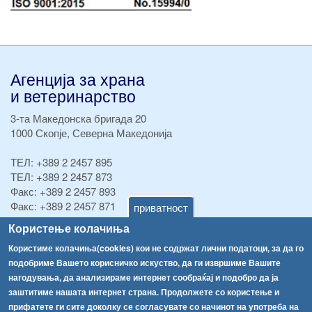
Агенција за храна
и ветеринарство
3-та Македонска бригада 20
1000 Скопје, Северна Македонија
ТЕЛ:
+389 2 2457 895
ТЕЛ:
+389 2 2457 873
Факс:
+389 2 2457 893
Факс:
+389 2 2457 871
приватност
info@fva.gov.mk
Користење колачиња
Користиме колачиња(cookies) кои не содржат лични податоци, за да го
[АХВ-претходна страна]
подобриме Вашето корисничко искуство, да ги извршиме Вашите
Соопштенија
Навигација
нагодувања, да анализираме интернет сообраќај и подобро да ја
Република Бугарија ги засили официјалните контроли при увоз на свежо овошје и зеленчук
заштитиме нашата интернет страна. Продолжете со користење и
Архива
прифатете ги сите доколку се согласувате со начинот на употреба на