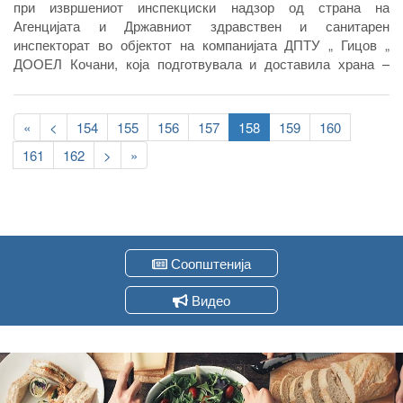
при извршениот инспекциски надзор од страна на
Агенцијата и Државниот здравствен и санитарен
инспекторат во објектот на компанијата ДПТУ „ Гицов „
ДООЕЛ Кочани, која подготвувала и доставила храна –
пирошки во ресторанот во Штип каде пред десеттина дена
беа затруени дваесеттина лица.
Pagination
First
«
Previous
<
Page
154
Page
155
Page
156
Page
157
Current
158
Page
159
Page
160
page
page
page
Page
161
Page
162
Следна
>
Last
»
страна
page
Соопштенија
Видео