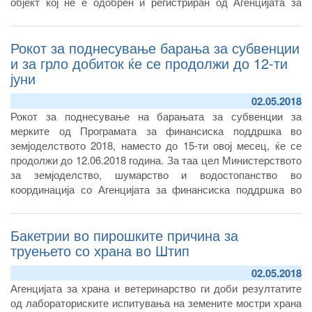
објект кој не е одобрен и регистриран од Агенцијата за
храна и ветеринарство.
Рокот за поднесување барања за субвенции
и за грло добиток ќе се продолжи до 12-ти
јуни
02.05.2018
Рокот за поднесување на барањата за субвенции за
мерките од Програмата за финансиска поддршка во
земјоделството 2018, наместо до 15-ти овој месец, ќе се
продолжи до 12.06.2018 година. За таа цел Министерството
за земјоделство, шумарство и водостопанство во
координација со Агенцијата за финансиска поддршка во
земјоделството и руралниот развој, ќе извршат измени на
Уредбата за директни плаќања 2018, која што треба да се
Бакетрии во пирошките причина за
донесе на седница на Влада,
труењето со храна во Штип
02.05.2018
Агенцијата за храна и ветеринарство ги доби резултатите
од лабораториските испитувања на земените мостри храна