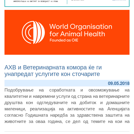
АХВ и Ветеринарната комора ќе ги
унапредат услугите кон сточарите
09.05.2018
Подобрување на соработката и овозможување на
квалитетни и навремени услуги од страна на ветеринарните
друштва кон одгледувачите на добиток и домашните
миленици, реализација на активностите на Агенцијата
согласно Годишната наредба за здравствена заштита на
животните за оваа година, се дел од темите на кои на
вчерашниот работен состанок, разговараа првите луѓе на
Агенцијата за храна и ветеринарство, директорот Зоран