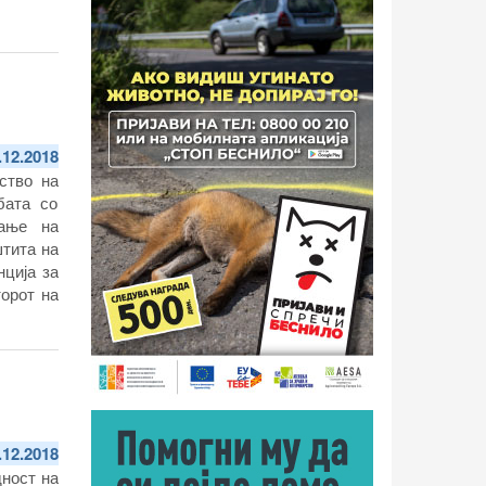
.12.2018
ство на
бата со
рање на
штита на
ција за
торот на
атскиот
.12.2018
дност на