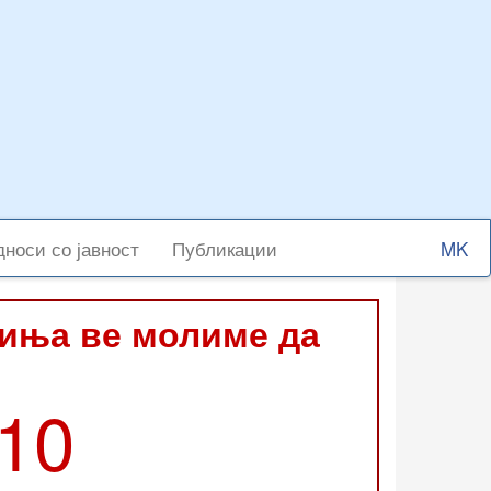
Select
носи со јавност
Публикации
your
langu
виња ве молиме да
210