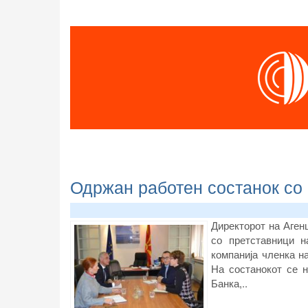
Одржан работен состанок со
Директорот на Аген
со претставници н
компанија членка н
На состанокот се 
Банка,..