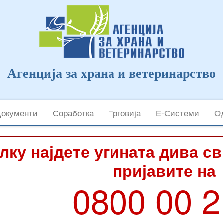
Агенција за храна и ветеринарство
Документи
Соработка
Трговија
Е-Системи
Од
лку најдете угината дива с
пријавите на
0800 00 