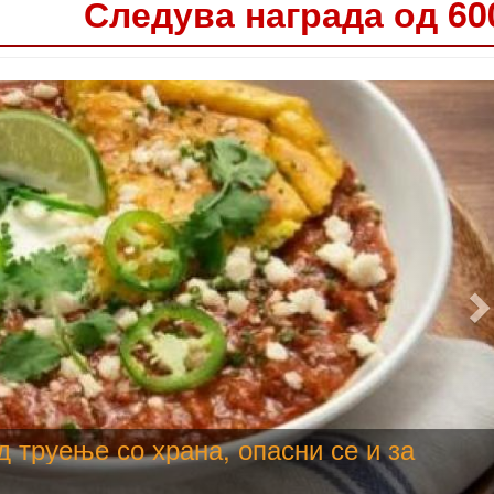
Следува награда од 60
е користи како техничка, продолжува
да