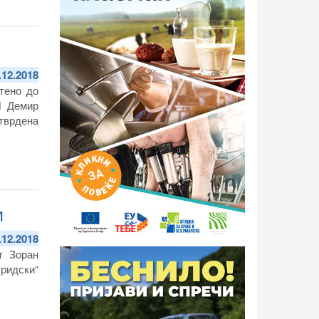
.12.2018
атено до
Ш Демир
тврдена
и
.12.2018
т Зоран
ридски“