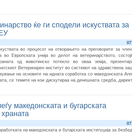
инарство ќе ги сподели искуствата за
 ЕУ
07
куствата во процесот на отворањето на преговорите за член
а во Европската унија во делот на ветеринарството, состој
раната од животинско потекло во оваа земја, презенти
ватскиот Ветеринарен институт во системот на здравствена за
вување на основите на идната соработка со македонската Аген
ата, се темите на кои дискутираа на денешната средба, дирек
на и ветеринарство Зоран Атанасов и првиот човек на Хрв
т , проф Д-р Борис Хабрун.
еѓу македонската и бугарската
 храната
07
работката на македонската и бугарската институција за безбе