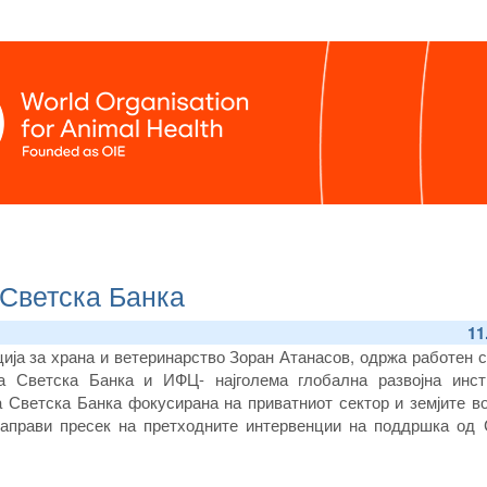
 Светска Банка
11
ција за храна и ветеринарство Зоран Атанасов, одржа работен 
а Светска Банка и ИФЦ- најголема глобална развојна инсти
а Светска Банка фокусирана на приватниот сектор и земјите во
направи пресек на претходните интервенции на поддршка од 