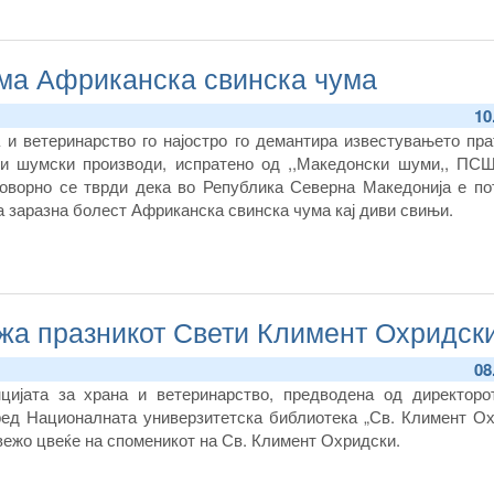
ма Африканска свинска чума
10
а и ветеринарство го најостро го демантира известувањето пр
ги шумски производи, испратено од ,,Македонски шуми,, ПС
говорно се тврди дека во Република Северна Македонија е по
а заразна болест Африканска свинска чума кај диви свињи.
ежа празникот Свети Климент Охридск
08
нцијата за храна и ветеринарство, предводена од директоро
ред Националната универзитетска библиотека „Св. Климент Ох
вежо цвеќе на споменикот на Св. Климент Охридски.