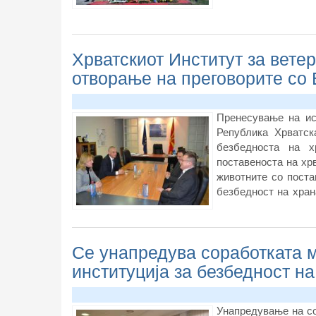
Хрватскиот Институт за ветер
отворање на преговорите со
Пренесување на ис
Република Хрватск
безбедноста на х
поставеноста на хр
животните со поста
безбедност на хран
Агенцијата за хра
ветеринарен институ
Се унапредува соработката м
институција за безбедност на
Унапредување на со