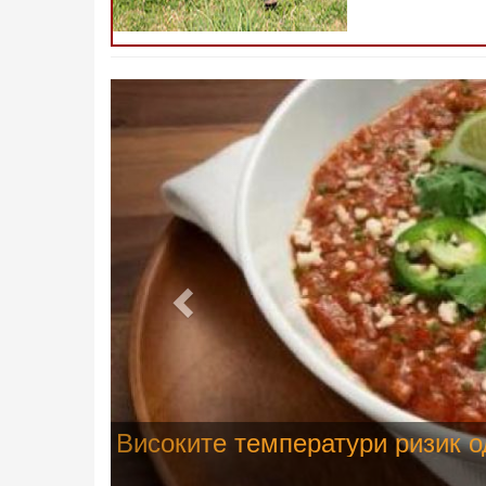
Претходно
Водата во Гостивар може да с
испораката на флаширана во