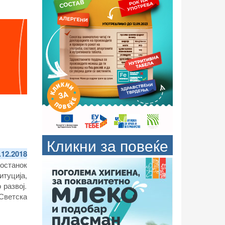
Кликни за повеќе
.12.2018
состанок
туција,
 развој.
Светска