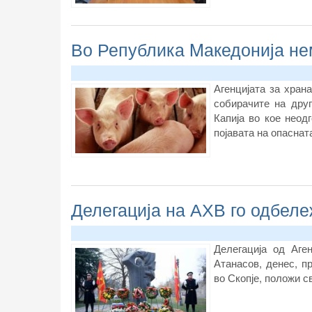
Во Република Mакедонија не
Агенцијата за хран
собирачите на дру
Капија во кое неод
појавата на опаснат
Делегација на АХВ го одбел
Делегација од Аге
Атанасов, денес, п
во Скопје, положи с