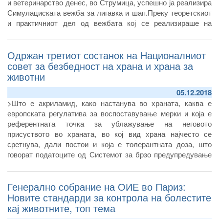
и ветеринарство денес, во Струмица, успешно ја реализира
Симулациската вежба за лигавка и шап.Преку теоретскиот
и практичниот дел од вежбата кој се реализираше на
краварска фарма, со помош на експерт од ЕуФМД, стручни
лица од секторите за инспекциски надзор, за здравствена
Одржан третиот состанок на Националниот
заштита и благосостојба на животните, официјални
ветеринари, претставници од лабораторијата при
совет за безбедност на храна и храна за
Факултетот за ветеринарна медицина, од македонската
животни
ветеринарна комора и од ветеринарните друштва, извршија
05.12.2018
тестирање на и зајакнување на воспоставениот систем и
>Што е акриламид, како настанува во храната, каква е
мерките за контрола и справување со болеста Лигавка и
европската регулатива за воспоставување мерки и која е
шап.
референтната точка за ублажување на неговото
присуството во храната, во кој вид храна најчесто се
сретнува, дали постои и која е толерантната доза, што
говорат податоците од Системот за брзо предупредување
за храна и храна за исхрана на животни на Европската
унија? Ова се дел од прашањата на кои се дискутираше
Генерално собрание на ОИЕ во Париз:
денес, на третиот состанок на Националниот совет за
безбедност на храна и храна за животни, кој го
Новите стандарди за контрола на болестите
организираше Агенцијата за храна и ветеринарство.
кај животните, топ тема