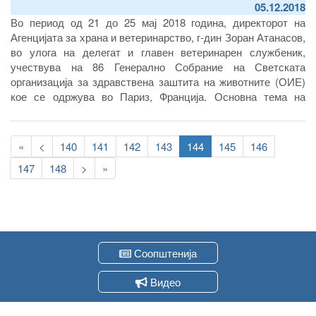
05.12.2018
Во период од 21 до 25 мај 2018 година, директорот на
Агенцијата за храна и ветеринарство, г-дин Зоран Атанасов,
во улога на делегат и главен ветеринарен службеник,
учествува на 86 Генерално Собрание на Светската
организација за здравствена заштита на животните (ОИЕ)
кое се одржува во Париз, Франција. Основна тема на
Генералното собрание на ОИЕ оваа година се новите
стандарди кои се воспоставуваат од аспект на мерки за
Pagination
контрола на болести кај животните, вклучително и мерките
First
«
Previous
<
Page
140
Page
141
Page
142
Page
143
Current
144
Page
145
Page
146
за контрола на болестите кај животните кои се пренесуваат
page
page
page
Page
147
Page
148
Следна
>
Last
»
на луѓето, мерки за обезбедување безбедност при
страна
page
меѓународна трговија со животни и производи од
животинско потекло, како и благосостојбата на животните.
Соопштенија
Видео