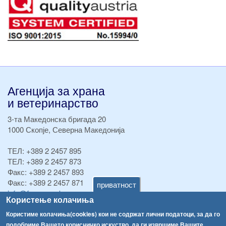
Агенција за храна
и ветеринарство
3-та Македонска бригада 20
1000 Скопје, Северна Македонија
ТЕЛ:
+389 2 2457 895
ТЕЛ:
+389 2 2457 873
Факс:
+389 2 2457 893
Факс:
+389 2 2457 871
приватност
info@fva.gov.mk
Користење колачиња
[АХВ-претходна страна]
Користиме колачиња(cookies) кои не содржат лични податоци, за да го
подобриме Вашето корисничко искуство, да ги извршиме Вашите