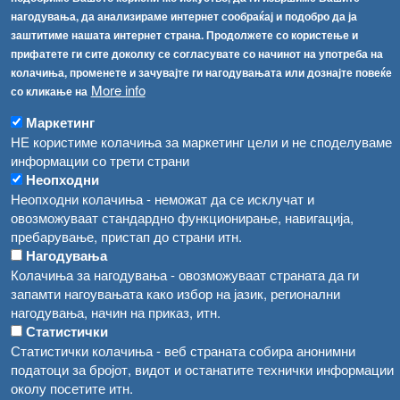
Соопштенија
Навигација
нагодувања, да анализираме интернет сообраќај и подобро да ја
Република Бугарија ги засили официјалните контроли при увоз на свежо овошје и зеленчук
заштитиме нашата интернет страна. Продолжете со користење и
Архива
прифатете ги сите доколку се согласувате со начинот на употреба на
Високите температури ризик од труење со храна, опасни се и за животните
Регистри
колачиња, променете и зачувајте ги нагодувањата или дознајте повеќе
More info
Обрасци
со кликање на
Водата во Гостивар може да се користи како техничка, продолжува испораката на флаширана вода
Забрани
Маркетинг
Во Гостивар спроведени 70 вонредни контроли
НЕ користиме колачиња за маркетинг цели и не споделуваме
Огласи
информации со трети страни
Забраната за водата во Гостивар останува на сила, операторите да користат само технички безбедна вода
Неопходни
Неопходни колачиња - неможат да се исклучат и
овозможуваат стандардно функционирање, навигација,
пребарување, пристап до страни итн.
Нагодувања
Колачиња за нагодувања - овозможуваат страната да ги
запамти нагоувањата како избор на јазик, регионални
нагодувања, начин на приказ, итн.
Статистички
Статистички колачиња - веб страната собира анонимни
податоци за бројот, видот и останатите технички информации
околу посетите итн.