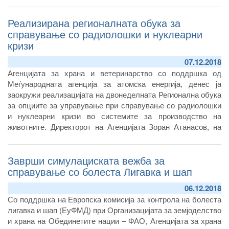
Македонија.
Реализирана регионалната обука за
справување со радиолошки и нуклеарни
кризи
07.12.2018
Агенцијата за храна и ветеринарство со поддршка од
Меѓународната агенција за атомска енергија, денес ја
заокружи реализацијата на двонеделната Регионална обука
за опциите за управување при справување со радиолошки
и нуклеарни кризи во системите за производство на
животните. Директорот на Агенцијата Зоран Атанасов, на
учесниците им додели сертификати за учество и се
заблагодари за активната вклученост во реализацијата на
Заврши симулациската вежба за
обуката, која ја водеа експерти од Белорусија и Украина,
изразувајќи надеж дека стекнатите знаења на обуката,
справување со болеста Лигавка и шап
учесниците ќе ги применат во нивните земји.
06.12.2018
Со поддршка на Европска комисија за контрола на болеста
лигавка и шап (ЕуФМД) при Организацијата за земјоделство
и храна на Обединетите нации – ФАО, Агенцијата за храна