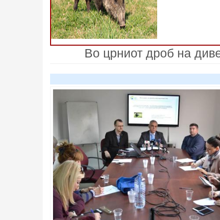
Во црниот дроб на див