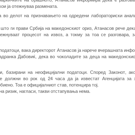
ои ја отежнуваа размената.
ја во делот на признавањето на одредени лабораториски анал
што ги прави Србија на македонскиот ориз, Атанасов рече дек
ежнуваат процесот на извоз, а токму за тоа се разговара, з
податоци, вака директорот Атанасов ја нарече вчерашната инф
адранка Дабовиќ, дека во чоколадите за деца на македонскио
и, базирани на неофицијални податоци. Според Законот, ак
се должни во рок од 24 часа да ја известат Агенцијата за 
иено. Тоа е официјалниот став, потенцира тој.
а ризик, нагласи, такви отстапувања нема.