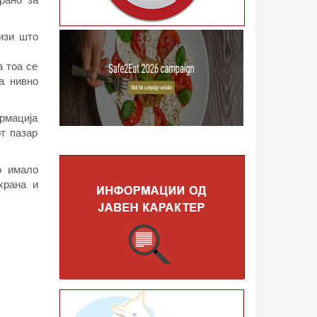
изи што
а тоа се
а нивно
ормација
т пазар
о имало
храна и