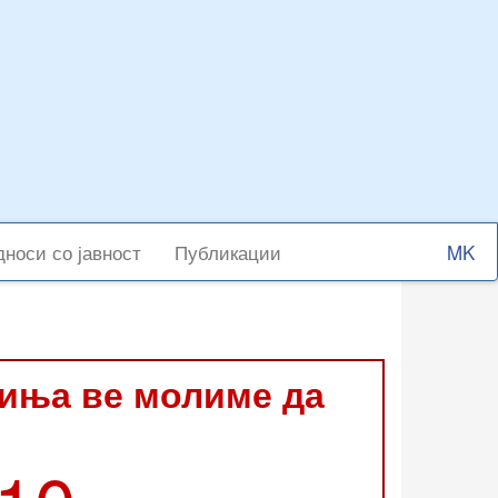
Select
носи со јавност
Публикации
your
langu
виња ве молиме да