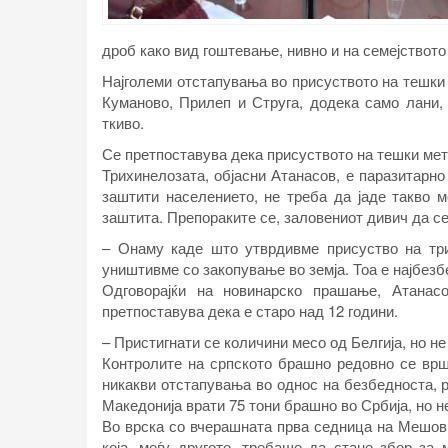
дроб како вид гоштевање, нивно и на семејството
Најголеми отстапувања во присуството на тешки 
Куманово, Прилеп и Струга, додека само лани,
ткиво.
Се претпоставува дека присуството на тешки мет
Трихинелозата, објасни Атанасов, е паразитарно
заштити населението, не треба да јаде такво 
заштита. Препораките се, заловениот дивич да с
– Онаму каде што утврдивме присуство на трих
уништивме со закопување во земја. Тоа е најбез
Одговорајќи на новинарско прашање, Атанас
претпоставува дека е старо над 12 години.
– Пристигнати се количини месо од Белгија, но н
Контролите на српското брашно редовно се врш
никакви отстапувања во однос на безбедноста, р
Македонија врати 75 тони брашно во Србија, но 
Во врска со вчерашната прва седница на Мешови
која, меѓу другото, требаше да стане збор за