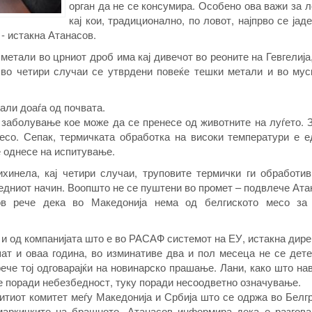
орган да не се консумира. Особено ова важи за 
кај кои, традиционално, по ловот, најпрво се јад
 - истакна Атанасов.
метали во црниот дроб има кај дивечот во реоните на Гевгелија
 во четири случаи се утврдени повеќе тешки метали и во мус
али доаѓа од почвата.
 заболување кое може да се пренесе од животните на луѓето. 
месо. Сепак, термичката обработка на високи температури е е
е однесе на испитување.
инела, кај четири случаи, труповите термички ги обработив
бедниот начин. Воопшто не се пуштени во промет – подвлече Ата
ов рече дека во Македонија нема од белгиското месо за
е и од компанијата што е во РАСАФ системот на ЕУ, истакна дире
ат и оваа година, во изминативе два и пол месеца не се дете
ече тој одговарајќи на новинарско прашање. Лани, како што нав
не поради небезбедност, туку поради несоодветно означување.
тиот комитет меѓу Македонија и Србија што се одржа во Белг
 маркичките на брашното, Атанасов информира дека е разгова