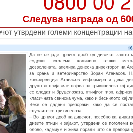
0800 00 
Следува награда од 60
ечот утврдени големи концентрации на
16
Да не се јаде црниот дроб од дивечот зашто 
содржи поголема количина тешки мет
дозволената, апелира денеска директорот на Аг
за храна и ветеринарство Зоран Атанасов. Н
конференција Атанасов информира и дека дв
друштва пријавиле појава на трихинелоза кај ди
се следат и бруцелозата, птичјиот гирп, африка
класичната свинска чума, како и беснилото кај л
Веќе се дадени препораки, како да се поста
случаите со трихинелоза.
– Во црниот дроб на дивечот, посебно кај диват
дивите птици и зајакот, утврдени се поголеми 
олово, кадмиум и жива поради што се препорачу