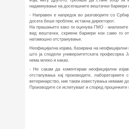
надминување на досегашните вештачки бариери к
- Направен е напредок во разговорите со Срби
досега беше проблем, истакна директорот.
На прашањето како ги оценува ГМО - анализите 
вид вештачки, скриени бариери кои само го от
натамошно отстранување.
Неофицијална изјава, базирана на неофицијални 
што ја сподели универзитетската професорка Ј
нема млеко и какао.
- Не сакам да коментирам неофицијални изјав
отстапувања кај производите, лабораториите 
ветеринарство, ние такви известувања немаме доб
Производите се испитуваат и според проценките н