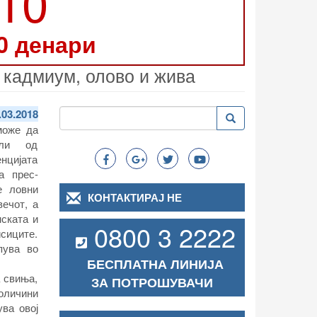
210
0 денари
 кадмиум, олово и жива
Пребарување
.03.2018
Пребарување
Search
може да
али од
енцијата
а прес-
е ловни
КОНТАКТИРАЈ НЕ
вечот, а
нската и
0800 3 2222
исиците.
пува во
БЕСПЛАТНА ЛИНИЈА
а свиња,
ЗА ПОТРОШУВАЧИ
количини
ва овој