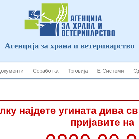
Агенција за храна и ветеринарство
Документи
Соработка
Трговија
Е-Системи
Од
лку најдете угината дива с
пријавите на