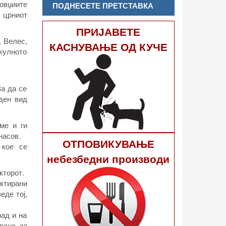
ловџиите
ПОДНЕСЕТЕ ПРЕТСТАВКА
е црниот
ПРИЈАВЕТЕ
, Велес,
КАСНУВАЊЕ ОД КУЧЕ
кулното
За да се
ден вид
ме и ги
насов.
ОТПОВИКУВАЊЕ
 кое се
небезбедни производи
кторот.
ктирани
еде тој,
рад и на
рано за