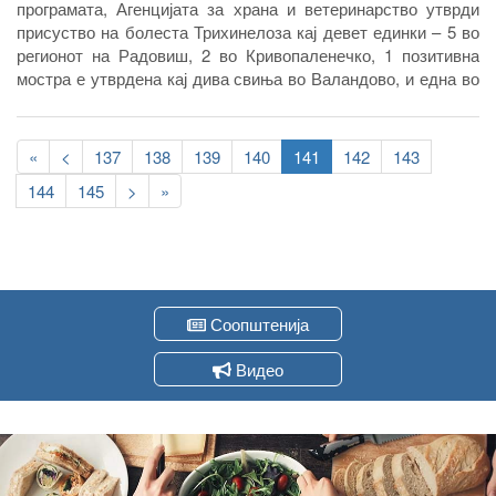
програмата, Агенцијата за храна и ветеринарство утврди
присуство на болеста Трихинелоза кај девет единки – 5 во
регионот на Радовиш, 2 во Кривопаленечко, 1 позитивна
мостра е утврдена кај дива свиња во Валандово, и една во
Тетовско.
Pagination
First
«
Previous
<
Page
137
Page
138
Page
139
Page
140
Current
141
Page
142
Page
143
page
page
page
Page
144
Page
145
Следна
>
Last
»
страна
page
Соопштенија
Видео