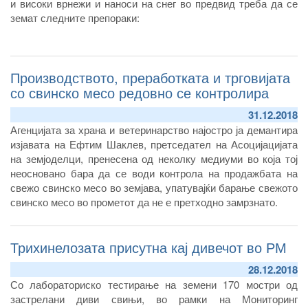
и високи врнежи и наноси на снег во предвид треба да се
земат следните препораки:
Производството, преработката и тргoвијата
со свинско месо редовно се контролира
31.12.2018
Агенцијата за храна и ветеринарство најостро ја демантира
изјавата на Ефтим Шаклев, претседател на Асоцијацијата
на земјоделци, пренесена од неколку медиуми во која тој
неосновано бара да се води контрола на продажбата на
свежо свинско месо во земјава, упатувајќи барање свежото
свинско месо во прометот да не е претходно замрзнато.
Трихинелозата присутна кај дивечот во РМ
28.12.2018
Со лабораториско тестирање на земени 170 мостри од
застрелани диви свињи, во рамки на Мониторинг