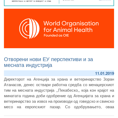
Отворени нови ЕУ перспективи и за
месната индустрија
11.01.2019
Директорот на Агенција за храна и ветеринарство Зоран
Атанасов, денес оствари работна средба со менаџерскиот
тим на месната индустрија ,,Пекабеско,, која кон крајот на
минатата година доби одобрение од Агенцијата за храна и
ветеринарство за извоз на производи од говедско и свинско
месо на европскиот пазар. Со одобрувањето, оваа
компанија стана деветнаесетти објект кој има добиено број
за извоз на европскиот пазар и се наоѓа на листата на