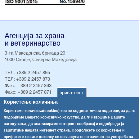
Агенција за храна
и ветеринарство
3-та Македонска бригада 20
1000 Скопје, Северна Македонија
ТЕЛ:
+389 2 2457 895
ТЕЛ:
+389 2 2457 873
Факс:
+389 2 2457 893
Факс:
+389 2 2457 871
приватност
info@fva.gov.mk
Користење колачиња
Користиме колачиња(cookies) кои не содржат лични податоци, за да го
[АХВ-претходна страна]
подобриме Вашето корисничко искуство, да ги извршиме Вашите
Соопштенија
Навигација
нагодувања, да анализираме интернет сообраќај и подобро да ја
Република Бугарија ги засили официјалните контроли при увоз на свежо овошје и зеленчук
заштитиме нашата интернет страна. Продолжете со користење и
Архива
прифатете ги сите доколку се согласувате со начинот на употреба на