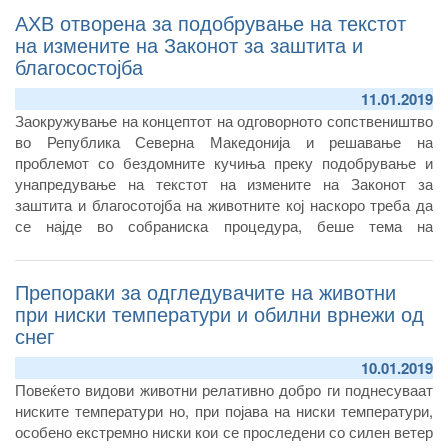
АХВ отворена за подобрување на текстот
одобрени објекти на Европската комисија за извоз на храна
од Република Северна Македонија.
на измените на Законот за заштита и
благосостојба
11.01.2019
Заокружување на концептот на одговорното сопствеништво
во Република Северна Македонија и решавање на
проблемот со бездомните кучиња преку подобрување и
унапредување на текстот на измените на Законот за
заштита и благосотојба на животните кој наскоро треба да
се најде во собраниска процедура, беше тема на
денешниот работен состанок кој директорот на Агенцијата
за храна и ветеринарство Зоран Атанасов го одржа со
Препораки за одгледувачите на животни
претставници на релевантни здруженија од областа на
кинологијата.
при ниски температури и обилни врнежи од
снег
10.01.2019
Повеќето видови животни релативно добро ги поднесуваат
ниските температури но, при појава на ниски температури,
особено екстремно ниски кои се проследени со силен ветер