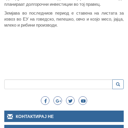
планираат долгорочни инвестиции во тој правец.
Земјава во последниов период е ставена на листата за
извоз во ЕУ на говедско, пилешко, овчо и козјо месо, јајца,
млеко и рибини производи.
Пребарување
Преба
Search
КОНТАКТИРАЈ НЕ