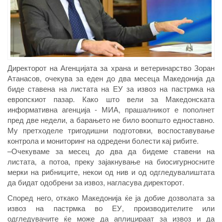
Директорот на Агенцијата за храна и ветеринарство Зоран
Атанасов, очекува за еден до два месеца Македонија да
биде ставена на листата на ЕУ за извоз на пастрмка на
европскиот пазар. Како што вели за Македонската
информативна агенција - МИА, прашалникот е пополнет
пред две недели, а барањето не било воопшто едноставно.
Му претходеле тригодишни подготовки, воспоставување
контрола и мониторинг на одредени болести кај рибите.
–Очекуваме за месец до два да бидеме ставени на
листата, а потоа, преку зајакнување на биосигурносните
мерки на рибниците, некои од нив и од одгледувалиштата
да бидат одобрени за извоз, нагласува директорот.
Според него, откако Македонија ќе ја добие дозволата за
извоз на пастрмка во ЕУ, производителите или
одгледувачите ќе може да аплицираат за извоз и да