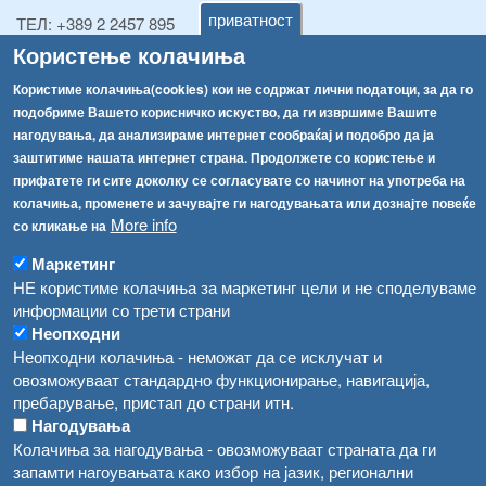
приватност
ТЕЛ:
+389 2 2457 895
ТЕЛ:
+389 2 2457 873
Користење колачиња
Факс:
+389 2 2457 893
Користиме колачиња(cookies) кои не содржат лични податоци, за да го
Факс:
+389 2 2457 871
подобриме Вашето корисничко искуство, да ги извршиме Вашите
info@fva.gov.mk
нагодувања, да анализираме интернет сообраќај и подобро да ја
заштитиме нашата интернет страна. Продолжете со користење и
[АХВ-претходна страна]
прифатете ги сите доколку се согласувате со начинот на употреба на
Соопштенија
Навигација
колачиња, променете и зачувајте ги нагодувањата или дознајте повеќе
Високите температури ризик од труење со храна, опасни се и за животните
More info
со кликање на
Архива
Водата во Гостивар може да се користи како техничка, продолжува испораката на флаширана вода
Маркетинг
Регистри
НЕ користиме колачиња за маркетинг цели и не споделуваме
Обрасци
Во Гостивар спроведени 70 вонредни контроли
информации со трети страни
Забрани
Неопходни
Забраната за водата во Гостивар останува на сила, операторите да користат само технички безбедна вода
Неопходни колачиња - неможат да се исклучат и
Огласи
овозможуваат стандардно функционирање, навигација,
Забранета за пиење водата од гостиварскиот водовод
пребарување, пристап до страни итн.
Нагодувања
Колачиња за нагодувања - овозможуваат страната да ги
запамти нагоувањата како избор на јазик, регионални