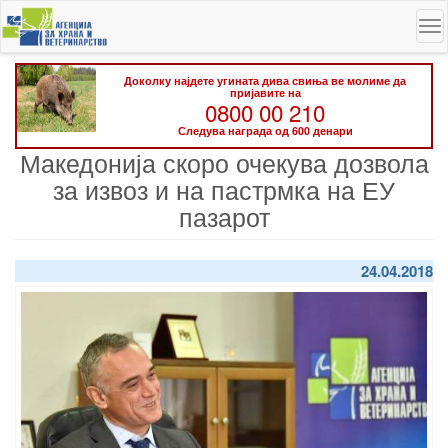
Skip
To
to
na
main
content
Доколку најдете угината дива свиња ве молиме да
пријавите на
0800 00 210
Следува награда од 600 денари
Македонија скоро очекува дозвола
за извоз и на пастрмка на ЕУ
пазарот
24.04.2018