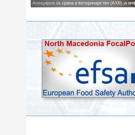
Новото најавено зголемување на дневните темпе
степени, ги зголемува ризиците од појава на тру