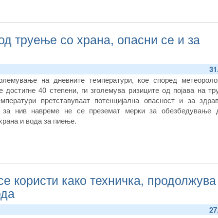
од труење со храна, опасни се и за
31
големување на дневните температури, кое според метеороло
е достигне 40 степени, ги зголемува ризиците од појава на т
емператури претставуваат потенцијална опасност и за здрав
у за нив навреме не се преземат мерки за обезбедување 
храна и вода за пиење.
се користи како техничка, продолжува
ода
27