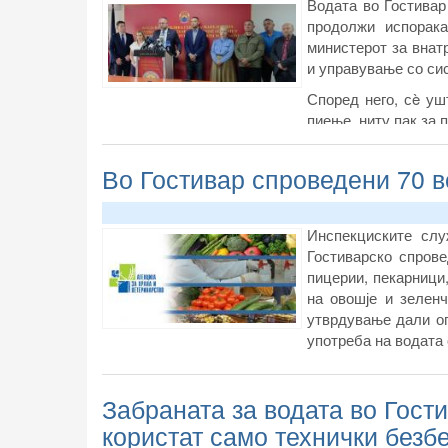
Водата во Гостивар
продолжи испорак
министерот за внат
и управување со си
Според него, сè уш
пиење, ниту пак за 
Во Гостивар спроведени 70 
Инспекциските слу
Гостиварско спров
пицерии, пекарници
на овошје и зелен
утврдување дали оп
употреба на водата
Забраната за водата во Гост
користат само технички безб