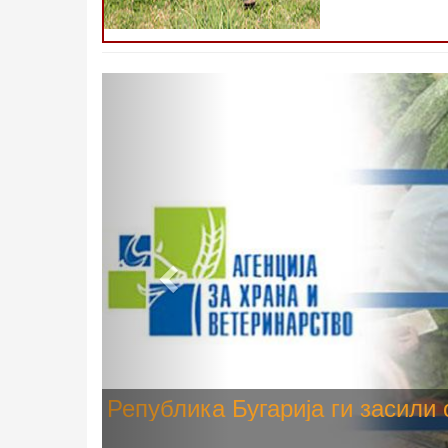
Претходно
Високите температури ризик од
животните