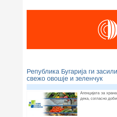
Република Бугарија ги засил
свежо овошје и зеленчук
А
генцијата за храна
дека, согласно
доби