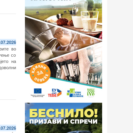
.07.2026
зите во
руење со
јето на
доволни
.07.2026