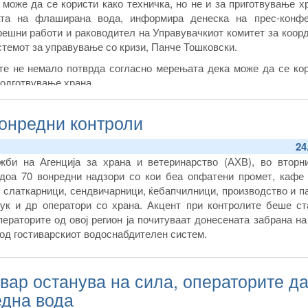
 може да се користи како техничка, но не и за приготвување х
ата на флаширана вода, информира денеска на прес-конфе
решни работи и раководител на Управувачкиот комитет за коор
стемот за управување со кризи, Панче Тошковски.
те не немало потврда согласно мерењата дека може да се кор
подготвување храна.
вонредни контроли
24
жби на Агенција за храна и ветеринарство (АХВ), во вторни
едоа 70 вонредни надзори со кои беа опфатени промет, кафе 
, слаткарници, сендвичарници, ќебапчилници, производство и 
чук и др оператори со храна. Акцент при контролите беше ст
ераторите од овој регион ја почитуваат донесената забрана н
 од гостиварскиот водоснабдителен систем.
ивар останува на сила, операторите д
една вода