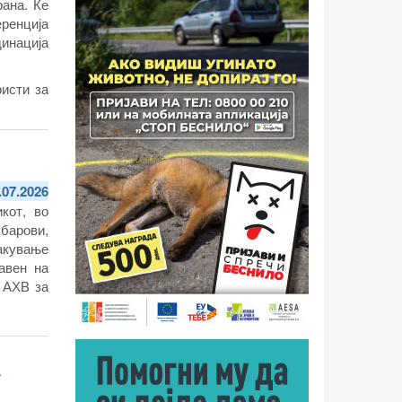
рана. Ќе
ренција
динација
исти за
.07.2026
кот, во
барови,
пакување
авен на
а АХВ за
а