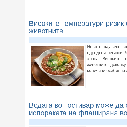
Високите температури ризик 
животните
Новото најавено з
одредени региони ќ
храна. Високите т
животните доколк
количини безбедна 
Водата во Гостивар може да 
испораката на флаширана в