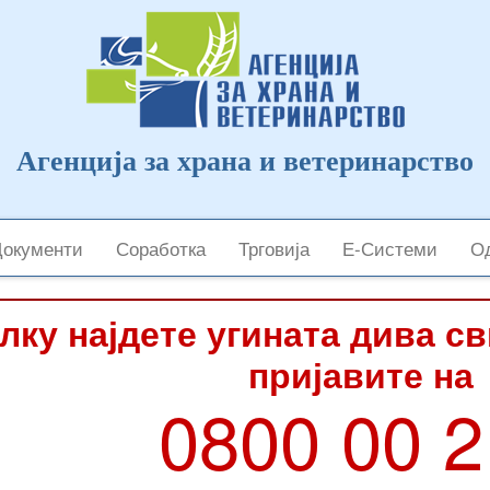
Агенција за храна и ветеринарство
Документи
Соработка
Трговија
Е-Системи
Од
лку најдете угината дива с
пријавите на
0800 00 