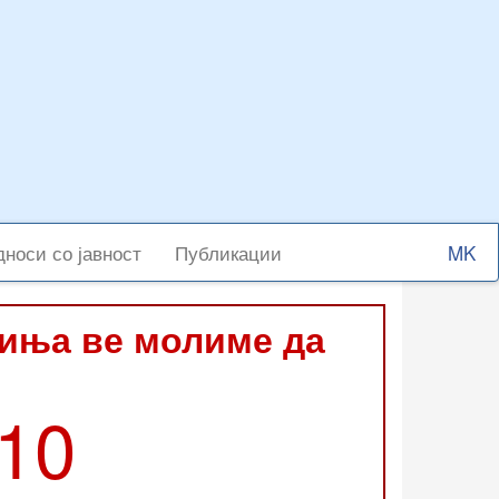
Select
носи со јавност
Публикации
your
langu
виња ве молиме да
210