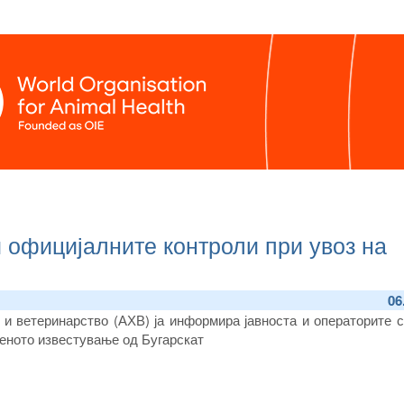
и официјалните контроли при увоз на
06
 и ветеринарство (
АХВ)
ја информира јавноста и оператори
те
с
еното
известување од Бугарскат