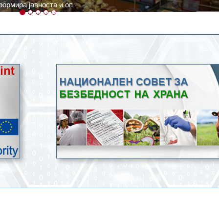
ратури, кое според метеоролозите во одредени региони ќе дости
ење со храна.