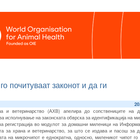
о почитуваат законот и да ги
20
ана и ветеринарство (АХВ) апелира до сопствениците на 
за исполнување на законската обврска за идентификација на м
ова регистрација во модулот за домашни миленици на Информа
ата за храна и ветеринарство, за што се издава и пасош за 
ата на микрочипот е еднократна, односно, миленикот чипот го