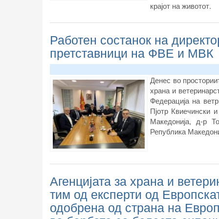
крајот на животот.
Работен состанок на директо
претставници на ФВЕ и МВК
Денес во просториит
храна и ветеринарс
Федерација на ветр
Пјотр Квиечински 
Македонија, д-р Т
Република Македони
Агенцијата за храна и ветер
тим од експерти од Европска
одобрена од страна на Евро