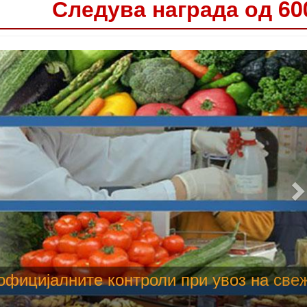
Следува награда од 60
 труење со храна, опасни се и за