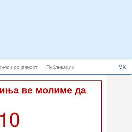
Select
носи со јавност
Публикации
your
langu
виња ве молиме да
210