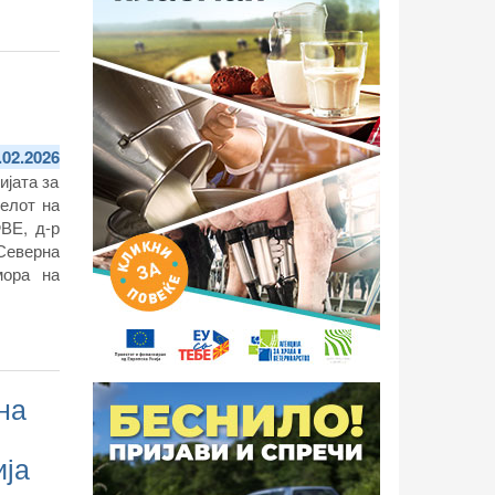
.02.2026
ијата за
елот на
ВЕ, д-р
Северна
мора на
на
ија