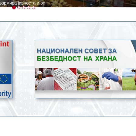
ратури, кое според метеоролозите во одредени региони ќе дости
ење со храна.