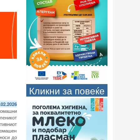
Кликни за повеќе
.02.2026
домашни
иленикот
тивниот
домашен
 носи до