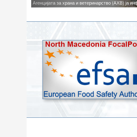
Новото најавено зголемување на дневните темпе
степени, ги зголемува ризиците од појава на тру