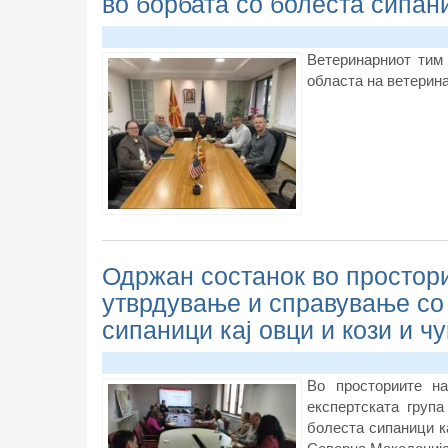
во борбата со болеста сипани
Ветеринарниот тим
областа на ветерин
Одржан состанок во простори
утврдување и справување со
сипаници кај овци и кози и ч
Во просториите н
експертската груп
болеста сипаници ка
Северна Македонија