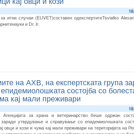
ци кај овци и кози
18
 за итни случаи
(EUVET)
составен од
експерти
те
Tsviatko Alexa
арнитенауки
и Dr. Ir.
ите на АХВ, на експертската група з
 епидемиолошката состојба со болест
ума кај мали преживари
18
а Агенцијата за храна и ветеринарство беше одржан сост
а заради утврдување и справување со епидемиолошката сост
ј овци и кози и чума кај мали преживари на територијата на Р
 и спроведување на мерки за сузбивање и искоренување на бол