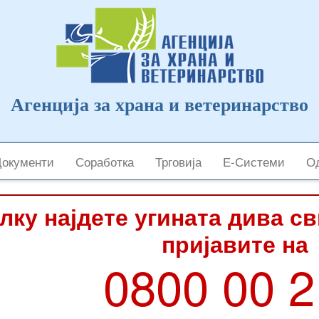
Агенција за храна и ветеринарство
Документи
Соработка
Трговија
Е-Системи
Од
лку најдете угината дива с
пријавите на
0800 00 