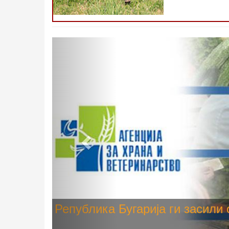
Претходно
Високите температури ризик од
животните