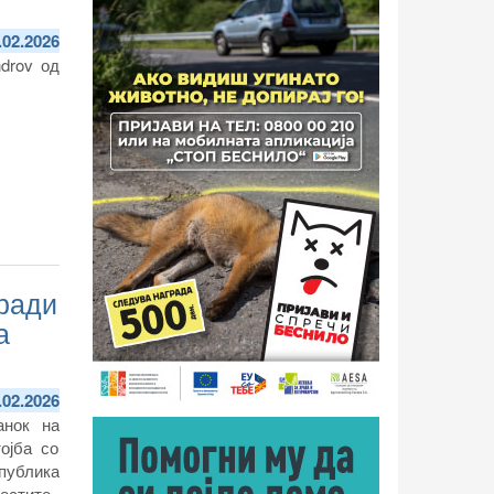
.02.2026
ndrov од
аради
а
.02.2026
анок на
ојба со
епублика
естите.