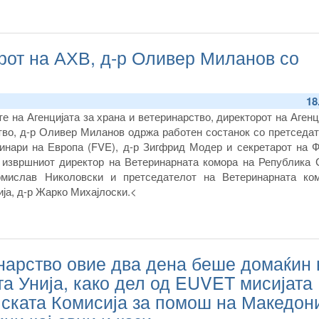
рот на АХВ, д-р Оливер Миланов со
18
е на Агенцијата за храна и ветеринарство, директорот на Агенц
тво, д-р Оливер Миланов одржа работен состанок со претседат
инари на Европа
(FVE)
, д-р Зигфрид Модер и секретарот на Ф
и извршниот директор на Ветеринарната комора на Република 
омислав Николовски и претседателот на Ветеринарната ко
ја, д-р Жарко Михајлоски.
<
инарство овие два дена беше домаќин 
та Унија, како дел од EUVET мисијата
пската Комисија за помош на Македон