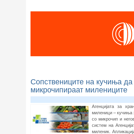
Сопствениците на кучиња да г
микрочипираат милениците
Агенцијата за хр
миленици – кучиња 
со микрочип и нег
систем на Агенциј
миленик. Апликациј