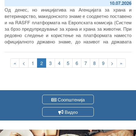
10.07.2026
Од денес, но иницијатива на Агенцијата за храна и
ветеринарство, македонското знаме е соодветно поставено
и на RASFF платформата на Европската комисија (Систем
за брзо предупредување за храна и храна за животни
.
При
редовно следење и користење на платформата наместо
официјалното државно знаме, до називот на државата
досега се прикажуваше празно поле.
Pagination
First
«
Previous
<
Page
1
Current
2
Page
3
Page
4
Page
5
Page
6
Page
7
Page
8
Page
9
Следна
>
Last
»
page
page
page
страна
page
Соопштенија
Видео