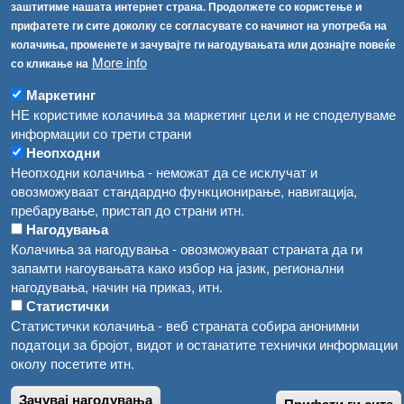
Република Бугарија ги засили официјалните контроли при увоз на свежо овошје и зеленчук
заштитиме нашата интернет страна. Продолжете со користење и
Архива
прифатете ги сите доколку се согласувате со начинот на употреба на
Високите температури ризик од труење со храна, опасни се и за животните
Регистри
колачиња, променете и зачувајте ги нагодувањата или дознајте повеќе
More info
со кликање на
Обрасци
Водата во Гостивар може да се користи како техничка, продолжува испораката на флаширана вода
Забрани
Маркетинг
Во Гостивар спроведени 70 вонредни контроли
НЕ користиме колачиња за маркетинг цели и не споделуваме
Огласи
информации со трети страни
Забраната за водата во Гостивар останува на сила, операторите да користат само технички безбедна вода
Неопходни
Неопходни колачиња - неможат да се исклучат и
овозможуваат стандардно функционирање, навигација,
пребарување, пристап до страни итн.
Нагодувања
Колачиња за нагодувања - овозможуваат страната да ги
запамти нагоувањата како избор на јазик, регионални
нагодувања, начин на приказ, итн.
Статистички
Статистички колачиња - веб страната собира анонимни
податоци за бројот, видот и останатите технички информации
околу посетите итн.
Зачувај нагодувања