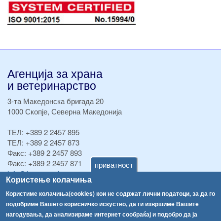
Агенција за храна
и ветеринарство
3-та Македонска бригада 20
1000 Скопје, Северна Македонија
ТЕЛ:
+389 2 2457 895
ТЕЛ:
+389 2 2457 873
Факс:
+389 2 2457 893
Факс:
+389 2 2457 871
приватност
info@fva.gov.mk
Користење колачиња
[АХВ-претходна страна]
Користиме колачиња(cookies) кои не содржат лични податоци, за да го
подобриме Вашето корисничко искуство, да ги извршиме Вашите
Соопштенија
Навигација
нагодувања, да анализираме интернет сообраќај и подобро да ја