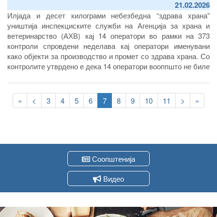
21.02.2026
Илјада и десет килограми небезбедна “здрава храна”
уништија инспекциските служби на Агенција за храна и
ветеринарство (АХВ) кај 14 оператори во рамки на 373
контроли спровдени неделава кај оператори именувани
како објекти за производство и промет со здрава храна. Со
контролите утврдено е дека 14 оператори вооппшто не биле
регистрирани како оператори со храна во Агенцијата.
Pagination
First
«
Previous
<
Page
3
Page
4
Page
5
Page
6
Current
7
Page
8
Page
9
Page
10
Page
11
Следна
>
Last
»
page
page
page
страна
page
Соопштенија
Видео