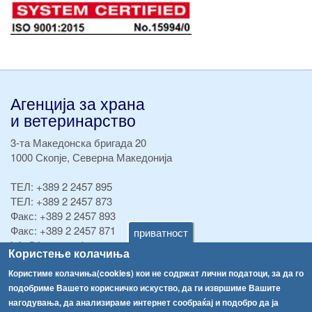
Агенција за храна
и ветеринарство
3-та Македонска бригада 20
1000 Скопје, Северна Македонија
ТЕЛ:
+389 2 2457 895
ТЕЛ:
+389 2 2457 873
Факс:
+389 2 2457 893
Факс:
+389 2 2457 871
приватност
info@fva.gov.mk
Користење колачиња
[АХВ-претходна страна]
Користиме колачиња(cookies) кои не содржат лични податоци, за да го
подобриме Вашето корисничко искуство, да ги извршиме Вашите
Соопштенија
Навигација
нагодувања, да анализираме интернет сообраќај и подобро да ја