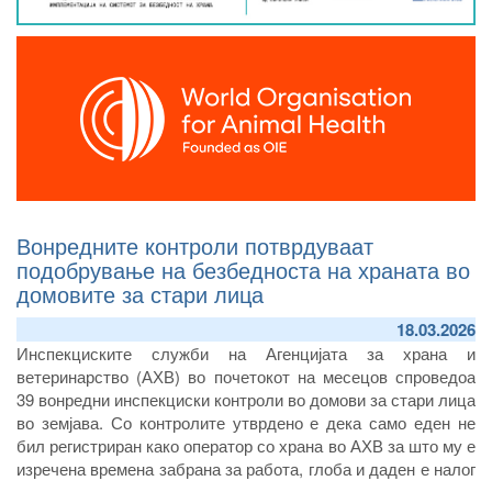
Вонредните контроли потврдуваат
подобрување на безбедноста на храната во
домовите за стари лица
18.03.2026
Инспекциските служби на Агенцијата за храна и
ветеринарство (АХВ) во почетокот на месецов спроведоа
39 вонредни инспекциски контроли во домови за стари лица
во земјава. Со контролите утврдено е дека само еден не
бил регистриран како оператор со храна во АХВ за што му е
изречена времена забрана за работа, глоба и даден е налог
за негова регистрација во Агенцијата.