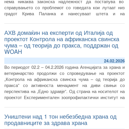
нема никаква законска надлежност да постапува во
справувањето со проблемот со говедата кои лутаат низ
градот Крива Паланка и нанесуваат штета и на
земјоделските поседи и во околните села.
АХВ домаќин на експерти од Италија од
проектот Контрола на африканска свинска
чума – од теорија до пракса, поддржан од
WOAH
24.02.2026
Во периодот 02.2 – 04.2.2026 година Агенцијата за храна и
ветеринарство продолжи со спроведување на проектот
„Контрола на африканска свинска чума – од теорија до
пракса“ со активноста менаџмент на диви свињи со
перспектива на „Едно здравје“
.
Од страна на носителот на
проектот Експериментален зоопрофилактички институт на
Умбрија и Марке „Того Росати“
и проектните партнери,
потпомогнати од страна на Светската организац
Уништени над 1 тон небезбедна храна од
продавниците за здрава храна