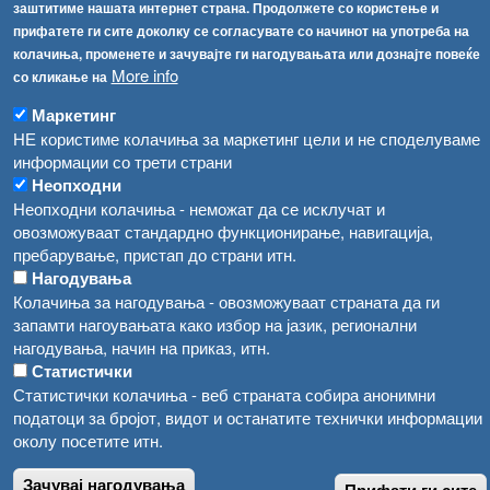
Република Бугарија ги засили официјалните контроли при увоз на свежо овошје и зеленчук
заштитиме нашата интернет страна. Продолжете со користење и
Архива
прифатете ги сите доколку се согласувате со начинот на употреба на
Високите температури ризик од труење со храна, опасни се и за животните
Регистри
колачиња, променете и зачувајте ги нагодувањата или дознајте повеќе
More info
со кликање на
Обрасци
Водата во Гостивар може да се користи како техничка, продолжува испораката на флаширана вода
Забрани
Маркетинг
Во Гостивар спроведени 70 вонредни контроли
НЕ користиме колачиња за маркетинг цели и не споделуваме
Огласи
информации со трети страни
Забраната за водата во Гостивар останува на сила, операторите да користат само технички безбедна вода
Неопходни
Неопходни колачиња - неможат да се исклучат и
овозможуваат стандардно функционирање, навигација,
пребарување, пристап до страни итн.
Нагодувања
Колачиња за нагодувања - овозможуваат страната да ги
запамти нагоувањата како избор на јазик, регионални
нагодувања, начин на приказ, итн.
Статистички
Статистички колачиња - веб страната собира анонимни
податоци за бројот, видот и останатите технички информации
околу посетите итн.
Зачувај нагодувања