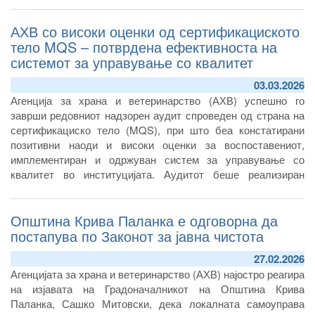
АХВ со високи оценки од сертификациското
тело MQS – потврдена ефективноста на
системот за управување со квалитет
03.03.2026
Агенција за храна и ветеринарство (АХВ) успешно го
заврши редовниот надзорен аудит спроведен од страна на
сертификациско тело (MQS), при што беа констатирани
позитивни наоди и високи оценки за воспоставениот,
имплементиран и одржуван систем за управување со
квалитет во институцијата. Аудитот беше реализиран
согласно барањата на стандардот ISO 9001 2015 и опфати
сеопфатна анализа на организациската посветеност на
Општина Крива Паланка е одговорна да
барањата на стандардот, управувачките процеси,
оперативните процедури, како и степенот на нивна
постапува по Законот за јавна чистота
практична примена во секојдневното работење.
27.02.2026
Агенцијата за храна и ветеринарство (АХВ) најостро реагира
на изјавата на Градоначалникот на Општина Крива
Паланка, Сашко Митовски, дека локалната самоуправа