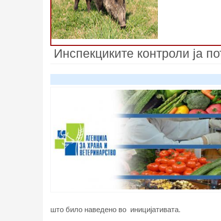
Инспекциките контроли ја по
што било наведено во иницијативата.