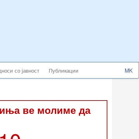
Select
носи со јавност
Публикации
your
langu
виња ве молиме да