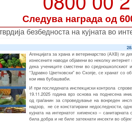
0800 00 
Следува награда од 60
тврдија безбедноста на кујната во инт
28
Агенцијата за храна и ветеринарство (АХВ) ги д
изнесените наводи објавени во неколку интернет
дека учениците сместени во средношколскиот и
“Здравко Цветковски” во Скопје, се хранат со о
кои има бубашваби.
И при последената инспекциски контрола спрове
19.11.2025 година врз основа на поднесена ини
од граѓанин за спроведување на вонреден инсп
надзор, не се констатирани недоследности, одн
кујната на интернатот хигиенско – санитарната 
била добра и не биле затекнати инсекти во објек