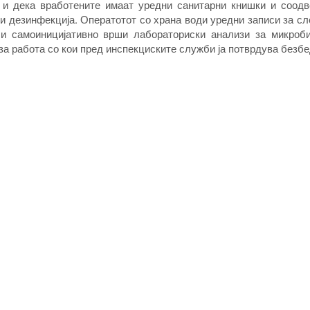
 и дека вработените имаат уредни санитарни книшки и соодв
 и дезинфекција. Оператотот со храна води уредни записи за с
 и самоиницијативно врши лабораториски анализи за микроб
за работа со кои пред инспекциските служби ја потврдува безбе