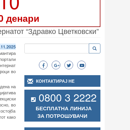
210
0 денари
ернатот “Здравко Цветковски”
Пребарување
.11.2025
Пребарување
Search
емантира
 портали
нтернат
броци во
КОНТАКТИРАЈ НЕ
дена на
цијатива
0800 3 2222
екциски
осно, во
БЕСПЛАТНА ЛИНИЈА
состојба
ЗА ПОТРОШУВАЧИ
тот како