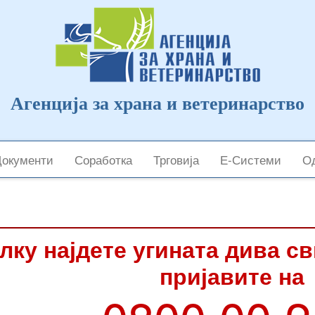
Агенција за храна и ветеринарство
Документи
Соработка
Трговија
Е-Системи
Од
лку најдете угината дива с
пријавите на