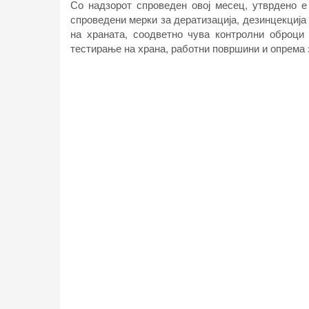
Со надзорот спроведен овој месец, утврдено е
спроведени мерки за дератизација, дезинцекција
на храната, соодветно чува контролни оброци
тестирање на храна, работни површини и опрема 