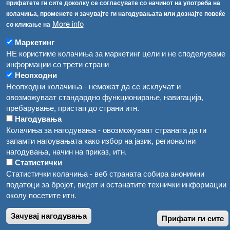
прифатете ги сите доколку се согласувате со начинот на употреба на
Високите температури ризик од труење со храна, опасни се и за животните
Регистри
колачиња, променете и зачувајте ги нагодувањата или дознајте повеќе
More info
со кликање на
Обрасци
Водата во Гостивар може да се користи како техничка, продолжува испораката на флаширана вода
Забрани
Маркетинг
Во Гостивар спроведени 70 вонредни контроли
НЕ користиме колачиња за маркетинг цели и не споделуваме
Огласи
информации со трети страни
Забраната за водата во Гостивар останува на сила, операторите да користат само технички безбедна вода
Неопходни
Неопходни колачиња - неможат да се исклучат и
овозможуваат стандардно функционирање, навигација,
пребарување, пристап до страни итн.
Нагодувања
Колачиња за нагодувања - овозможуваат страната да ги
запамти нагоувањата како избор на јазик, регионални
нагодувања, начин на приказ, итн.
Статистички
Статистички колачиња - веб страната собира анонимни
податоци за бројот, видот и останатите технички информации
околу посетите итн.
Зачувај нагодувања
Прифати ги сите