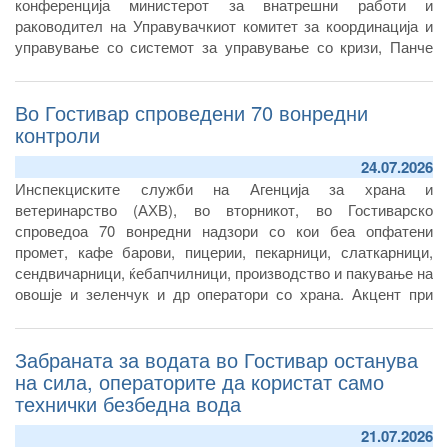
конференција министерот за внатрешни работи и
раководител на Управувачкиот комитет за координација и
управување со системот за управување со кризи, Панче
Тошковски.
Според него, сè уште не немало потврда согласно
Во Гостивар спроведени 70 вонредни
мерењата дека може да се користи за пиење, ниту пак за
контроли
подготвување храна.
24.07.2026
Инспекциските служби на Агенција за храна и
ветеринарство (АХВ), во вторникот, во Гостиварско
спроведоа 70 вонредни надзори со кои беа опфатени
промет, кафе барови, пицерии, пекарници, слаткарници,
сендвичарници, ќебапчилници, производство и пакување на
овошје и зеленчук и др оператори со храна. Акцент при
контролите беше ставен на утврдување дали операторите
од овој регион ја почитуваат донесената забрана на АХВ за
Забраната за водата во Гостивар останува
употреба на водата од гостиварскиот водоснабдителен
систем.
на сила, операторите да користат само
технички безбедна вода
21.07.2026