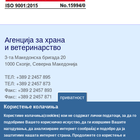
Агенција за храна
и ветеринарство
3-та Македонска бригада 20
1000 Скопје, Северна Македонија
ТЕЛ:
+389 2 2457 895
ТЕЛ:
+389 2 2457 873
Факс:
+389 2 2457 893
Факс:
+389 2 2457 871
приватност
info@fva.gov.mk
Користење колачиња
Користиме колачиња(cookies) кои не содржат лични податоци, за да го
[АХВ-претходна страна]
подобриме Вашето корисничко искуство, да ги извршиме Вашите
Соопштенија
Навигација
нагодувања, да анализираме интернет сообраќај и подобро да ја
Република Бугарија ги засили официјалните контроли при увоз на свежо овошје и зеленчук
заштитиме нашата интернет страна. Продолжете со користење и
Архива