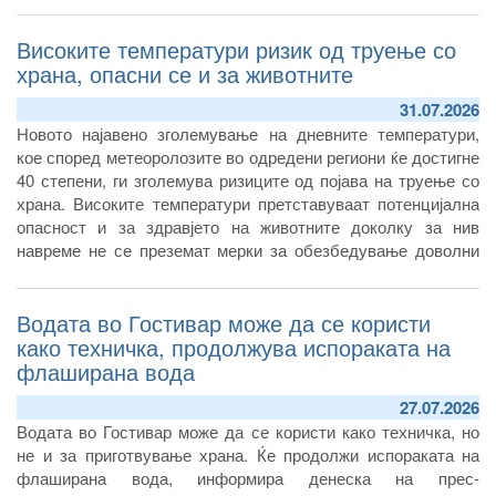
Високите температури ризик од труење со
храна, опасни се и за животните
31.07.2026
Новото најавено зголемување на дневните температури,
кое според метеоролозите во одредени региони ќе достигне
40 степени, ги зголемува ризиците од појава на труење со
храна. Високите температури претставуваат потенцијална
опасност и за здравјето на животните доколку за нив
навреме не се преземат мерки за обезбедување доволни
количини безбедна храна и вода за пиење.
Водата во Гостивар може да се користи
како техничка, продолжува испораката на
флаширана вода
27.07.2026
Водата во Гостивар може да се користи како техничка, но
не и за приготвување храна. Ќе продолжи испораката на
флаширана вода, информира денеска на прес-