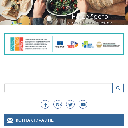
Пребарување
Преба
Search
КОНТАКТИРАЈ НЕ