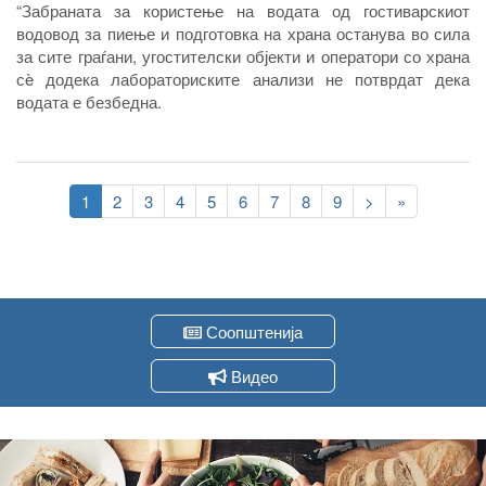
“Забраната за користење на водата од гостиварскиот
водовод за пиење и подготовка на храна останува во сила
за сите граѓани, угостителски објекти и оператори со храна
сè додека лабораториските анализи не потврдат дека
водата е безбедна
.
Pagination
Current
1
Page
2
Page
3
Page
4
Page
5
Page
6
Page
7
Page
8
Page
9
Следна
>
Last
»
page
страна
page
Соопштенија
Видео