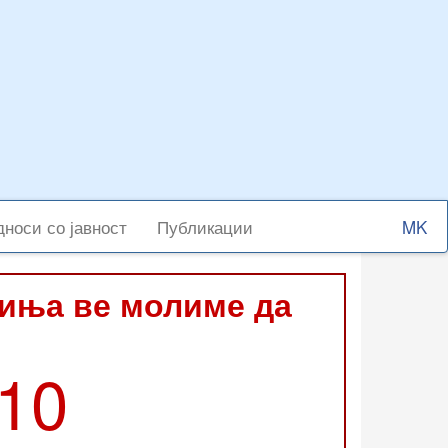
Select
носи со јавност
Публикации
your
langu
виња ве молиме да
210