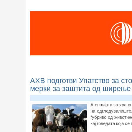
АХВ подготви Упатство за ст
мерки за заштита од ширење 
Агенцијата за храна
на одгледувалиште,
ѓубриво од животин
кај говедата која с