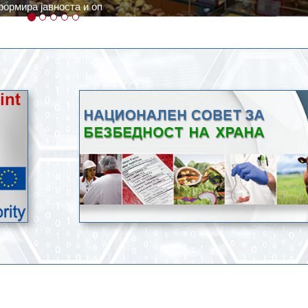
ратури, кое според метеоролозите во одредени региони ќе дости
ење со храна.