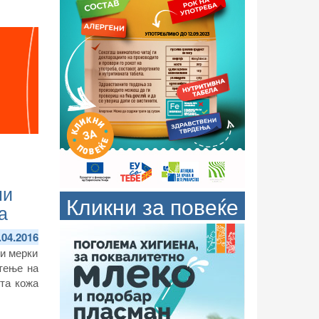
ни
Кликни за повеќе
а
.04.2016
ни мерки
тење на
та кожа