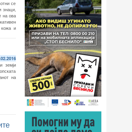
вотни се
и знаци,
т на ова
кативен
 кожа и
.02.2016
и земји
опската
анот на
ите