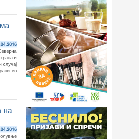
ема
.04.2016
 Северна
 храна и
н случај
рани во
а на
.04.2016
болувње