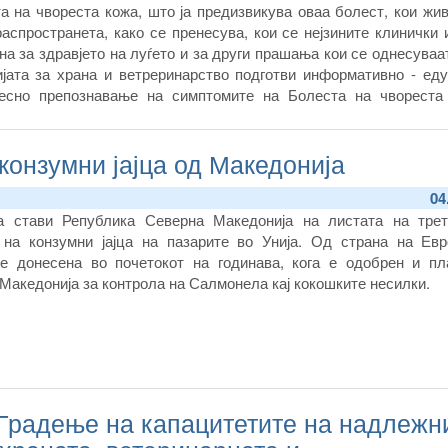
а на чвореста кожа, што ја предизвикува оваа болест, кои жи
аспространета, како се пренесува, кои се нејзините клинички 
на за здравјето на луѓето и за други прашања кои се однесуваа
јата за храна и ветреринарство подготви информативно - еду
лесно
препознавање на симптомите на Болеста на чвореста
е на потребните меерки за превенција и заштита.
конзумни јајца од Македонија
04
ја стави Република Северна Македонија на листата на трет
 на конзумни јајца на пазарите во Унија. Од страна на Евр
 е донесена во почетокот на годинава, кога е одобрен и пл
Македонија за контрола на Салмонела кај кокошките несилки.
 Градење на капацитетите на надлежн