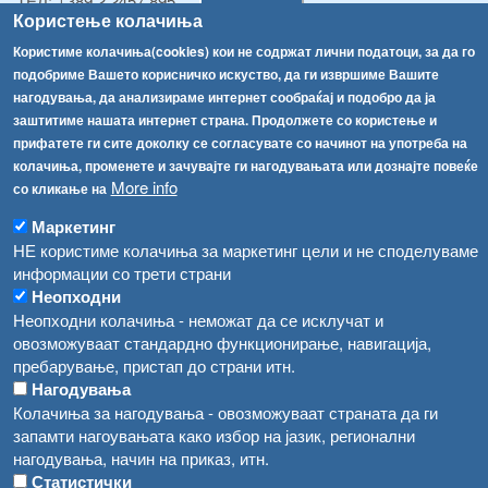
ТЕЛ:
+389 2 2457 895
Користење колачиња
ТЕЛ:
+389 2 2457 873
Факс:
+389 2 2457 893
Користиме колачиња(cookies) кои не содржат лични податоци, за да го
Факс:
+389 2 2457 871
подобриме Вашето корисничко искуство, да ги извршиме Вашите
info@fva.gov.mk
нагодувања, да анализираме интернет сообраќај и подобро да ја
заштитиме нашата интернет страна. Продолжете со користење и
[АХВ-претходна страна]
прифатете ги сите доколку се согласувате со начинот на употреба на
Соопштенија
Навигација
колачиња, променете и зачувајте ги нагодувањата или дознајте повеќе
More info
со кликање на
Република Бугарија ги засили официјалните контроли при увоз на свежо овошје и зеленчук
Архива
Маркетинг
Високите температури ризик од труење со храна, опасни се и за животните
Регистри
НЕ користиме колачиња за маркетинг цели и не споделуваме
информации со трети страни
Обрасци
Водата во Гостивар може да се користи како техничка, продолжува испораката на флаширана вода
Неопходни
Забрани
Неопходни колачиња - неможат да се исклучат и
Во Гостивар спроведени 70 вонредни контроли
овозможуваат стандардно функционирање, навигација,
Огласи
пребарување, пристап до страни итн.
Забраната за водата во Гостивар останува на сила, операторите да користат само технички безбедна вода
Нагодувања
Колачиња за нагодувања - овозможуваат страната да ги
запамти нагоувањата како избор на јазик, регионални
нагодувања, начин на приказ, итн.
Статистички