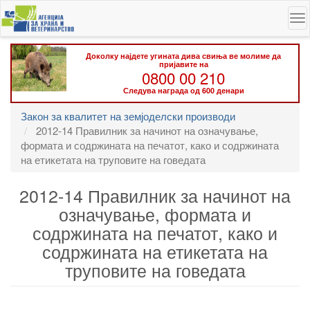
Skip
To
to
na
main
content
Доколку најдете угината дива свиња ве молиме да
пријавите на
0800 00 210
Следува награда од 600 денари
Закон за квалитет на земјоделски производи
2012-14 Правилник за начинот на означување,
формата и содржината на печатот, како и содржината
на етикетата на труповите на говедата
2012-14 Правилник за начинот на
означување, формата и
содржината на печатот, како и
содржината на етикетата на
труповите на говедата