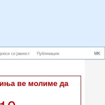
Select
носи со јавност
Публикации
your
langu
виња ве молиме да