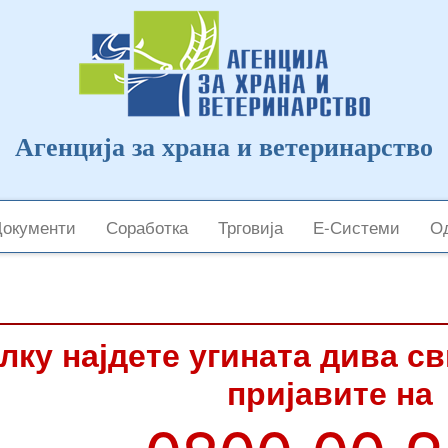
Агенција за храна и ветеринарство
Документи
Соработка
Трговија
Е-Системи
Од
лку најдете угината дива с
пријавите на