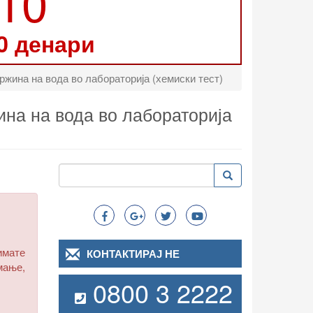
210
0 денари
жина на вода во лабораторија (хемиски тест)
ина на вода во лабораторија
Пребарување
Пребарување
Search
имате
КОНТАКТИРАЈ НЕ
мање,
0800 3 2222