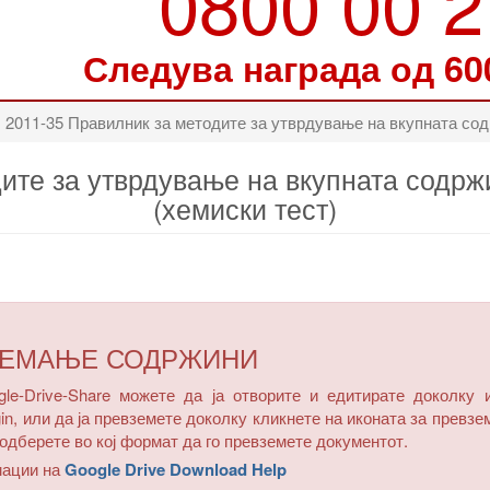
0800 00 
Следува награда од 60
2011-35 Правилник за методите за утврдување на вкупната содр
ите за утврдување на вкупната содрж
(хемиски тест)
ЗЕМАЊЕ СОДРЖИНИ
e-Drive-Share можете да ја отворите и едитирате доколку 
in, или да ја превземете доколку кликнете на иконата за превзе
одберете во кој формат да го превземете документот.
мации на
Google Drive Download Help