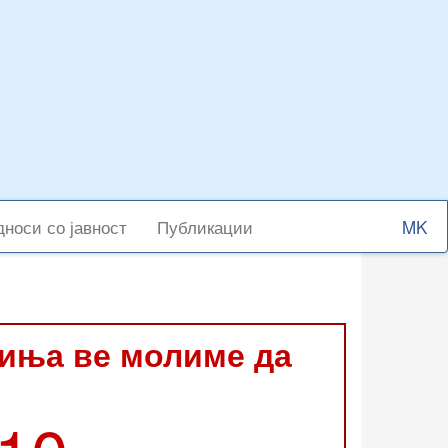
Select
носи со јавност
Публикации
your
langu
виња ве молиме да