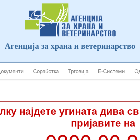
Агенција за храна и ветеринарство
Документи
Соработка
Трговија
Е-Системи
Од
лку најдете угината дива с
пријавите на