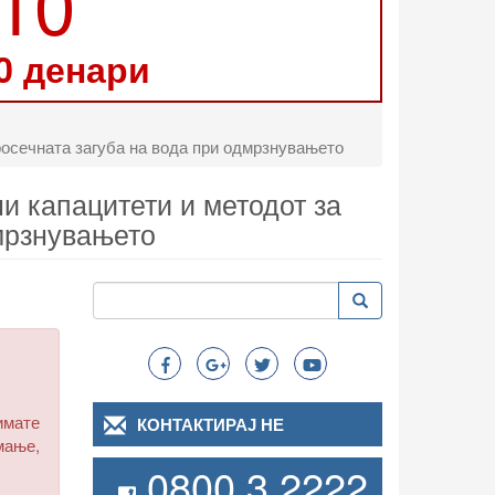
210
0 денари
росечната загуба на вода при одмрзнувањето
и капацитети и методот за
дмрзнувањето
Пребарување
Пребарување
Search
имате
КОНТАКТИРАЈ НЕ
мање,
0800 3 2222