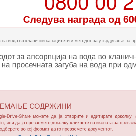
0800 00 
Следува награда од 60
 на вода во кланични капацитети и методот за утврдување на п
одот за апсорпција на вода во кланичн
на просечната загуба на вода при о
ЗЕМАЊЕ СОДРЖИНИ
e-Drive-Share можете да ја отворите и едитирате доколку 
in, или да ја превземете доколку кликнете на иконата за превзе
одберете во кој формат да го превземете документот.