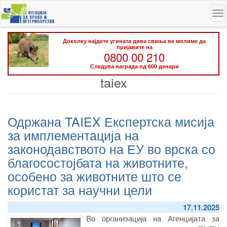
Skip
To
to
na
main
content
Доколку најдете угината дива свиња ве молиме да
пријавите на
0800 00 210
Следува награда од 600 денари
taiex
Одржана TAIEX Експертска мисија
за имплементација на
законодавството на ЕУ во врска со
благосостојбата на животните,
особено за животните што се
користат за научни цели
17.11.2025
Во организација на Агенцијата за