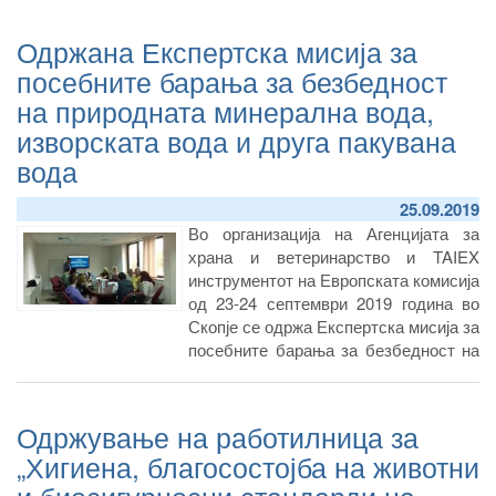
Authority)
Одржана Експертска мисија за
посебните барања за безбедност
на природната минерална вода,
изворската вода и друга пакувана
вода
25.09.2019
Во организација на Агенцијата за
храна и ветеринарство и TAIEX
инструментот на Европската комисија
од 23-24 септември 2019 година во
Скопје се одржа Експертска мисија за
посебните барања за безбедност на
природната минерална вода,
изворската вода и друга пакувана
вода со која претседаваше прим. д-р
Одржување на работилница за
Ленче Јовановска, а како експерти од
„Хигиена, благосостојба на животни
ЕУ учествуваа Г-ѓа Ilona Drulyte од
Литванија и Г-дин Evangelius