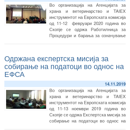
Во организација на Агенцијата за
храна и ветеринарство и TAIEX
инструментот на Европската комисија
од 11-12 февруари 2020 година во
Скопје се одржа Работилница за
Процедури и барања за означување
на рециклирани пластични
материјали и производи со која
претседаваше д-р Оливер Миланов,
Одржана експертска мисија за
а како експерти од ЕУ учествуваа Г-
собирање на податоци во однос на
ѓа Milada Syčová од Словачка и Г-ѓа
ЕФСА
Мaria Rosaria MILANA од Италија.
14.11.2019
Во организација на Агенцијата за
храна и ветеринарство и TAIEX
инструментот на Европската комисија
од 11-13 ноември 2019 година во
Скопје се одржа Експертска мисија за
собирање на податоци во однос на
ЕФСА (European Food Safety