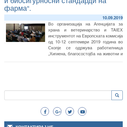
и биосигурносни стандарди на
Mourelatos од Грција.
фарма“.
10.09.2019
Во организација на Агенцијата за
храна и ветеринарство и TAIEX
инструментот на Европската комисија
од 10-12 септември 2019 година во
Скопје се одржува работилница
„Хигиена, благосостојба на животни и
биосигурносни стандарди на фарма“.
Пребарување
Преба
Search