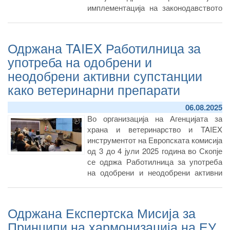
имплементација на законодавството
на ЕУ со националното
законодавство во врска со
рециклирани производи и материјали
Одржана TAIEX Работилница за
кои доаѓаат во контакт со храна.
употреба на одобрени и
неодобрени активни супстанции
како ветеринарни препарати
06.08.2025
Во организација на Агенцијата за
храна и ветеринарство и TAIEX
инструментот на Европската комисија
од 3 до 4 јули 2025 година во Скопје
се одржа Работилница за употреба
на одобрени и неодобрени активни
супстанции како ветеринарни
препарати.
Одржана Експертска Мисија за
Принципи на хармонизација на ЕУ