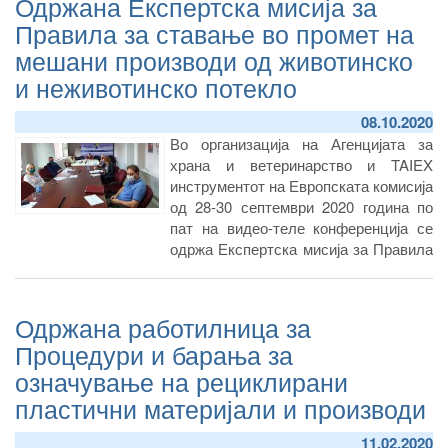
Одржана Експертска мисија за
сектор за ЕУ и меѓународна
Правила за ставање во промет на
соработка, а како експерти од ЕУ
мешани производи од животинско
учествуваа Г-ѓа Дарја Соколиќ,
генерален менаџер и советник за
и неживотинско потекло
безбедност на храна од Центарот за
безбедност на храна- Хрватска.
08.10.2020
Во организација на Агенцијата за
храна и ветеринарство и TAIEX
инструментот на Европската комисија
од 28-30 септември 2020 година по
пат на видео-теле конференција се
одржа Експертска мисија за Правила
за ставање во промет на мешани
производи од животинско
неживотинско потекло со која
Одржана работилница за
претседаваше Г-дин Ванчо
Процедури и барања за
Новоселски- Раководител на сектор
означување на рециклирани
за инспекциски надзор, а како
експерти од ЕУ учествуваа Г-дин
пластични материјали и производи
Gianvito Emilio Vinci и Г-дин Renzo
Moro од Италија.
11.02.2020