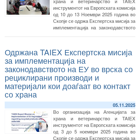
храна и ветеринарство и TAIEX
инструментот на Европската комисија
од 10 до 13 Ноември 2025 година во
Скопје се одржа Експертска мисија за
имплементација на законодавството
на ЕУ во врска со благосостојбата на
животните, особено за животните што
се користат за научни цели.
Одржана TAIEX Експертска мисија
за имплементација на
законодавството на ЕУ во врска со
рециклирани производи и
материјали кои доаѓаат во контакт
со храна
05.11.2025
Во организација на Агенцијата за
храна и ветеринарство и TAIEX
инструментот на Европската комисија
од 3 до 5 ноември 2025 година во
Скопје се одржа Експертска мисија за