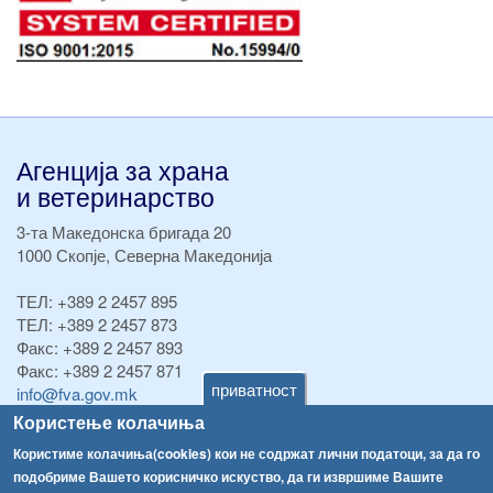
Агенција за храна
и ветеринарство
3-та Македонска бригада 20
1000 Скопје, Северна Македонија
ТЕЛ:
+389 2 2457 895
ТЕЛ:
+389 2 2457 873
Факс:
+389 2 2457 893
Факс:
+389 2 2457 871
приватност
info@fva.gov.mk
Користење колачиња
[АХВ-претходна страна]
Користиме колачиња(cookies) кои не содржат лични податоци, за да го
Соопштенија
Навигација
подобриме Вашето корисничко искуство, да ги извршиме Вашите