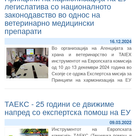
легислатива со националното
законодавство во однос на
ветеринарно медицински
препарати
16.12.2024
Во организација на Агенцијата за
храна и ветеринарство и TAIEX
инструментот на Европската комисија
од 10 до 13 декември 2024 година во
Скопје се одржа Експертска мисија за
Принципи на хармонизација на ЕУ
легислативата со националното
законодавство во однос на
ветеринарно медицински препарати.
ТАЕКС - 25 години се движиме
напред со експертска помош на ЕУ
09.03.2022
Инструментот на Европската
комисија- ТАЕКС (Техничка помош и