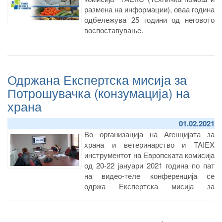
размена на информации), оваа година
одбележува 25 години од неговото
воспоставување.
Одржана Експертска мисија за
Потрошувачка (конзумација) на
храна
01.02.2021
Во организација на Агенцијата за
храна и ветеринарство и TAIEX
инструментот на Европската комисија
од 20-22 јануари 2021 година по пат
на видео-теле конференција се
одржа Експертска мисија за
Потрошувачка (конзумација) на храна
со која претседаваше Г-ѓа Светлана
Томеска Мицкова- Раководител на