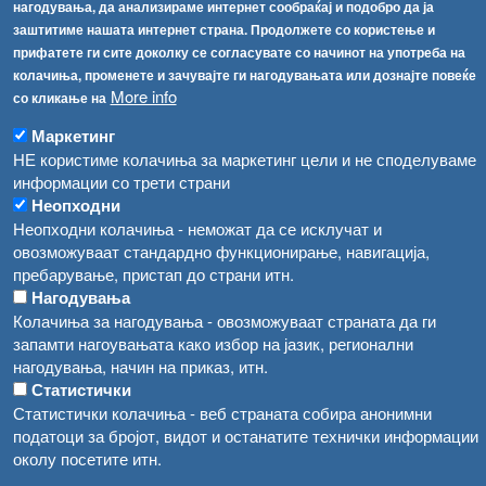
Република Бугарија ги засили официјалните контроли при увоз на свежо овошје и зеленчук
нагодувања, да анализираме интернет сообраќај и подобро да ја
Архива
заштитиме нашата интернет страна. Продолжете со користење и
Високите температури ризик од труење со храна, опасни се и за животните
Регистри
прифатете ги сите доколку се согласувате со начинот на употреба на
колачиња, променете и зачувајте ги нагодувањата или дознајте повеќе
Обрасци
Водата во Гостивар може да се користи како техничка, продолжува испораката на флаширана вода
More info
со кликање на
Забрани
Во Гостивар спроведени 70 вонредни контроли
Маркетинг
Огласи
НЕ користиме колачиња за маркетинг цели и не споделуваме
Забраната за водата во Гостивар останува на сила, операторите да користат само технички безбедна вода
информации со трети страни
Неопходни
Неопходни колачиња - неможат да се исклучат и
овозможуваат стандардно функционирање, навигација,
пребарување, пристап до страни итн.
Нагодувања
Колачиња за нагодувања - овозможуваат страната да ги
запамти нагоувањата како избор на јазик, регионални
нагодувања, начин на приказ, итн.
Статистички
Статистички колачиња - веб страната собира анонимни
податоци за бројот, видот и останатите технички информации
околу посетите итн.