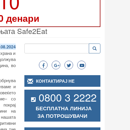
210
0 денари
њата Safe2Eat
Пребарување
.08.2024
Пребарување
Search
 храна и
олжува
ина, во
обрнува
КОНТАКТИРАЈ НЕ
куваме и
повеќето
0800 3 2222
ме
– со
 покрај
БЕСПЛАТНА ЛИНИЈА
чини на
ЗА ПОТРОШУВАЧИ
 нашата
ритивни
има тие