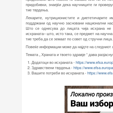
придобивки, знаејќи дека научниците ги провер
тие тврдења.
Лекарите, нутриционистите и диететичарите 
поддржани од научно засновани национални насо
Што се однесува до лицата чија исхрана не 
исхраната– што, исто така, се предмет на научн
тие треба да се земаат по совет од стручни лица.
Повеќе информации може да најдте на следниот 
Темата „
Храната и твоето здравје “
дава разјасну
Додатоци во исхраната -
https://www.efsa.euro
Здравствени тврдења -
https://www.efsa.europa
Вашите потреби во исхраната -
https://www.efs