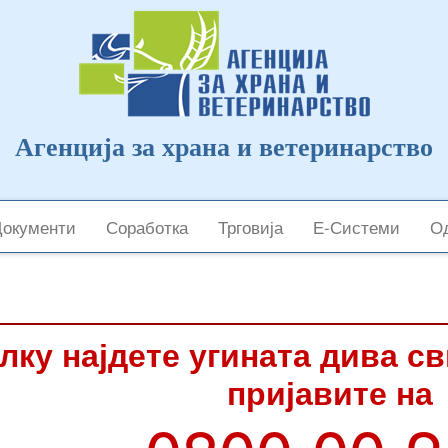
Агенција за храна и ветеринарство
Документи
Соработка
Трговија
Е-Системи
Од
лку најдете угината дива с
пријавите на