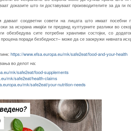
уваат доказите што ги доставуваат производителите за да ги 
им даваат соодветни совети на лицата што имаат посебни п
ки за исхрана имајќи ги предвид културните разлики во секој
ги обезбедува сите потребни хранливи состојки, со додато
а процена поради безбедност– може да се заокружи нивната исх
линк:
https://www.efsa.europa.eu/mk/safe2eat/food-and-your-health
вања во делот на:
pa.eu/mk/safe2eat/food-supplements
.eu/mk/safe2eat/health-claims
a.europa.eu/mk/safe2eat/your-nutrition-needs