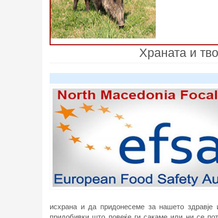
Храната и тв
исхрана и да придонесеме за нашето здравје и
придобивки
што повеќе ги сакаме или ни се по