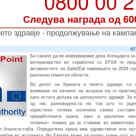
0800 00 
Следува награда од 60
оето здравје - продолжување на кампа
07
Би сакале да ве информираме дека Агенцијата за
ветеринарство во соработка со
EFSA
ги прод
активностите на
Safe2Eat
кампањата за 2024 год
различни тематски области.
Во делот на
Храната и твоето здравје,
се 
внимание на
начинот на исхрана кој го практи
како истата делува на целокупното здравје. За 
од нас
разновидноста на тоа што го јаде
користење голема количина свежи состојки
преработената храна, како и
различни на
готвење
– помага да ја ставиме во рамнотежа
 благосостојба.
Определена храна има
здравствени или нут
требни во исхраната. Во Европа може да купиш храна што ги 