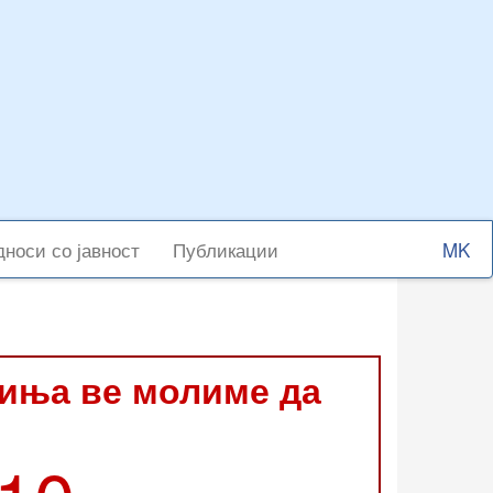
Select
носи со јавност
Публикации
your
langu
виња ве молиме да