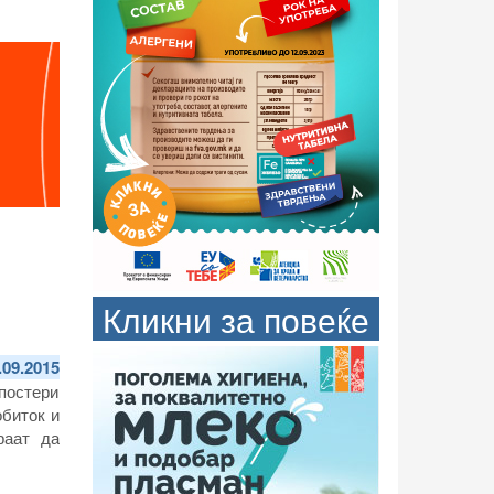
Кликни за повеќе
.09.2015
 постери
обиток и
раат да