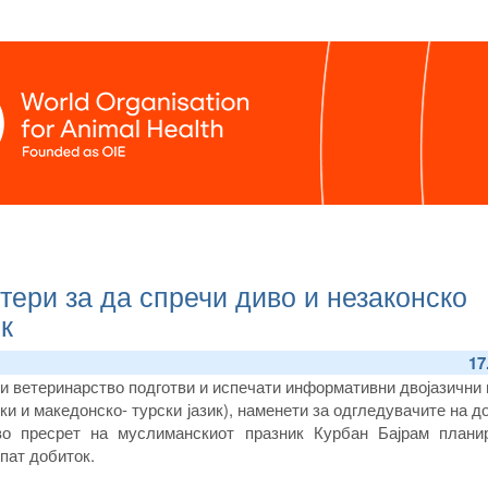
тери за да спречи диво и незаконско
к
17
 и ветеринарство подготви и испечати информативни двојазични
и и македонско- турски јазик), наменети за одгледувачите на д
 во пресрет на муслиманскиот празник Курбан Бајрам плани
пат добиток.