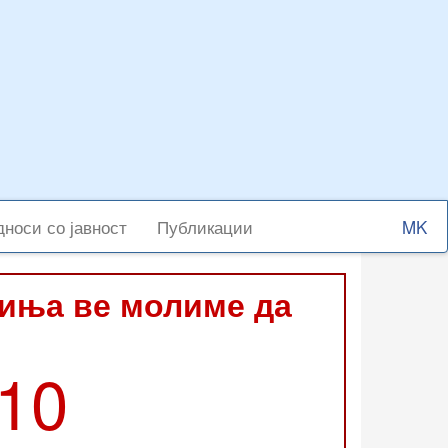
Select
носи со јавност
Публикации
your
langu
виња ве молиме да
210