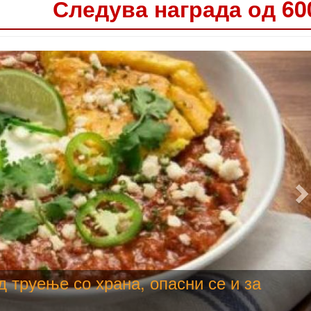
Следува награда од 60
е користи како техничка, продолжува
да