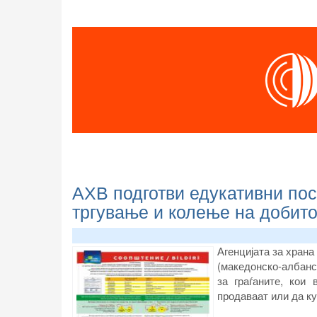
АХВ подготви едукативни пос
тргување и колење на добито
Агенцијата за храна
(македонско-албанск
за граѓаните, кои
продаваат или да ку