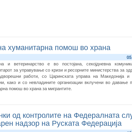
на хуманитарна помош во храна
05
на и ветеринарство е во постојана, секојдневна комуник
нтарот за управување со кризи и ресорните министерства за зд
дворешни работи, со Царинската управа на Македонија и 
ии, како и со невладините организации вклучени во давање 
рна помош во храна за мигрантите.
нки од контролите на Федералната сл
арен надзор на Руската Федерација