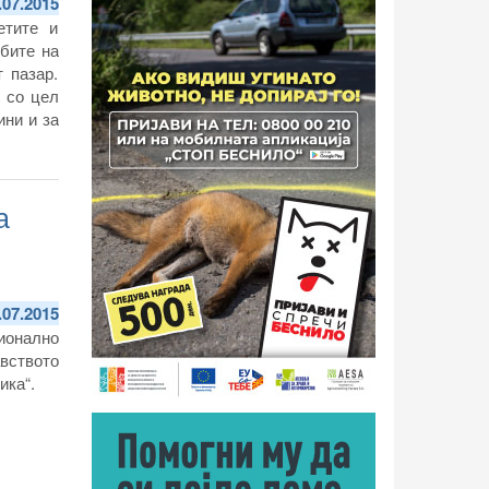
.07.2015
етите и
бите на
 пазар.
 со цел
ини и за
а
.07.2015
ионално
вството
ика“.