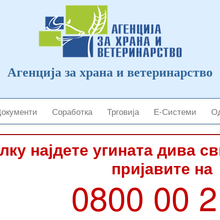
Агенција за храна и ветеринарство
Документи
Соработка
Трговија
Е-Системи
Од
лку најдете угината дива с
пријавите на
0800 00 