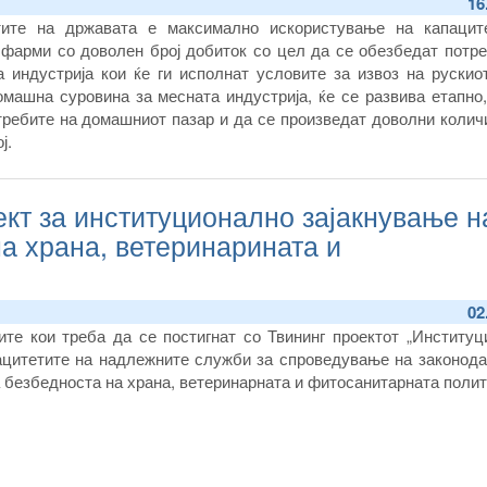
16
тите на државата е максимално искористување на капацит
фарми со доволен број добиток со цел да се обезбедат потре
 индустрија кои ќе ги исполнат условите за извоз на рускиот
ашна суровина за месната индустрија, ќе се развива етапно,
требите на домашниот пазар и да се произведат доволни колич
ј.
кт за институционално зајакнување н
на храна, ветеринарината и
02
те кои треба да се постигнат со Твининг проектот „Институц
ацитетите на надлежните служби за спроведување на законода
 безбедноста на храна, ветеринарната и фитосанитарната полит