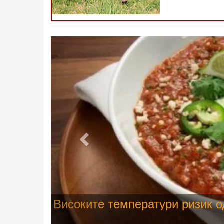
Претходно
Водата во Гостивар може да с
испораката на флаширана во