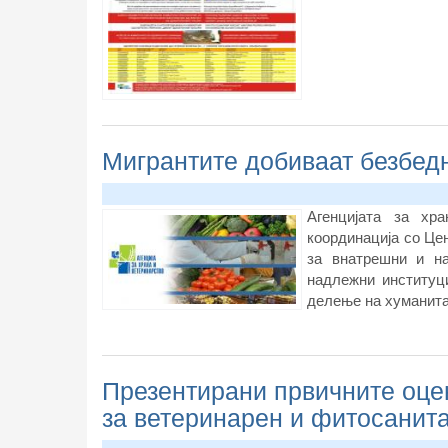
Мигрантите добиваат безбед
Агенцијата за хра
координација со Це
за внатрешни и на
надлежни институц
делење на хуманита
Презентирани првичните оце
за ветеринарен и фитосанит