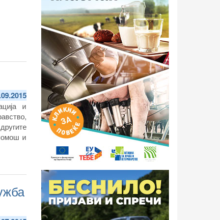
.09.2015
ација и
равство,
другите
помош и
ужба