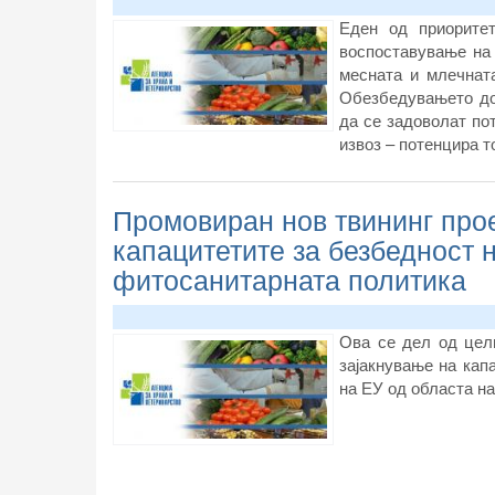
Еден од приорите
воспоставување на 
месната и млечната
Обезбедувањето дом
да се задоволат по
извоз – потенцира то
Промовиран нов твининг прое
капацитетите за безбедност 
фитосанитарната политика
Ова се дел од цели
зајакнување на кап
на ЕУ од областа на