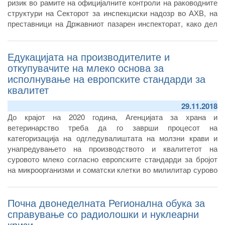
ризик во рамите на официјалните контроли на раководните
структури на Секторот за инспекциски надозр во АХВ, на
преставници на Државниот пазарен инспекторат, како дел
од обврските кои произлегуваат од имплементација на
Дополнителниот протокол 5 на CEFTA договорот.
Едукацијата на производителите и
откупувачите на млеко основа за
исполнување на европските стандарди за
квалитет
29.11.2018
До крајот на 2020 година, Агенцијата за храна и
ветеринарство треба да го заврши процесот на
категоризација на одгледувалиштата на молзни крави и
унапредувањето на производството и квалитетот на
суровото млеко согласно европските стандарди за бројот
на микроорганизми и соматски клетки во милилитар сурово
млеко.
Почна двонеделната Регионална обука за
справување со радиолошки и нуклеарни
кризи