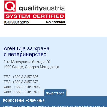
Агенција за храна
и ветеринарство
3-та Македонска бригада 20
1000 Скопје, Северна Македонија
ТЕЛ:
+389 2 2457 895
ТЕЛ:
+389 2 2457 873
Факс:
+389 2 2457 893
Факс:
+389 2 2457 871
приватност
info@fva.gov.mk
Користење колачиња
[АХВ-претходна страна]
Користиме колачиња(cookies) кои не содржат лични податоци, за да го