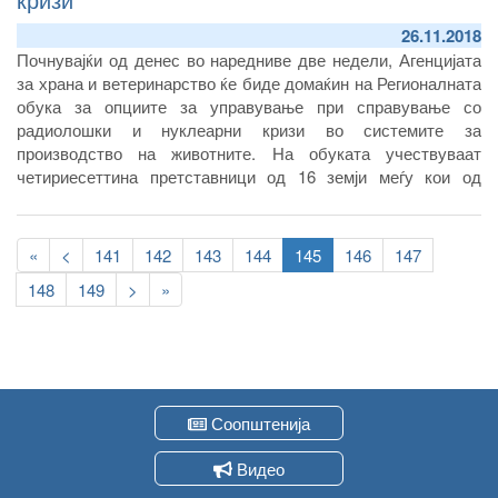
26.11.2018
Почнувајќи од денес во наредниве две недели, Агенцијата
за храна и ветеринарство ќе биде домаќин на Регионалната
обука за опциите за управување при справување со
радиолошки и нуклеарни кризи во системите за
производство на животните. На обуката учествуваат
четириесеттина претставници од 16 земји меѓу кои од
Албанија, Азејбеџан, Бугарија, Грузија, Унгарија,
Португалија, соседна Србија, Словенија и други држави.
Pagination
First
«
Previous
<
Page
141
Page
142
Page
143
Page
144
Current
145
Page
146
Page
147
page
page
page
Page
148
Page
149
Следна
>
Last
»
страна
page
Соопштенија
Видео