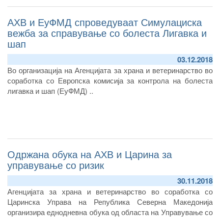
Љупчо Николовски ја официјализираше соработката
АХВ и ЕуФМД спроведуваат Симулациска
потпишувајќи ги четирите проекти.
вежба за справување со болеста Лигавка и
шап
03.12.2018
Во организација на Агенцијата за храна и ветеринарство во
соработка со Европска комисија за контрола на болеста
лигавка и шап (ЕуФМД) ..
Одржана обука на АХВ и Царина за
управување со ризик
30.11.2018
Агенцијата за храна и ветеринарство во соработка со
Царинска Управа на Република Северна Македонија
организира еднодневна обука од областа на Управување со