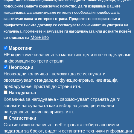
Соопштенија
Навигација
подобриме Вашето корисничко искуство, да ги извршиме Вашите
нагодувања, да анализираме интернет сообраќај и подобро да ја
Република Бугарија ги засили официјалните контроли при увоз на свежо овошје и зеленчук
Архива
заштитиме нашата интернет страна. Продолжете со користење и
прифатете ги сите доколку се согласувате со начинот на употреба на
Високите температури ризик од труење со храна, опасни се и за животните
Регистри
колачиња, променете и зачувајте ги нагодувањата или дознајте повеќе
More info
Обрасци
со кликање на
Водата во Гостивар може да се користи како техничка, продолжува испораката на флаширана вода
Забрани
Маркетинг
Во Гостивар спроведени 70 вонредни контроли
НЕ користиме колачиња за маркетинг цели и не споделуваме
Огласи
информации со трети страни
Забраната за водата во Гостивар останува на сила, операторите да користат само технички безбедна вода
Неопходни
Неопходни колачиња - неможат да се исклучат и
овозможуваат стандардно функционирање, навигација,
пребарување, пристап до страни итн.
Нагодувања
Колачиња за нагодувања - овозможуваат страната да ги
запамти нагоувањата како избор на јазик, регионални
нагодувања, начин на приказ, итн.
Статистички
Статистички колачиња - веб страната собира анонимни
податоци за бројот, видот и останатите технички информации