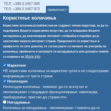
ТЕЛ:
+389 2 2457 895
ТЕЛ:
+389 2 2457 873
приватност
Факс:
+389 2 2457 893
Користење колачиња
Факс:
+389 2 2457 871
info@fva.gov.mk
Користиме колачиња(cookies) кои не содржат лични податоци, за да го
подобриме Вашето корисничко искуство, да ги извршиме Вашите
[АХВ-претходна страна]
нагодувања, да анализираме интернет сообраќај и подобро да ја
Соопштенија
Навигација
заштитиме нашата интернет страна. Продолжете со користење и
прифатете ги сите доколку се согласувате со начинот на употреба на
Високите температури ризик од труење со храна, опасни се и за животните
Архива
колачиња, променете и зачувајте ги нагодувањата или дознајте повеќе
More info
со кликање на
Водата во Гостивар може да се користи како техничка, продолжува испораката на флаширана вода
Регистри
Маркетинг
Обрасци
Во Гостивар спроведени 70 вонредни контроли
НЕ користиме колачиња за маркетинг цели и не споделуваме
Забрани
информации со трети страни
Забраната за водата во Гостивар останува на сила, операторите да користат само технички безбедна вода
Неопходни
Огласи
Неопходни колачиња - неможат да се исклучат и
Забранета за пиење водата од гостиварскиот водовод
овозможуваат стандардно функционирање, навигација,
пребарување, пристап до страни итн.
Нагодувања
Колачиња за нагодувања - овозможуваат страната да ги