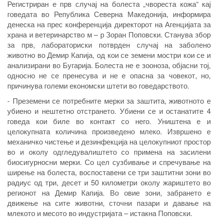
Регистриран е прв случај на болеста „чвореста кожа“ кај
говедата во Република Северна Македонија, информира
денеска на прес конференција директорот на Агенцијата за
храна и ветеринарство м – р Зоран Поповски. Станува збор
за прв, лабораториски потврден случај на заболено
животно во Демир Капија, од кои се земени мостри кои се и
анализирани во Бугарија. Болеста не е зооноза, објасни тој,
односно не се пренесува и не е опасна за човекот, но,
причинува големи економски штети во говедарството.
- Преземени се потребните мерки за заштита, животното е
убиено и нештетно отстрането. Убиени се и останатите 4
говеда кои биле во контакт со него. Уништена е и
целокупната количина произведено млеко. Извршено е
механичко чистење и дезинфекција на целокупниот простор
во и околу одгледувалиштето со примена на засилени
биосигурносни мерки. Со цел сузбивање и спречување на
ширење на болеста, воспоставени се три заштитни зони во
радиус од три, десет и 50 километри околу жариштето во
регионот на Демир Капија. Во овие зони, забрането е
движење на сите животни, сточни пазари и давање на
млекото и месото во индустријата – истакна Поповски.