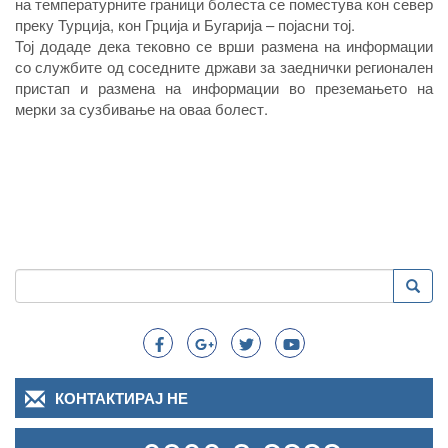
на температурните граници болеста се поместува кон север
преку Турција, кон Грција и Бугарија – појасни тој.
Тој додаде дека тековно се врши размена на информации
со службите од соседните држави за заеднички регионален
пристап и размена на информации во преземањето на
мерки за сузбивање на оваа болест.
Пребарување
Преба
Search
КОНТАКТИРАЈ НЕ