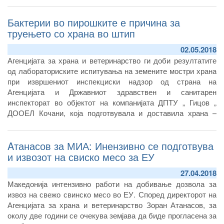
Бактерии во пирошките е причина за
труењето со храна во штип
02.05.2018
Агенцијата за храна и ветеринарство ги доби резултатите
од лабораториските испитувања на земените мостри храна
при извршениот инспекциски надзор од страна на
Агенцијата и Државниот здравствен и санитарен
инспекторат во објектот на компанијата ДПТУ „ Гицов „
ДООЕЛ Кочани, која подготвувала и доставила храна –
пирошки во ресторанот во Штип каде пред десеттина дена
беа затруени дваесеттина лица.
Aтанасов за МИА: Инензивно се подготвува
и извозот на свиско месо за ЕУ
27.04.2018
Македонија интензивно работи на добивање дозвола за
извоз на свежо свинско месо во ЕУ. Според директорот на
Агенцијата за храна и ветеринарство Зоран Атанасов, за
околу две години се очекува земјава да биде прогласена за