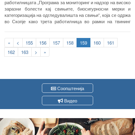
работилницата „Програма за мониторинг и надзор на високо
заразни болести кај свињите, биосигурносни мерки и
категоризација на одгледувалишта на свињи“, која се одржа
во Скопје како трета работилница во рамки на твининг
проектот МК 12 IPA AG 01 2016 за јакнење на капацитетите
во Агенцијата за храна и ветеринарство, во делот на
Pagination
здравствена заштита на животните.
First
«
Previous
<
Page
155
Page
156
Page
157
Page
158
Current
159
Page
160
Page
161
page
page
page
Page
162
Page
163
Следна
>
Last
»
страна
page
Соопштенија
Видео