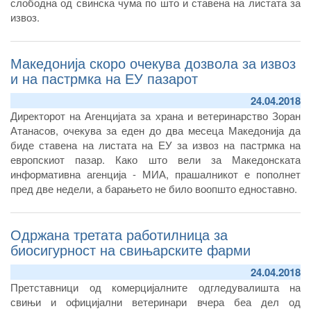
слободна од свинска чума по што и ставена на листата за
извоз.
– Почнаа активностите за проценка и зајакнување на
биосигурноста на комерцијалните фарми за одгледување
Македонија скоро очекува дозвола за извоз
свињи.
и на пастрмка на ЕУ пазарот
24.04.2018
Директорот на Агенцијата за храна и ветеринарство Зоран
Атанасов, очекува за еден до два месеца Македонија да
биде ставена на листата на ЕУ за извоз на пастрмка на
европскиот пазар. Како што вели за Македонската
информативна агенција - МИА, прашалникот е пополнет
пред две недели, а барањето не било воопшто едноставно.
Одржана третата работилница за
биосигурност на свињарските фарми
24.04.2018
Претставници од комерцијалните одгледувалишта на
свињи и официјални ветеринари вчера беа дел од