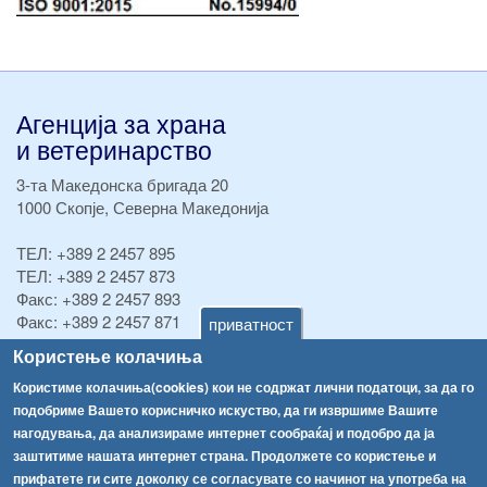
Агенција за храна
и ветеринарство
3-та Македонска бригада 20
1000 Скопје, Северна Македонија
ТЕЛ:
+389 2 2457 895
ТЕЛ:
+389 2 2457 873
Факс:
+389 2 2457 893
Факс:
+389 2 2457 871
приватност
info@fva.gov.mk
Користење колачиња
Користиме колачиња(cookies) кои не содржат лични податоци, за да го
[АХВ-претходна страна]
подобриме Вашето корисничко искуство, да ги извршиме Вашите
Соопштенија
Навигација
нагодувања, да анализираме интернет сообраќај и подобро да ја
Република Бугарија ги засили официјалните контроли при увоз на свежо овошје и зеленчук
заштитиме нашата интернет страна. Продолжете со користење и
Архива
прифатете ги сите доколку се согласувате со начинот на употреба на