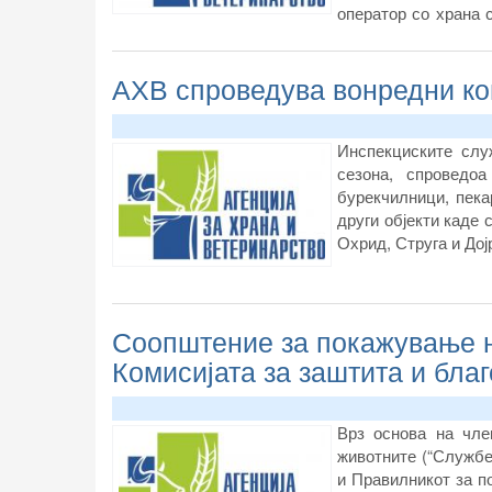
оператор со храна 
храната, вклучител
дератизација.
АХВ спроведува вонредни ко
Инспекциските слу
сезона, спроведоа
бурекчилници, пека
други објекти каде 
Охрид, Струга и Дој
Соопштение за покажување н
Комисијата за заштита и бла
Врз основа на член
животните (“Службен
и Правилникот за п