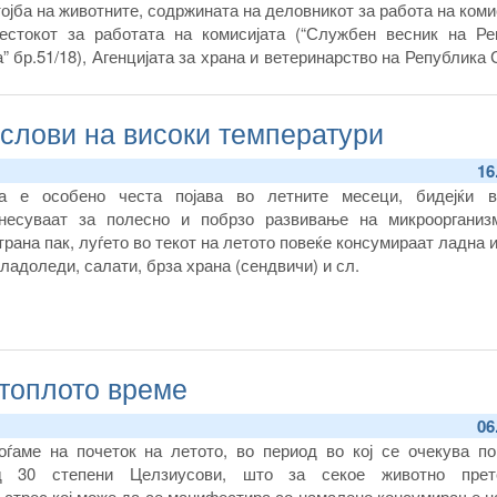
ојба на животните, содржината на деловникот за работа на коми
естокот за работата на комисијата (“Службен весник на Ре
 бр.51/18), Агенцијата за храна и ветеринарство на Република
а соопштение за покажување на интерес за именување на пет ч
 стручни и научни лица од областа на заштитата и благососто
услови на високи температури
 лице претставник на невладините организации заради фо
 и благосостојба на животните.
16
а е особено честа појава во летните месеци, бидејќи в
несуваат за полесно и побрзо развивање на микроорганиз
трана пак, луѓето во текот на летото повеќе консумираат ладна 
сладоледи, салати, брза храна (сендвичи) и сл.
 топлото време
06
оѓаме на почеток на летото, во период во кој се очекува по
д 30 степени Целзиусови, што за секое животно прет
 стрес кој може да се манифестира со намалено консумирање н