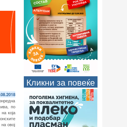
Кликни за повеќе
.08.2018
онредна
ива, по
 на која
онските
 на овој