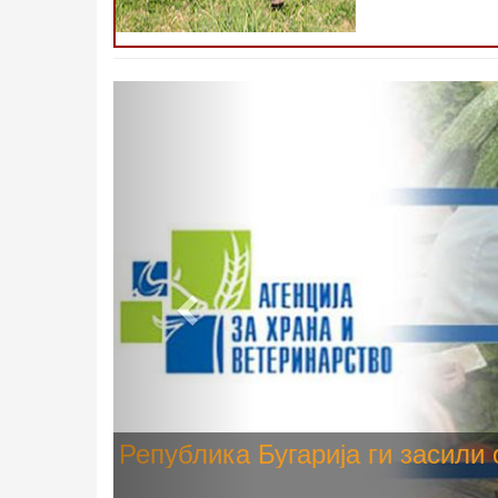
Претходно
Високите температури ризик од
животните