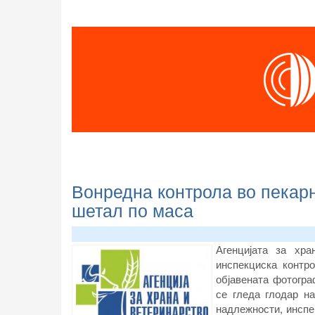
Вонредна контрола во пекар
шетал по маса
Агенцијата за хр
инспекциска контр
објавената фотограф
се гледа глодар н
надлежности, инспе