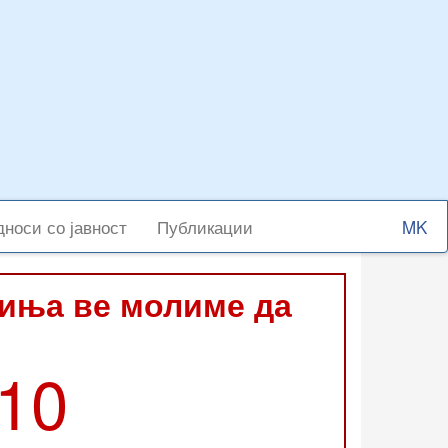
Select
носи со јавност
Публикации
your
langu
виња ве молиме да
210