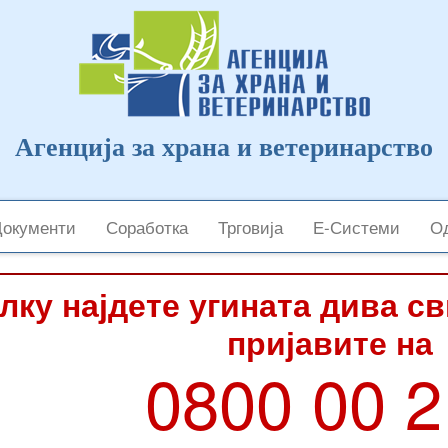
Агенција за храна и ветеринарство
Документи
Соработка
Трговија
Е-Системи
Од
лку најдете угината дива с
пријавите на
0800 00 