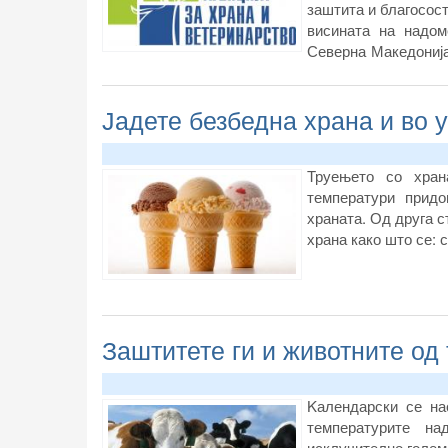
заштита и благосост
висината на надом
Северна Македонија”
Македонија објавув
редот на истакнати
Јадете безбедна храна и во 
животните и едно
Комисија за заштита
Труењето со хран
температури придо
храната. Од друга с
храна како што се: 
Заштитете ги и животните од
Kалендарски се на
температурите на
исклучително голем