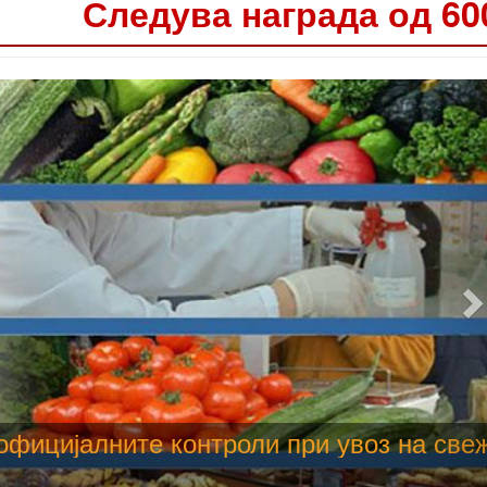
Следува награда од 60
 труење со храна, опасни се и за