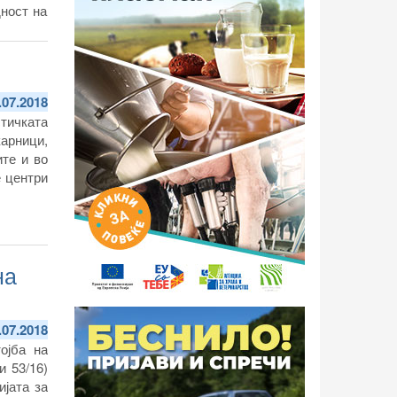
ност на
екција и
.07.2018
тичката
арници,
те и во
е центри
на
.07.2018
ојба на
и 53/16)
јата за