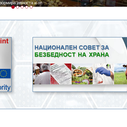
ратури, кое според метеоролозите во одредени региони ќе дости
ење со храна.