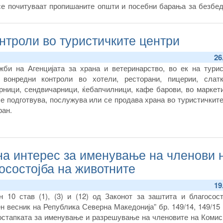
се почитуваат пропишаните општи и посебни барања за безбед
но и тоа дали се спроведени мерките за дезинфекција, дезинс
нтроли во туристичките центри
26
жби на Агенцијата за храна и ветеринарство, во ек на турис
 вонредни контроли во хотели, ресторани, пицерии, слатк
рници, сендвичарници, ќебапчилници, кафе барови, во маркети
се подготвува, послужува или се продава храна во туристичкит
ран.
а интерес за именување на членови 
госостојба на животните
19
 10 став (1), (3) и (12) од Законот за заштита и благосост
 весник на Република Северна Македонија” бр. 149/14, 149/15 
остапката за именување и разрешување на членовите на Комиси