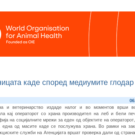
ницата каде според медиумите глодар
06
ана и ветеринарство издаде налог и во моментов врши в
ола кај операторот со храна производител на леб и бели печ
ија на социјалните мрежи за еден од објектите на операторот,
а една од масите каде се послужува храна. Во рамки на зак
кциските служби на Агенцијата вршат проверка дали од страна