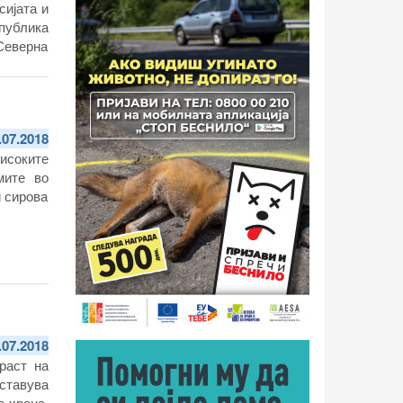
сијата и
публика
 Северна
лена од
јбата на
рмирање
.07.2018
исоките
мите во
и сирова
.07.2018
раст на
ставува
а храна,