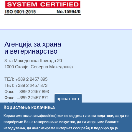
Агенција за храна
и ветеринарство
3-та Македонска бригада 20
1000 Скопје, Северна Македонија
ТЕЛ:
+389 2 2457 895
ТЕЛ:
+389 2 2457 873
Факс:
+389 2 2457 893
Факс:
+389 2 2457 871
приватност
info@fva.gov.mk
Користење колачиња
[АХВ-претходна страна]
Користиме колачиња(cookies) кои не содржат лични податоци, за да го
подобриме Вашето корисничко искуство, да ги извршиме Вашите
Соопштенија
Навигација
нагодувања, да анализираме интернет сообраќај и подобро да ја