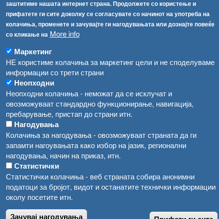
Република Бугарија ги засили официјалните контроли при увоз на свежо овошје и зеленчук
заштитиме нашата интернет страна. Продолжете со користење и
Архива
прифатете ги сите доколку се согласувате со начинот на употреба на
Високите температури ризик од труење со храна, опасни се и за животните
Регистри
колачиња, променете и зачувајте ги нагодувањата или дознајте повеќе
More info
со кликање на
Обрасци
Водата во Гостивар може да се користи како техничка, продолжува испораката на флаширана вода
Забрани
Маркетинг
Во Гостивар спроведени 70 вонредни контроли
НЕ користиме колачиња за маркетинг цели и не споделуваме
Огласи
информации со трети страни
Забраната за водата во Гостивар останува на сила, операторите да користат само технички безбедна вода
Неопходни
Неопходни колачиња - неможат да се исклучат и
овозможуваат стандардно функционирање, навигација,
пребарување, пристап до страни итн.
Нагодувања
Колачиња за нагодувања - овозможуваат страната да ги
запамти нагоувањата како избор на јазик, регионални
нагодувања, начин на приказ, итн.
Статистички
Статистички колачиња - веб страната собира анонимни
податоци за бројот, видот и останатите технички информации
околу посетите итн.
Зачувај нагодувања