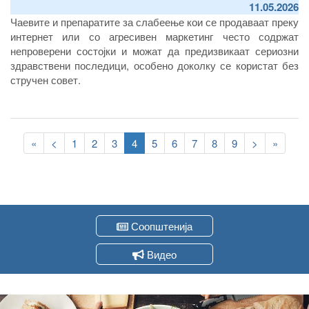
11.05.2026
Чаевите и препаратите за слабеење кои се продаваат преку
интернет или со агресивен маркетинг често содржат
непроверени состојки и можат да предизвикаат сериозни
здравствени последици, особено доколку се користат без
стручен совет.
Pagination
First
«
Previous
<
Page
1
Page
2
Page
3
Current
4
Page
5
Page
6
Page
7
Page
8
Page
9
Следна
>
Last
»
page
page
page
страна
page
Соопштенија
Видео