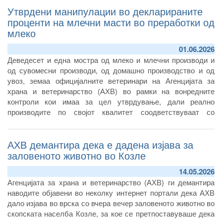
Утврдени манипулации во декларираните
проценти на млечни масти во преработки од
млеко
01.06.2026
Деведесет и една мостра од млеко и млечни производи и
од сувомесни производи, од домашно производство и од
увоз, земаа официјалните ветеринари на Агенцијата за
храна и ветеринарство (АХВ) во рамки на вонредните
контроли кои имаа за цел утврдување, дали реално
производите по својот квалитет соодветствуваат со
означеното на декларациите.
АХВ демантира дека е дадена изјава за
заловеното животно во Козле
14.05.2026
Агенцијата за храна и ветеринарство
(АХВ)
ги демантира
наводите објавени во неколку интернет портали дека АХВ
дало изјава во врска со вчера вечер заловеното животно
во
скопската населба Козле
, за кое се претпоставуваше дека