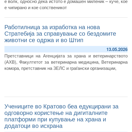
е волк, односно дека истото е домашен миленик – куче, кое
е чипирано и кое сопственикот
Работилница за изработка на нова
Стратебија за справување со бездомите
животни се одржа и во Штип
13.05.2026
П
ретставници на Агенцијата за храна и ветеринарството
(АХВ),
Факултетот за в
етеринарна
медицина, Ветеринарна
комора, претставник на ЗЕЛС
и граѓански организации,
Учениците во Кратово беа едукцирани за
одговорно користење на дигиталните
платформи при купување на храна и
додатоци во исхрана