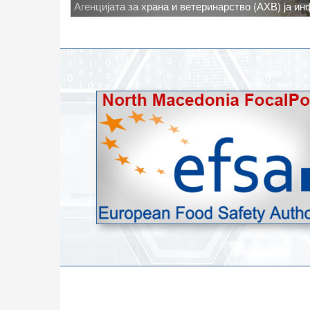
Новото најавено зголемување на дневните темпе
степени, ги зголемува ризиците од појава на тру