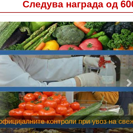
Следува награда од 60
 труење со храна, опасни се и за