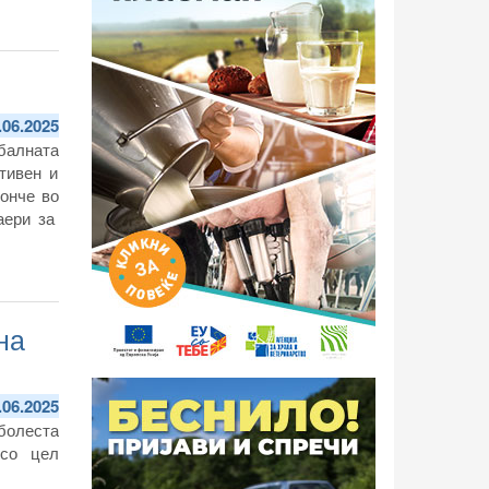
.06.2025
обалната
тивен и
ионче во
аери за
на
.06.2025
болеста
 со цел