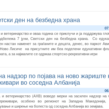
етски ден на безбедна храна
07
 и ветеринарство и оваа година се приклучи и ја поддржува гл
одбележа 7 јуни, Светски ден на безбедна храна. Со едука
ен настан наменет за граѓаните и децата, денес, во паркот Ав
 Ново Лисиче на присутните им беа поделени едукативни фл
ата, а за најмалите се одржаа спортско-рекреативни игри
а надзор по појава на ново жариште 
живари во соседна Албанија
06
а и ветеринарство (АХВ) воведе мерки на засилен надзор на 
преживари, особено во регионот на Западна Македонија,
ување и ширење на болеста од соседна Албанија во земјава.