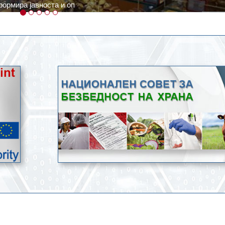
ратури, кое според метеоролозите во одредени региони ќе дости
ење со храна.