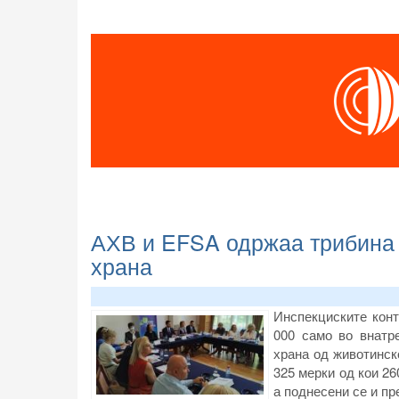
АХВ и EFSA одржаа трибина 
храна
Инспекциските конт
000 само во внатр
храна од животинск
325 мерки од кои 26
а поднесени се и пр