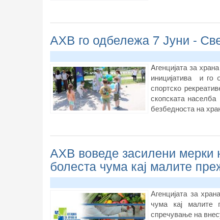
АХВ го одбележа 7 Јуни - Св
Aгенцијата за храна
иницијатива и го 
спортско рекреатив
скопската населба
безбедноста на хран
АХВ воведе засилени мерки н
болеста чума кај малите пре
Агенцијата за хран
чума кај малите 
спречување на внес