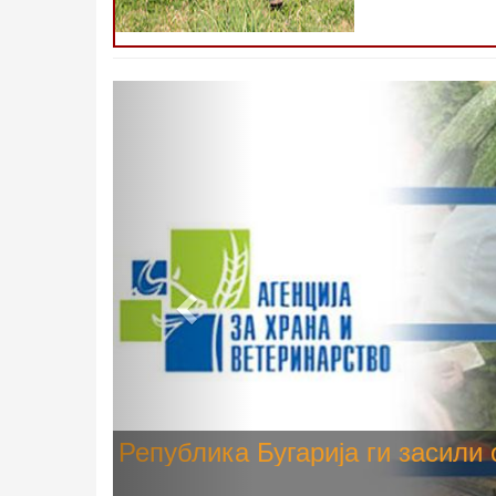
Претходно
Високите температури ризик од
животните