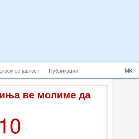
Select
носи со јавност
Публикации
your
langu
виња ве молиме да
210