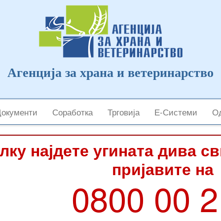
Агенција за храна и ветеринарство
Документи
Соработка
Трговија
Е-Системи
Од
лку најдете угината дива с
пријавите на
0800 00 