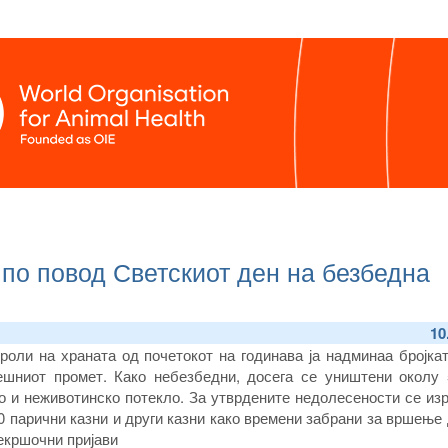
по повод Светскиот ден на безбедна
10
роли на храната од почетокот на годинава ја надминаа бројка
ешниот промет. Како небезбедни, досега се уништени околу 
о и неживотинско потекло. За утврдените недолесености се из
0 парични казни и други казни како времени забрани за вршење 
екршочни пријави