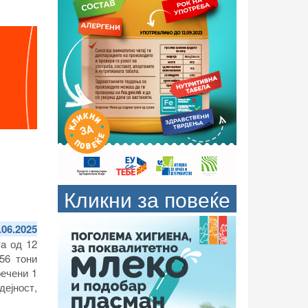
Кликни за повеќе
.06.2025
та од 12
56 тони
речени 1
дејност,