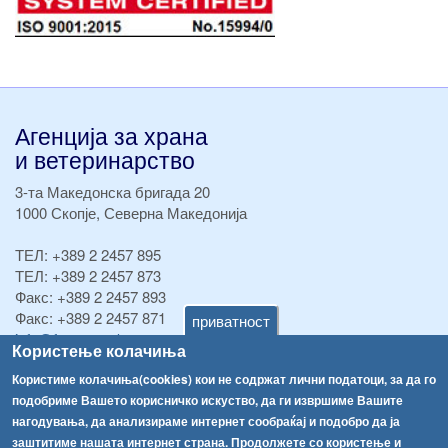
Агенција за храна
и ветеринарство
3-та Македонска бригада 20
1000 Скопје, Северна Македонија
ТЕЛ:
+389 2 2457 895
ТЕЛ:
+389 2 2457 873
Факс:
+389 2 2457 893
Факс:
+389 2 2457 871
приватност
info@fva.gov.mk
Користење колачиња
[АХВ-претходна страна]
Користиме колачиња(cookies) кои не содржат лични податоци, за да го
подобриме Вашето корисничко искуство, да ги извршиме Вашите
Соопштенија
Навигација
нагодувања, да анализираме интернет сообраќај и подобро да ја
Високите температури ризик од труење со храна, опасни се и за животните
заштитиме нашата интернет страна. Продолжете со користење и
Архива