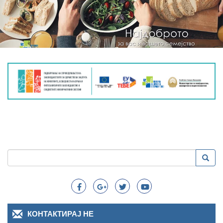
Пребарување
Преба
Search
КОНТАКТИРАЈ НЕ