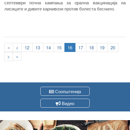
септември почна кампања за орална вакцинација на
лисиците и дивите карнивози против болеста беснило.
Pagination
First
«
Previous
<
Page
12
Page
13
Page
14
Page
15
Current
16
Page
17
Page
18
Page
19
Page
20
page
page
page
Следна
>
Last
»
страна
page
Соопштенија
Видео