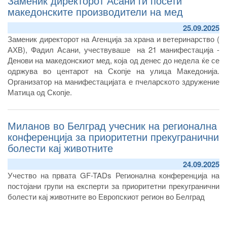
Заменик директорот Асани ги посети
македонските производители на мед
25.09.2025
Заменик директорот на Агенција за храна и ветеринарство (
АХВ), Фадил Асани, учествуваше на 21 манифестација -
Денови на македонскиот мед, која од денес до недела ќе се
одржува во центарот на Скопје на улица Македонија.
Организатор на манифестацијата е пчеларското здружение
Матица од Скопје.
Миланов во Белград учесник на регионална
конференција за приоритетни прекугранични
болести кај животните
24.09.2025
Учество на првата GF-TADs Регионална конференција на
постојани групи на експерти за приоритетни прекугранични
болести кај животните во Европскиот регион во Белград