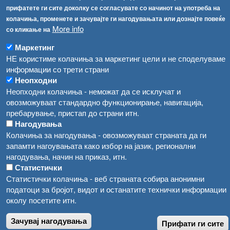
прифатете ги сите доколку се согласувате со начинот на употреба на
Водата во Гостивар може да се користи како техничка, продолжува испораката на флаширана вода
Регистри
колачиња, променете и зачувајте ги нагодувањата или дознајте повеќе
More info
со кликање на
Обрасци
Во Гостивар спроведени 70 вонредни контроли
Забрани
Маркетинг
Забраната за водата во Гостивар останува на сила, операторите да користат само технички безбедна вода
НЕ користиме колачиња за маркетинг цели и не споделуваме
Огласи
информации со трети страни
Забранета за пиење водата од гостиварскиот водовод
Неопходни
Неопходни колачиња - неможат да се исклучат и
овозможуваат стандардно функционирање, навигација,
пребарување, пристап до страни итн.
Нагодувања
Колачиња за нагодувања - овозможуваат страната да ги
запамти нагоувањата како избор на јазик, регионални
нагодувања, начин на приказ, итн.
Статистички
Статистички колачиња - веб страната собира анонимни
податоци за бројот, видот и останатите технички информации
околу посетите итн.
Зачувај нагодувања
Прифати ги сите