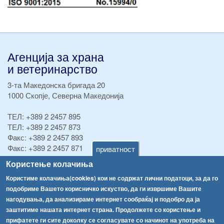
Агенција за храна
и ветеринарство
3-та Македонска бригада 20
1000 Скопје, Северна Македонија
ТЕЛ:
+389 2 2457 895
ТЕЛ:
+389 2 2457 873
Факс:
+389 2 2457 893
Факс:
+389 2 2457 871
приватност
info@fva.gov.mk
Користење колачиња
Користиме колачиња(cookies) кои не содржат лични податоци, за да го
[АХВ-претходна страна]
подобриме Вашето корисничко искуство, да ги извршиме Вашите
Соопштенија
Навигација
нагодувања, да анализираме интернет сообраќај и подобро да ја
Република Бугарија ги засили официјалните контроли при увоз на свежо овошје и зеленчук
заштитиме нашата интернет страна. Продолжете со користење и
Архива
прифатете ги сите доколку се согласувате со начинот на употреба на