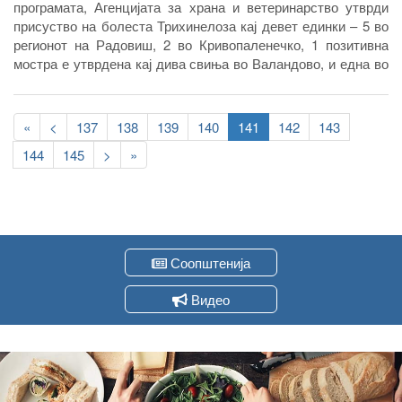
програмата, Агенцијата за храна и ветеринарство утврди
присуство на болеста Трихинелоза кај девет единки – 5 во
регионот на Радовиш, 2 во Кривопаленечко, 1 позитивна
мостра е утврдена кај дива свиња во Валандово, и една во
Тетовско.
Pagination
First
«
Previous
<
Page
137
Page
138
Page
139
Page
140
Current
141
Page
142
Page
143
page
page
page
Page
144
Page
145
Следна
>
Last
»
страна
page
Соопштенија
Видео