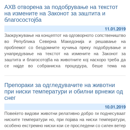
АХВ отворена за подобрување на текстот
одобрени објекти на Европската комисија за извоз на храна
од Република Северна Македонија.
на измените на Законот за заштита и
благосостојба
11.01.2019
Заокружување на концептот на одговорното сопствеништво
во Република Северна Македонија и решавање на
проблемот со бездомните кучиња преку подобрување и
унапредување на текстот на измените на Законот за
заштита и благосотојба на животните кој наскоро треба да
се најде во собраниска процедура, беше тема на
денешниот работен состанок кој директорот на Агенцијата
за храна и ветеринарство Зоран Атанасов го одржа со
Препораки за одгледувачите на животни
претставници на релевантни здруженија од областа на
кинологијата.
при ниски температури и обилни врнежи од
снег
10.01.2019
Повеќето видови животни релативно добро ги поднесуваат
ниските температури но, при појава на ниски температури,
особено екстремно ниски кои се проследени со силен ветер