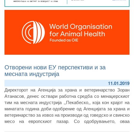
Отворени нови ЕУ перспективи и за
месната индустрија
11.01.2019
Директорот на Агенција за храна и ветеринарство Зоран
Атанасов, денес оствари работна средба со менаџерскиот
тим на месната индустрија ,,Пекабеско,, која кон крајот на
минатата година доби одобрение од Агенцијата за храна и
ветеринарство за извоз на производи од говедско и свинско
месо на европскиот пазар. Со одобрувањето, оваа
компанија стана деветнаесетти објект кој има добиено број
за извоз на европскиот пазар и се наоѓа на листата на