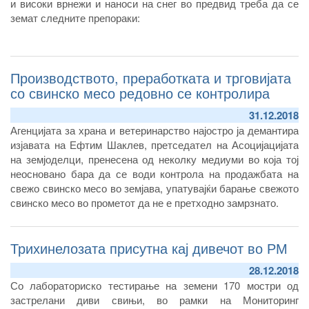
и високи врнежи и наноси на снег во предвид треба да се
земат следните препораки:
Производството, преработката и тргoвијата
со свинско месо редовно се контролира
31.12.2018
Агенцијата за храна и ветеринарство најостро ја демантира
изјавата на Ефтим Шаклев, претседател на Асоцијацијата
на земјоделци, пренесена од неколку медиуми во која тој
неосновано бара да се води контрола на продажбата на
свежо свинско месо во земјава, упатувајќи барање свежото
свинско месо во прометот да не е претходно замрзнато.
Трихинелозата присутна кај дивечот во РМ
28.12.2018
Со лабораториско тестирање на земени 170 мостри од
застрелани диви свињи, во рамки на Мониторинг