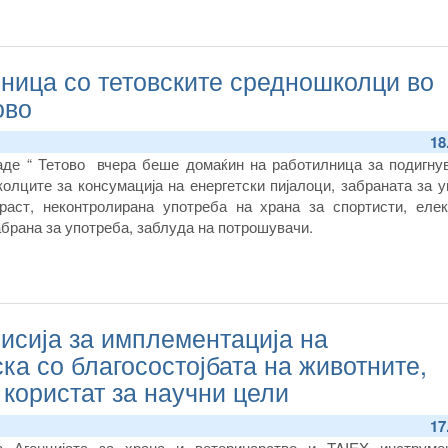
ница со тетовските средношколци во
ово
18
е “ Тетово вчера беше домаќин на работилница за подигну
колците за консумација на енергетски пијалоци, забраната за 
раст, неконтролирана употреба на храна за спортисти, елек
забрана за употреба, заблуда на потрошувачи.
исија за имплементација на
ка со благосостојбата на животните,
 користат за научни цели
17
а Агенцијата за храна и ветеринарство и TAIEX инструме