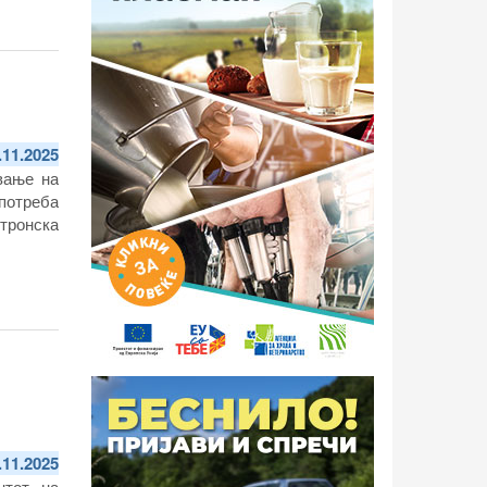
.11.2025
вање на
употреба
тронска
.11.2025
нтот на