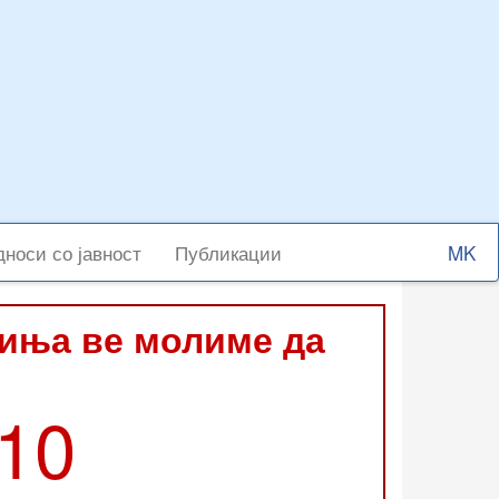
Select
носи со јавност
Публикации
your
langu
виња ве молиме да
210