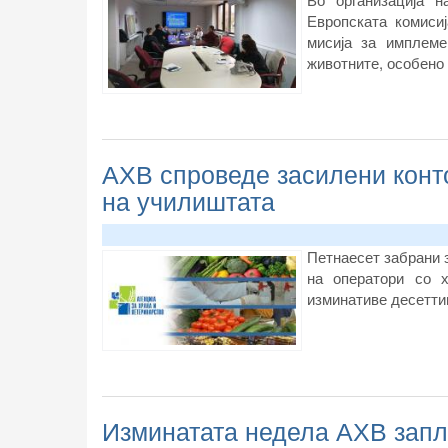
Европската комиси
мисија за имплеме
животните, особено 
АХВ спроведе засилени конто
на училиштата
Петнаесет забрани з
на оператори со 
изминативе десетти
Изминатата недела АХВ запл