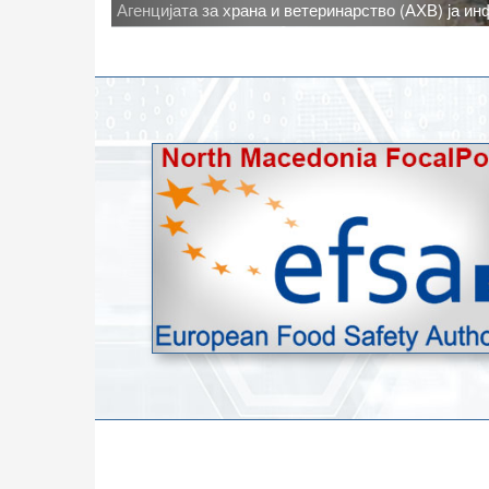
Новото најавено зголемување на дневните темпе
степени, ги зголемува ризиците од појава на тру