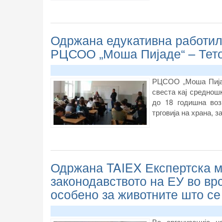
Одржана едукативна работил
РЦСОО „Моша Пијаде“ – Тет
РЦСОО „Моша Пијад
свеста кај среднош
до 18 годишна воз
трговија на храна, 
Одржана TAIEX Експертска м
законодавството на ЕУ во врс
особено за животните што се
Во организација н