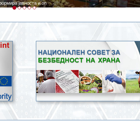
ратури, кое според метеоролозите во одредени региони ќе дости
ење со храна.