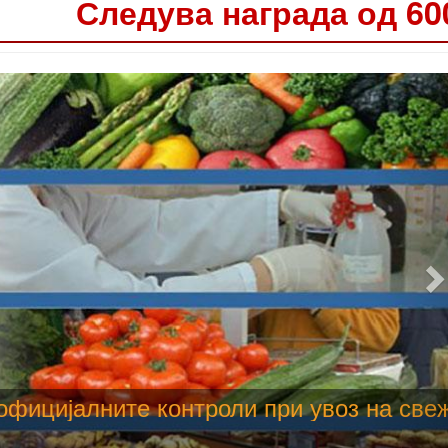
Следува награда од 60
 труење со храна, опасни се и за