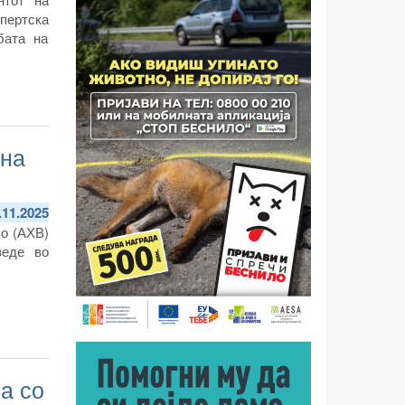
пертска
бата на
ина
.11.2025
во (АХВ)
веде во
а со