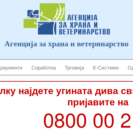
Агенција за храна и ветеринарство
Документи
Соработка
Трговија
Е-Системи
Од
лку најдете угината дива с
пријавите на
0800 00 