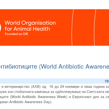
нтибиотиците (World Antibiotic Awaren
19
а и ветеринарство (АХВ) од 18 до 24 ноември и оваа година к
чува кон глобалната кампања за одбележување на Светската не
ците (World Antibiotic Awareness Week) и Европскиот ден за с
pean Antibiotic Awareness Day).