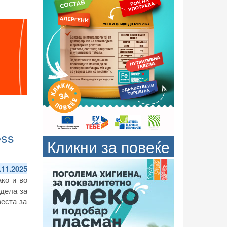
ess
Кликни за повеќе
.11.2025
ако и во
дела за
веста за