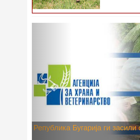
Претходно
Високите температури ризик од
животните