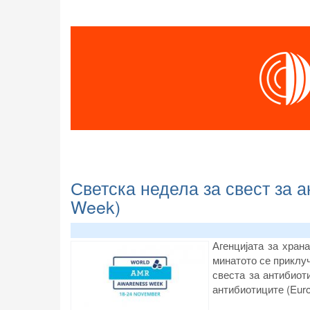
Светска недела за свест за а
Week)
Агенцијата за хран
минатото се приклу
свеста за антибиоти
антибиотиците (Euro