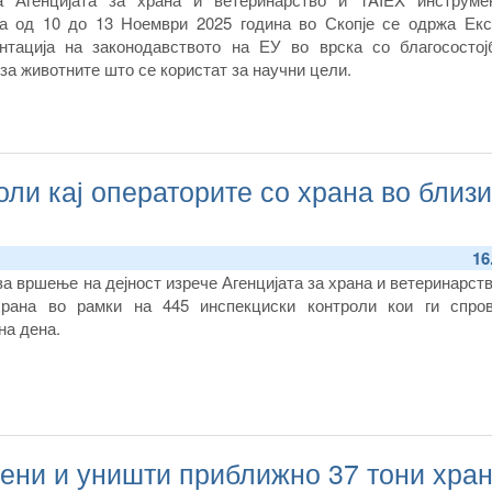
ја од 10 до 13 Ноември 2025 година во Скопје се одржа Екс
нтација на законодавството на ЕУ во врска со благосостој
за животните што се користат за научни цели.
ли кај операторите со храна во близ
16
а вршење на дејност изрече Агенцијата за храна и ветеринарст
храна во рамки на 445 инспекциски контроли кои ги спро
на дена.
ени и уништи приближно 37 тони хран