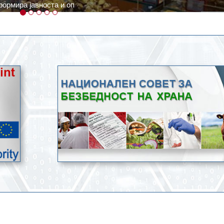
ратури, кое според метеоролозите во одредени региони ќе дости
ење со храна.