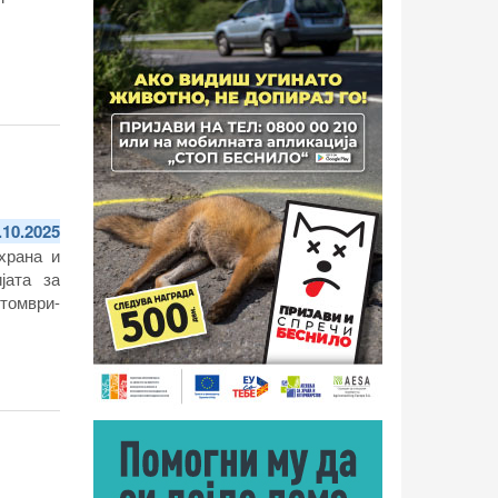
.10.2025
храна и
јата за
томври-