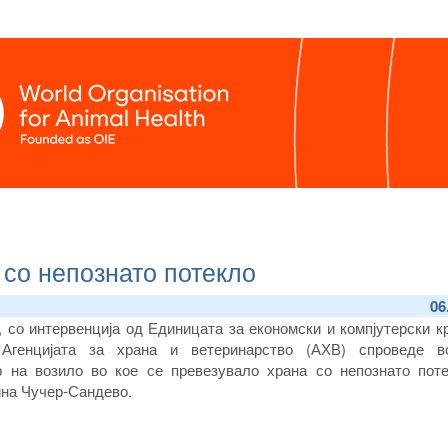
со непознато потекло
06
, со интервенција од Единицата за економски и компјутерски 
Агенцијата за храна и ветеринарство (АХВ) спроведе в
р на возило во кое се превезувало храна со непознато поте
ина Чучер-Сандево.