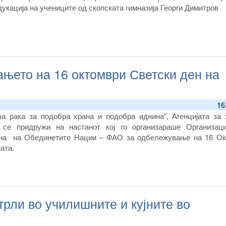
укација на учениците од скопската гимназија Георги Димитров
њето на 16 октомври Светски ден на
16
за рака за подобра храна и подобра иднина”, Агенцијата за 
 се придружи на настанот кој го организараше Организаци
ана на Обединетите Нации – ФАО за одбележување на 16 Ок
ата.
рли во училишните и кујните во