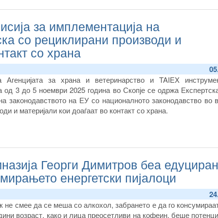
исија за имплементација на
ска со рециклирани производи и
нтакт со храна
05
а Агенцијата за храна и ветеринарство и TAIEX инструме
а од 3 до 5 ноември 2025 година во Скопје се одржа Експертск
на законодавството на ЕУ со националното законодавство во в
ди и материјали кои доаѓаат во контакт со храна.
мназија Георги Димитров беа едуциран
умирањето енергетски пијалоци
24
к не смее да се меша со алкохол, забрането е да го консумираа
дини возраст, како и лица преосетливи на кофеин, беше потенц