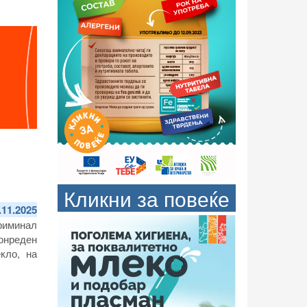
Кликни за повеќе
.11.2025
криминал
онреден
кло, на