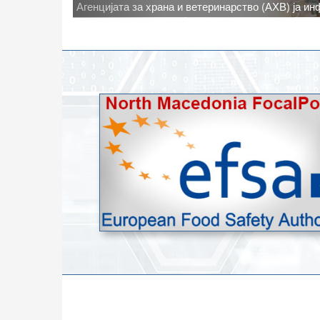
Новото најавено зголемување на дневните темпе
степени, ги зголемува ризиците од појава на тру