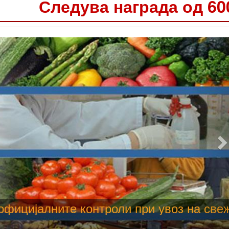
Следува награда од 60
 труење со храна, опасни се и за