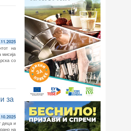
.11.2025
нтот на
а мисија
рска со
и за
.10.2025
т деца и
ирано на