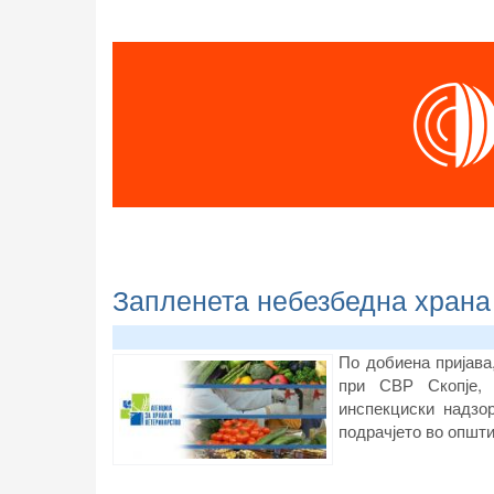
Запленета небезбедна храна 
По добиена пријава
при СВР Скопје, 
инспекциски надзо
подрачјето во општ