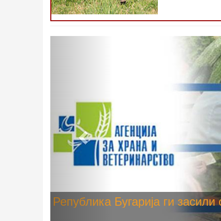
Претходно
Високите температури ризик од
животните