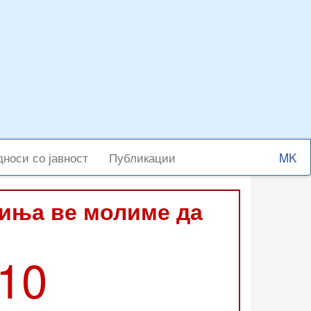
Select
носи со јавност
Публикации
your
langu
виња ве молиме да
210