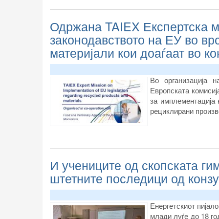
Одржана TAIEX Експертска м
законодавството на ЕУ во вр
материјали кои доаѓаат во ко
Во организација н
Европската комисиј
за имплементација 
рециклирани произво
И учениците од скопската ги
штетните последици од конз
Енергетскиот пијало
млади луѓе до 18 го