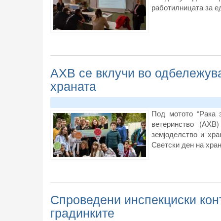
работилницата за ед
АХВ се вклучи во одбележува
храната
Под мотото “Рака 
ветеринство (АХВ)
земјоделство и хр
Светски ден на хран
Спроведени инспекциски конт
градинките