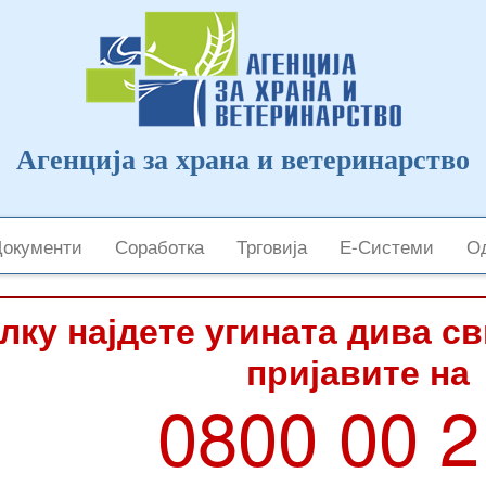
Агенција за храна и ветеринарство
Документи
Соработка
Трговија
Е-Системи
Од
лку најдете угината дива с
пријавите на
0800 00 