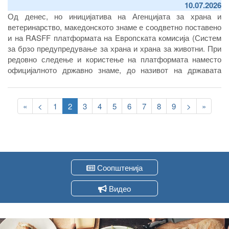
10.07.2026
Од денес, но иницијатива на Агенцијата за храна и
ветеринарство, македонското знаме е соодветно поставено
и на RASFF платформата на Европската комисија (Систем
за брзо предупредување за храна и храна за животни
.
При
редовно следење и користење на платформата наместо
официјалното државно знаме, до називот на државата
досега се прикажуваше празно поле.
Pagination
First
«
Previous
<
Page
1
Current
2
Page
3
Page
4
Page
5
Page
6
Page
7
Page
8
Page
9
Следна
>
Last
»
page
page
page
страна
page
Соопштенија
Видео