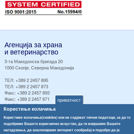
Агенција за храна
и ветеринарство
3-та Македонска бригада 20
1000 Скопје, Северна Македонија
ТЕЛ:
+389 2 2457 895
ТЕЛ:
+389 2 2457 873
Факс:
+389 2 2457 893
Факс:
+389 2 2457 871
приватност
info@fva.gov.mk
Користење колачиња
[АХВ-претходна страна]
Користиме колачиња(cookies) кои не содржат лични податоци, за да го
подобриме Вашето корисничко искуство, да ги извршиме Вашите
Соопштенија
Навигација
нагодувања, да анализираме интернет сообраќај и подобро да ја