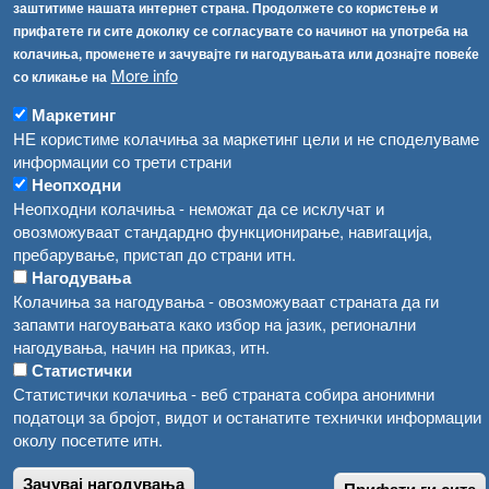
Република Бугарија ги засили официјалните контроли при увоз на свежо овошје и зеленчук
заштитиме нашата интернет страна. Продолжете со користење и
Архива
прифатете ги сите доколку се согласувате со начинот на употреба на
Високите температури ризик од труење со храна, опасни се и за животните
Регистри
колачиња, променете и зачувајте ги нагодувањата или дознајте повеќе
More info
со кликање на
Обрасци
Водата во Гостивар може да се користи како техничка, продолжува испораката на флаширана вода
Забрани
Маркетинг
Во Гостивар спроведени 70 вонредни контроли
НЕ користиме колачиња за маркетинг цели и не споделуваме
Огласи
информации со трети страни
Забраната за водата во Гостивар останува на сила, операторите да користат само технички безбедна вода
Неопходни
Неопходни колачиња - неможат да се исклучат и
овозможуваат стандардно функционирање, навигација,
пребарување, пристап до страни итн.
Нагодувања
Колачиња за нагодувања - овозможуваат страната да ги
запамти нагоувањата како избор на јазик, регионални
нагодувања, начин на приказ, итн.
Статистички
Статистички колачиња - веб страната собира анонимни
податоци за бројот, видот и останатите технички информации
околу посетите итн.
Зачувај нагодувања