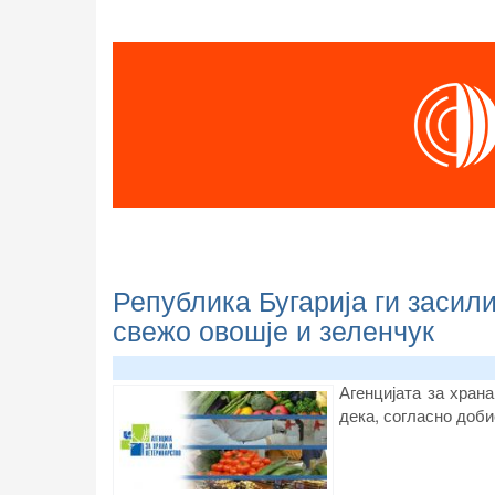
Република Бугарија ги засил
свежо овошје и зеленчук
А
генцијата за храна
дека, согласно
доби