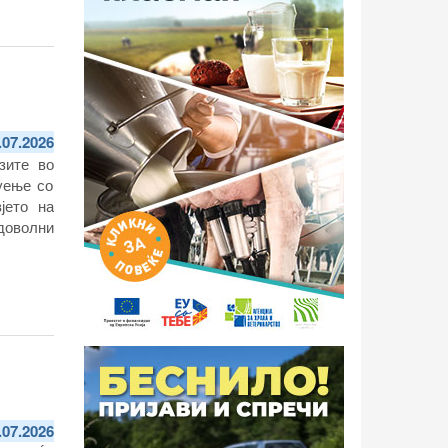
.07.2026
зите во
руење со
јето на
доволни
.07.2026