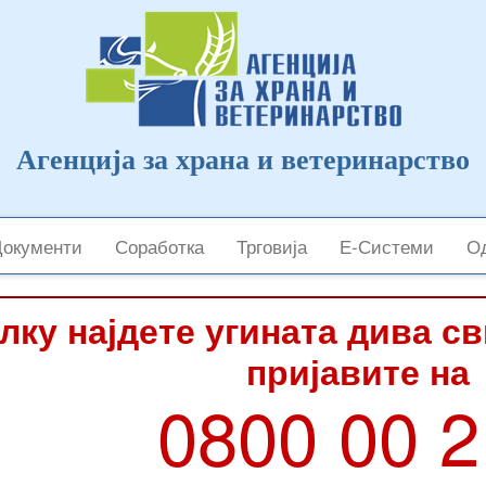
Агенција за храна и ветеринарство
Документи
Соработка
Трговија
Е-Системи
Од
лку најдете угината дива с
пријавите на
0800 00 