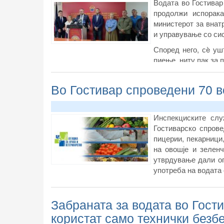
Водата во Гостивар
продолжи испорак
министерот за внат
и управување со си
Според него, сè уш
пиење, ниту пак за 
Во Гостивар спроведени 70 
Инспекциските слу
Гостиварско спров
пицерии, пекарници
на овошје и зелен
утврдување дали оп
употреба на водата
Забраната за водата во Гост
користат само технички безб