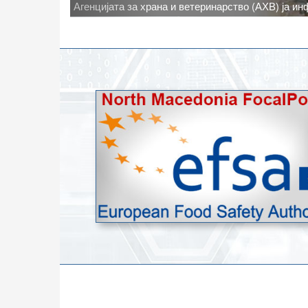
Новото најавено зголемување на дневните темпе
степени, ги зголемува ризиците од појава на тру