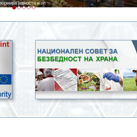
ратури, кое според метеоролозите во одредени региони ќе дости
ење со храна.