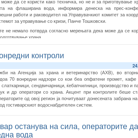
 може да се користи како техничка, но не и за приготвување х
ата на флаширана вода, информира денеска на прес-конфе
решни работи и раководител на Управувачкиот комитет за коор
стемот за управување со кризи, Панче Тошковски.
те не немало потврда согласно мерењата дека може да се кор
подготвување храна.
вонредни контроли
24
жби на Агенција за храна и ветеринарство (АХВ), во вторни
едоа 70 вонредни надзори со кои беа опфатени промет, кафе 
, слаткарници, сендвичарници, ќебапчилници, производство и 
чук и др оператори со храна. Акцент при контролите беше ст
ераторите од овој регион ја почитуваат донесената забрана н
 од гостиварскиот водоснабдителен систем.
ивар останува на сила, операторите д
една вода