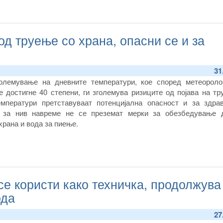
од труење со храна, опасни се и за
31
големување на дневните температури, кое според метеороло
е достигне 40 степени, ги зголемува ризиците од појава на т
емператури претставуваат потенцијална опасност и за здрав
у за нив навреме не се преземат мерки за обезбедување 
храна и вода за пиење.
се користи како техничка, продолжува
ода
27