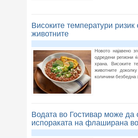
Високите температури ризик 
животните
Новото најавено з
одредени региони ќ
храна. Високите т
животните доколк
количини безбедна 
Водата во Гостивар може да 
испораката на флаширана в