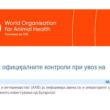
и официјалните контроли при увоз на
06
 и ветеринарство (
АХВ)
ја информира јавноста и оператори
те
с
еното
известување од Бугарскат