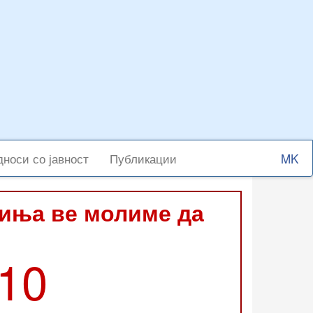
Select
носи со јавност
Публикации
your
langu
виња ве молиме да
210