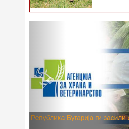
Претходно
Високите температури ризик од
животните