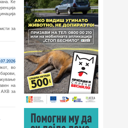
рана. Ќе
ренција
динација
исти за
.07.2026
кот, во
барови,
пакување
авен на
а АХВ за
а