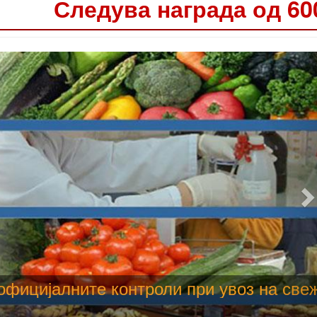
Следува награда од 60
 труење со храна, опасни се и за