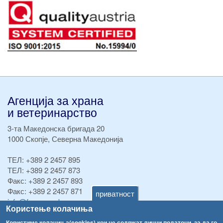
Агенција за храна
и ветеринарство
3-та Македонска бригада 20
1000 Скопје, Северна Македонија
ТЕЛ:
+389 2 2457 895
ТЕЛ:
+389 2 2457 873
Факс:
+389 2 2457 893
Факс:
+389 2 2457 871
приватност
info@fva.gov.mk
Користење колачиња
[АХВ-претходна страна]
Користиме колачиња(cookies) кои не содржат лични податоци, за да го