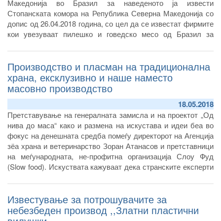
Македонија во Бразил за наведеното ја извести
Стопанската комора на Република Северна Македонија со
допис од 26.04.2018 година, со цел да се известат фирмите
кои увезуваат пилешко и говедско месо од Бразил за
можноста од појава на внесување на небезбедно месо.
Производство и пласман на традиционална
храна, ексклузивно и наше наместо
масовно производство
18.05.2018
Претставување на генералната замисла и на проектот „Од
нива до маса“ како и размена на искустава и идеи беа во
фокус на денешната средба помеѓу директорот на Агенција
зёа храна и ветеринарство Зоран Атанасов и претставници
на меѓународната, не-профитна организација Слоу Фуд
(Slow food). Искуствата кажуваат дека странските експерти
и професори од областа на здравата храна, земјоделството
и технологиите на производство се пријатно изненадени од
Известување за потрошувачите за
потенцијалот на домашните производи, особено од
автохтоните млечни специјалитети.
небезбеден производ ,,Златни пластични
вилушки,,