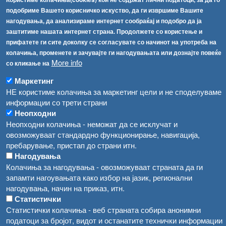
Соопштенија
Навигација
подобриме Вашето корисничко искуство, да ги извршиме Вашите
нагодувања, да анализираме интернет сообраќај и подобро да ја
Република Бугарија ги засили официјалните контроли при увоз на свежо овошје и зеленчук
Архива
заштитиме нашата интернет страна. Продолжете со користење и
прифатете ги сите доколку се согласувате со начинот на употреба на
Високите температури ризик од труење со храна, опасни се и за животните
Регистри
колачиња, променете и зачувајте ги нагодувањата или дознајте повеќе
More info
Обрасци
со кликање на
Водата во Гостивар може да се користи како техничка, продолжува испораката на флаширана вода
Забрани
Маркетинг
Во Гостивар спроведени 70 вонредни контроли
НЕ користиме колачиња за маркетинг цели и не споделуваме
Огласи
информации со трети страни
Забраната за водата во Гостивар останува на сила, операторите да користат само технички безбедна вода
Неопходни
Неопходни колачиња - неможат да се исклучат и
овозможуваат стандардно функционирање, навигација,
пребарување, пристап до страни итн.
Нагодувања
Колачиња за нагодувања - овозможуваат страната да ги
запамти нагоувањата како избор на јазик, регионални
нагодувања, начин на приказ, итн.
Статистички
Статистички колачиња - веб страната собира анонимни
податоци за бројот, видот и останатите технички информации