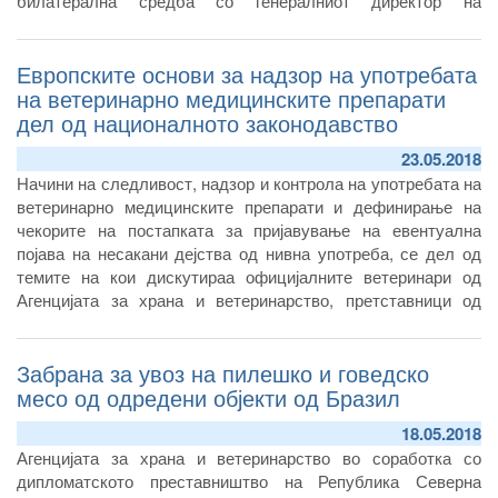
билатерална средба со генералниот директор на
Директоратот за здравствена заштита на животните и
ветеринарни препарати при Министерството за здравство
Европските основи за надзор на употребата
на Република Италија, г-дин Силвио Борело.
на ветеринарно медицинските препарати
дел од националното законодавство
23.05.2018
Начини на следливост, надзор и контрола на употребата на
ветеринарно медицинските препарати и дефинирање на
чекорите на постапката за пријавување на евентуална
појава на несакани дејства од нивна употреба, се дел од
темите на кои дискутираа официјалните ветеринари од
Агенцијата за храна и ветеринарство, претставници од
научните институции и ветеринарните друштва, во рамки на
дводневната работилница ,,Надзор на употребата на
Забрана за увоз на пилешко и говедско
ветеринарно медицински препарати,, која изминативе два
дена се одржа во рамки на твининг проектот за јакнење на
месо од одредени објекти од Бразил
капацитетите во Агенцијата за храна и ветеринарство, во
18.05.2018
делот на здравствена заштита на животните, кој се
Агенцијата за храна и ветеринарство во соработка со
реализира со поддршка на Европската Унија.
дипломатското преставништво на Република Северна