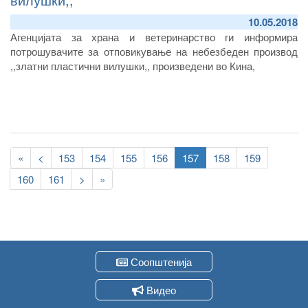
10.05.2018
Агенцијата за храна и ветеринарство ги информира
потрошувачите за отповикување на небезбеден производ
,,златни пластични вилушки,, произведени во Кина,
Pagination
First
«
Previous
<
Page
153
Page
154
Page
155
Page
156
Current
157
Page
158
Page
159
page
page
page
Page
160
Page
161
Следна
>
Last
»
страна
page
Соопштенија
Видео