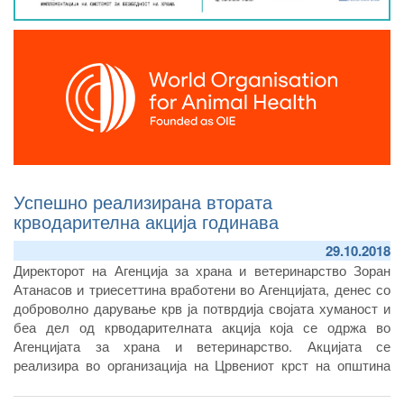
Успешно реализирана втората
крводарителна акција годинава
29.10.2018
Директорот на Агенција за храна и ветеринарство Зоран
Атанасов и триесеттина вработени во Агенцијата, денес со
доброволно дарување крв ја потврдија својата хуманост и
беа дел од крводарителната акција која се одржа во
Агенцијата за храна и ветеринарство. Акцијата се
реализира во организација на Црвениот крст на општина
Центар и Заводот за трансфузициона медицина.