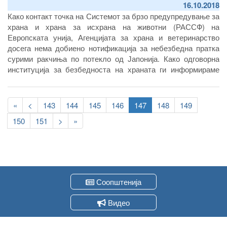
16.10.2018
Како контакт точка на Системот за брзо предупредување за
храна и храна за исхрана на животни (РАССФ) на
Европската унија, Агенцијата за храна и ветеринарство
досега нема добиено нотификација за небезбедна пратка
сурими ракчиња по потекло од Јапонија. Како одговорна
институција за безбедноста на храната ги информираме
потрошувачите дека според Системот за евиденција на
влез и транзит на пратки од животинско потекло на
Pagination
Агенцијата за храна и ветеринарство, увоз на ваков вид
First
«
Previous
<
Page
143
Page
144
Page
145
Page
146
Current
147
Page
148
Page
149
производ од Јапонија не е извршен.
page
page
page
Page
150
Page
151
Следна
>
Last
»
страна
page
Соопштенија
Видео