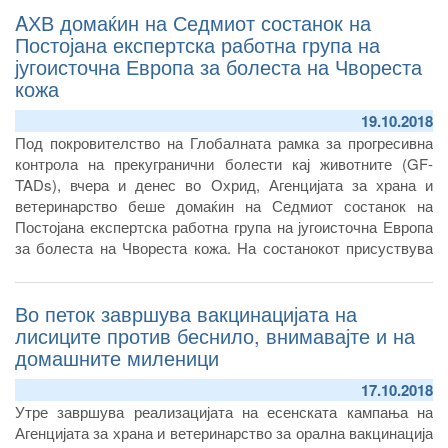
AХВ домаќин на Седмиот состанок на
Постојана експертска работна група на
југоисточна Европа за болеста на Чвореста
кожа
19.10.2018
Под покровителство на Глобалната рамка за прогресивна
контрола на прекугранични болести кај животните (GF-
TADs), вчера и денес во Охрид, Агенцијата за храна и
ветеринарство беше домаќин на Седмиот состанок на
Постојана експертска работна група на југоисточна Европа
за болеста на Чвореста кожа. На состанокот присуствува
високи претставници од Европската комисија, од
Генералниот директорат на ЕК за здравје и безбедност на
Во петок завршува вакцинацијата на
храна, претставници од Светска организација за
здравствена заштита на животните, Европска агенција за
лисиците против беснило, внимавајте и на
безбедност на храна, како и високи претставници од
домашните миленици
Организацијата за земјоделство и храна на Обединетите
17.10.2018
нации – ФАО, EU FMD, Европската референтна
Утре завршува реализацијата на есенската кампања на
лабораторија, како и претставници од Факултетот за
Агенцијата за храна и ветеринарство за орална вакцинација
ветеринарна медицина – Скопје, во својство на Национална