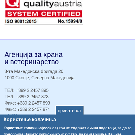
Агенција за храна
и ветеринарство
3-та Македонска бригада 20
1000 Скопје, Северна Македонија
ТЕЛ:
+389 2 2457 895
ТЕЛ:
+389 2 2457 873
Факс:
+389 2 2457 893
Факс:
+389 2 2457 871
приватност
info@fva.gov.mk
Користење колачиња
[АХВ-претходна страна]
Користиме колачиња(cookies) кои не содржат лични податоци, за да го
подобриме Вашето корисничко искуство, да ги извршиме Вашите