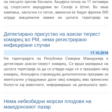
на лисците против беснило. Акцијата почна на 11 октомври
референтна лабораторија за болеста на Чвореста кожа.
од спортските аеродроми во Скопје и Штип. Во оваа
кампања, заклучно со петок, авионски ќе бидат фрлени 500
илјади вакцинални мамки на целата територија на
Република Северна Македонија, со исклучок на населените
места, водените површини и високите планински врвови.
Детектирано присуство на азиски тигрест
Тринаесеттата вакцинација на лисиците против беснило
Агенцијата ја реализира со финансиска поддршка од
комарец во РМ, нема регистрирано
Европската унија.
инфицирани случаи
17.10.2018
На територијата на Република Северна Македонија е
детектиран азиски-тигрест комарец. Се врши мапирање на
целата територија за да се утврди каде се е проширен овој
комарец. Агенцијата спроведува дополнителни програми за
евентуално утврдување дали овој комарец има пренесено
болести кај животните, информираше на денешната прес-
конференција во Владата на РМ, директорот на Агенцијата
за храна и ветеринарство Зоран Атанасов, заедно со
Нема небезбедни морски плодови на
епидемиологот од Институтот за јавно здравје д-р Жарко
Караџовски.
македонскиот пазар