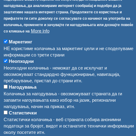
Соопштенија
Навигација
нагодувања, да анализираме интернет сообраќај и подобро да ја
Република Бугарија ги засили официјалните контроли при увоз на свежо овошје и зеленчук
заштитиме нашата интернет страна. Продолжете со користење и
Архива
прифатете ги сите доколку се согласувате со начинот на употреба на
Високите температури ризик од труење со храна, опасни се и за животните
Регистри
колачиња, променете и зачувајте ги нагодувањата или дознајте повеќе
More info
Обрасци
со кликање на
Водата во Гостивар може да се користи како техничка, продолжува испораката на флаширана вода
Забрани
Маркетинг
Во Гостивар спроведени 70 вонредни контроли
НЕ користиме колачиња за маркетинг цели и не споделуваме
Огласи
информации со трети страни
Забраната за водата во Гостивар останува на сила, операторите да користат само технички безбедна вода
Неопходни
Неопходни колачиња - неможат да се исклучат и
овозможуваат стандардно функционирање, навигација,
пребарување, пристап до страни итн.
Нагодувања
Колачиња за нагодувања - овозможуваат страната да ги
запамти нагоувањата како избор на јазик, регионални
нагодувања, начин на приказ, итн.
Статистички
Статистички колачиња - веб страната собира анонимни
податоци за бројот, видот и останатите технички информации
околу посетите итн.