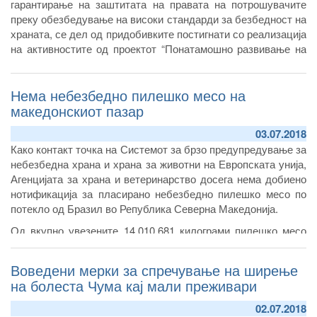
гарантирање на заштитата на правата на потрошувачите
преку обезбедување на високи стандарди за безбедност на
храната, се дел од придобивките постигнати со реализација
на активностите од проектот “Понатамошно развивање на
контролните системи на надлежните институции за заштита
на здравјето на луѓето, животните и растенијата”, чија
Нема небезбедно пилешко месо на
реализација беше промовирана денес.
македонскиот пазар
03.07.2018
Како контакт точка на Системот за брзо предупредување за
небезбедна храна и храна за животни на Европската унија,
Агенцијата за храна и ветеринарство досега нема добиено
нотификација за пласирано небезбедно пилешко месо по
потекло од Бразил во Република Северна Македонија.
Од вкупно увезените 14.010.681 килограми пилешко месо
од Полска, Хрватска, Словенија, Бразил, Бугарија,
Германија, Грција и Србија и други земји, оваа година,
Воведени мерки за спречување на ширење
заклучно со јуни, од Бразил се увезени вкупно 3.391.011
на болеста Чума кај мали преживари
килограми.
02.07.2018