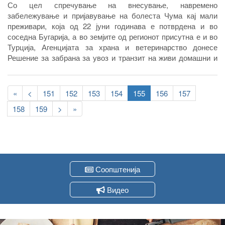
Со цел спречување на внесување, навремено
забележување и пријавување на болеста Чума кај мали
преживари, која од 22 јуни годинава е потврдена и во
соседна Бугарија, а во земјите од регионот присутна е и во
Турција, Агенцијата за храна и ветеринарство донесе
Решение за забрана за увоз и транзит на живи домашни и
диви мали преживари, семе, јајце клетки и емброни од
домашни и диви мали преживари, месо од домашни и диви
Pagination
мали праживари, производи и преработки од месо од
First
«
Previous
<
Page
151
Page
152
Page
153
Page
154
Current
155
Page
156
Page
157
домашни и диви мали преживари, млеко и производи од
page
page
page
Page
158
Page
159
Следна
>
Last
»
млеко од домашни и диви мали преживари, како и
страна
page
нуспроизводи од домашни и диви мали преживари во
Република Северна Македонија од Република Бугарија како
и мерки за брза реакција и успешно справување при
евентуална појава на болеста и кај нас.
Соопштенија
Видео