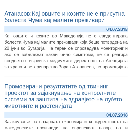
Aтанасов:Кај овците и козите не е присутна
болеста Чума кај малите преживари
04.07.2018
Кај овците и козите во Македонија не е евидентирана
болеста Чума кај малите преживари која беше потврдена на
22 јуни во Бугарија. На терен се спроведува мониторинг и
ако се забележат какви било симптоми, ќе се реагира
соодветно- изјави за медиумите директорот на Агенцијата
за храна и ветеринарство Зоран Атанансов, по промоцијата
на резултатите од твининг проектот „Натамошно развивање
на контролните системи на надлежните
Промовирани резултатите од твининг
проектот за зајакнување на контролните
системи за заштита на здравјето на луѓето,
животните и растенијата
04.07.2018
Зајакнување на пазарната економија и конкурентноста на
македонските производи на европскиот пазар, но и