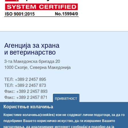
Агенција за храна
и ветеринарство
3-та Македонска бригада 20
1000 Скопје, Северна Македонија
ТЕЛ:
+389 2 2457 895
ТЕЛ:
+389 2 2457 873
Факс:
+389 2 2457 893
Факс:
+389 2 2457 871
приватност
info@fva.gov.mk
Користење колачиња
[АХВ-претходна страна]
Користиме колачиња(cookies) кои не содржат лични податоци, за да го
подобриме Вашето корисничко искуство, да ги извршиме Вашите
Соопштенија
Навигација
нагодувања, да анализираме интернет сообраќај и подобро да ја