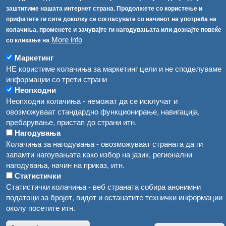
Република Бугарија ги засили официјалните контроли при увоз на свежо овошје и зеленчук
заштитиме нашата интернет страна. Продолжете со користење и
Архива
прифатете ги сите доколку се согласувате со начинот на употреба на
Високите температури ризик од труење со храна, опасни се и за животните
Регистри
колачиња, променете и зачувајте ги нагодувањата или дознајте повеќе
More info
со кликање на
Обрасци
Водата во Гостивар може да се користи како техничка, продолжува испораката на флаширана вода
Забрани
Маркетинг
Во Гостивар спроведени 70 вонредни контроли
НЕ користиме колачиња за маркетинг цели и не споделуваме
Огласи
информации со трети страни
Забраната за водата во Гостивар останува на сила, операторите да користат само технички безбедна вода
Неопходни
Неопходни колачиња - неможат да се исклучат и
овозможуваат стандардно функционирање, навигација,
пребарување, пристап до страни итн.
Нагодувања
Колачиња за нагодувања - овозможуваат страната да ги
запамти нагоувањата како избор на јазик, регионални
нагодувања, начин на приказ, итн.
Статистички
Статистички колачиња - веб страната собира анонимни
податоци за бројот, видот и останатите технички информации
околу посетите итн.