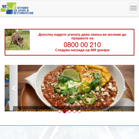
Skip
To
to
na
main
content
Доколку најдете угината дива свиња ве молиме да
пријавите на
0800 00 210
Следува награда од 600 денари
Претходно
След
Високите температури ризик од труење со храна, опасни се и
за животните