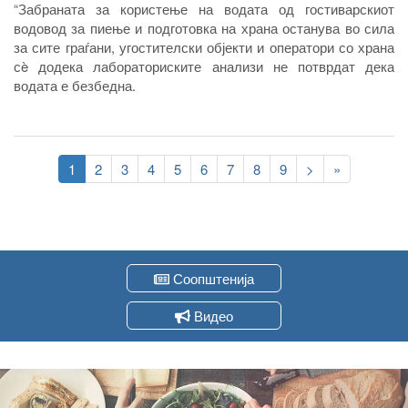
“Забраната за користење на водата од гостиварскиот
водовод за пиење и подготовка на храна останува во сила
за сите граѓани, угостителски објекти и оператори со храна
сè додека лабораториските анализи не потврдат дека
водата е безбедна
.
Pagination
Current
1
Page
2
Page
3
Page
4
Page
5
Page
6
Page
7
Page
8
Page
9
Следна
>
Last
»
page
страна
page
Соопштенија
Видео