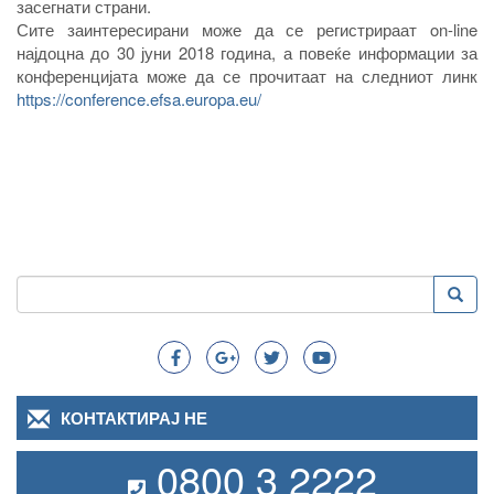
засегнати страни.
Сите заинтересирани може да се регистрираат on-line
најдоцна до 30 јуни 2018 година, а повеќе информации за
конференцијата може да се прочитаат на следниот линк
https://conference.efsa.europa.eu/
Пребарување
Преба
Search
КОНТАКТИРАЈ НЕ
0800 3 2222