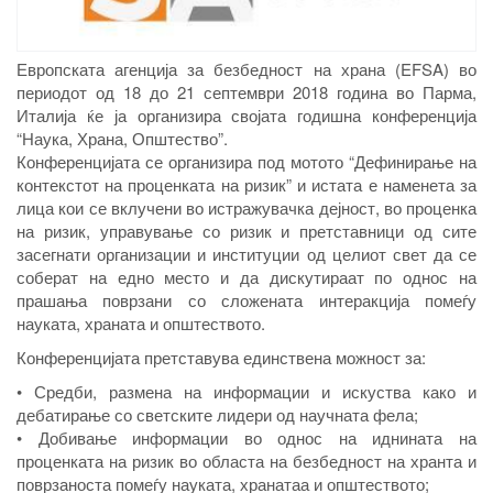
Европската агенција за безбедност на храна (EFSA) во
периодот од 18 до 21 септември 2018 година во Парма,
Италија ќе ја организира својата годишна конференција
“Наука, Храна, Општество”.
Конференцијата се организира под мотото “Дефинирање на
контекстот на проценката на ризик” и истата е наменета за
лица кои се вклучени во истражувачка дејност, во проценка
на ризик, управување со ризик и претставници од сите
засегнати организации и институции од целиот свет да се
соберат на едно место и да дискутираат по однос на
прашања поврзани со сложената интеракција помеѓу
науката, храната и општеството.
Конференцијата претставува единствена можност за:
• Средби, размена на информации и искуства како и
дебатирање со светските лидери од научната фела;
• Добивање информации во однос на иднината на
проценката на ризик во областа на безбедност на хранта и
поврзаноста помеѓу науката, хранатаа и општеството;