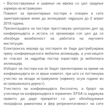
• Воспоставување и ширење на мрежа со цел градење
кариера на истражувач.
Повикот за презентирање постери е отворен и сите
заинтересирани може да аплицираат најдоцна до 2 април
2018 година.
Презентацијата на постери претставува централен дел од
конференцијата и истата се организира соп цел да се
обезбеди визибилност на работата на научните
институции.
Електронска верзија од постерите ќе биде дистрибуирана
преку конференциската мобилна апликација, а учесниците
ќе гласаат за најдобар постер користејќи ја мобилната
апликација.
Изборот на постери кои ќе бидат презентирани за време на
конференцијата ќе го врши комитет, при што се поттикнува
учество на млади истражувачи (најмногу осум години во
истражувачката дејност).
Учеството на конференцијата бесплатно, а бројот на
учесници на конференцијата е ограничен. EFSA го задржува
правото да даде приоритет со цел обезбедување
географска рамнотежа и фер репрезентативност на сите