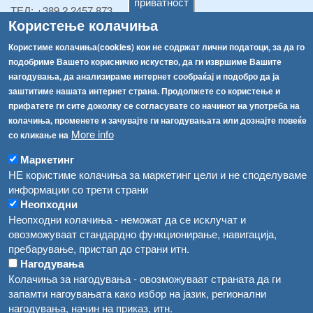
приватност
ТЕЛ:
+389 2 2457 873
Користење колачиња
Факс:
+389 2 2457 893
Факс:
+389 2 2457 871
Користиме колачиња(cookies) кои не содржат лични податоци, за да го
info@fva.gov.mk
подобриме Вашето корисничко искуство, да ги извршиме Вашите
нагодувања, да анализираме интернет сообраќај и подобро да ја
[АХВ-претходна страна]
заштитиме нашата интернет страна. Продолжете со користење и
Соопштенија
Навигација
прифатете ги сите доколку се согласувате со начинот на употреба на
колачиња, променете и зачувајте ги нагодувањата или дознајте повеќе
Република Бугарија ги засили официјалните контроли при увоз на свежо овошје и зеленчук
Архива
More info
со кликање на
Високите температури ризик од труење со храна, опасни се и за животните
Регистри
Маркетинг
Обрасци
НЕ користиме колачиња за маркетинг цели и не споделуваме
Водата во Гостивар може да се користи како техничка, продолжува испораката на флаширана вода
информации со трети страни
Забрани
Во Гостивар спроведени 70 вонредни контроли
Неопходни
Огласи
Неопходни колачиња - неможат да се исклучат и
Забраната за водата во Гостивар останува на сила, операторите да користат само технички безбедна вода
овозможуваат стандардно функционирање, навигација,
пребарување, пристап до страни итн.
Нагодувања
Колачиња за нагодувања - овозможуваат страната да ги
запамти нагоувањата како избор на јазик, регионални
нагодувања, начин на приказ, итн.