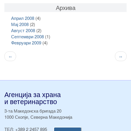
Архива
Април 2008
(4)
Мај 2008
(2)
Август 2008
(2)
Септември 2008
(1)
Февруари 2009
(4)
Pagination
Previous
След
‹‹
››
page
стран
Агенција за храна
и ветеринарство
3-та Македонска бригада 20
1000 Скопје, Северна Македонија
ТЕЛ:
+389 2 2457 895