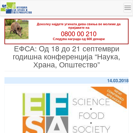
Skip
To
to
na
main
content
Доколку најдете угината дива свиња ве молиме да
пријавите на
0800 00 210
Следува награда од 600 денари
ЕФСА: Oд 18 до 21 септември
годишна конференција “Наука,
Храна, Општество”
14.03.2018