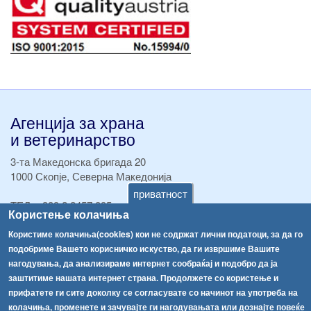
Агенција за храна
и ветеринарство
3-та Македонска бригада 20
1000 Скопје, Северна Македонија
приватност
ТЕЛ:
+389 2 2457 895
Користење колачиња
ТЕЛ:
+389 2 2457 873
Факс:
+389 2 2457 893
Користиме колачиња(cookies) кои не содржат лични податоци, за да го
Факс:
+389 2 2457 871
подобриме Вашето корисничко искуство, да ги извршиме Вашите
info@fva.gov.mk
нагодувања, да анализираме интернет сообраќај и подобро да ја
заштитиме нашата интернет страна. Продолжете со користење и
[АХВ-претходна страна]
прифатете ги сите доколку се согласувате со начинот на употреба на
колачиња, променете и зачувајте ги нагодувањата или дознајте повеќе