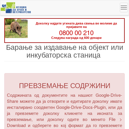
Skip
To
to
na
main
content
Доколку најдете угината дива свиња ве молиме да
пријавите на
0800 00 210
Следува награда од 600 денари
Барање за издавање на објект или
инкубаторска станица
ПРЕВЗЕМАЊЕ СОДРЖИНИ
Содржината од документите на нашиот Google-Drive-
Share можете да ја отворите и едитирате доколку имате
инсталирано соодветен Google-Drive-Docs-Plugin, или да
ја превземете доколку кликнете на иконата за
превземање, или доколку одите во менито
File >
Download
и одберете во кој формат да го превземете