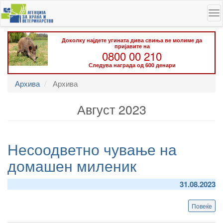
Skip
To
to
na
main
content
Доколку најдете угината дива свиња ве молиме да
пријавите на
0800 00 210
Следува награда од 600 денари
Архива
Архива
Август 2023
Несоодветно чување на
домашен миленик
31.08.2023
Повеќе
abo
Нес
чув