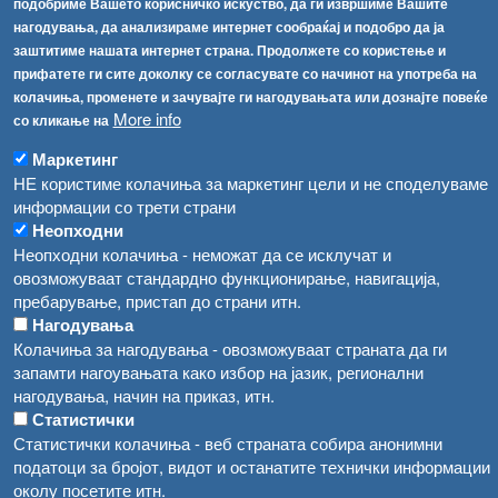
подобриме Вашето корисничко искуство, да ги извршиме Вашите
[АХВ-претходна страна]
нагодувања, да анализираме интернет сообраќај и подобро да ја
Соопштенија
Навигација
заштитиме нашата интернет страна. Продолжете со користење и
прифатете ги сите доколку се согласувате со начинот на употреба на
Република Бугарија ги засили официјалните контроли при увоз на свежо овошје и зеленчук
Архива
колачиња, променете и зачувајте ги нагодувањата или дознајте повеќе
More info
со кликање на
Високите температури ризик од труење со храна, опасни се и за животните
Регистри
Маркетинг
Обрасци
Водата во Гостивар може да се користи како техничка, продолжува испораката на флаширана вода
НЕ користиме колачиња за маркетинг цели и не споделуваме
Забрани
информации со трети страни
Во Гостивар спроведени 70 вонредни контроли
Неопходни
Огласи
Неопходни колачиња - неможат да се исклучат и
Забраната за водата во Гостивар останува на сила, операторите да користат само технички безбедна вода
овозможуваат стандардно функционирање, навигација,
пребарување, пристап до страни итн.
Нагодувања
Колачиња за нагодувања - овозможуваат страната да ги
запамти нагоувањата како избор на јазик, регионални
нагодувања, начин на приказ, итн.
Статистички
Статистички колачиња - веб страната собира анонимни
податоци за бројот, видот и останатите технички информации
околу посетите итн.