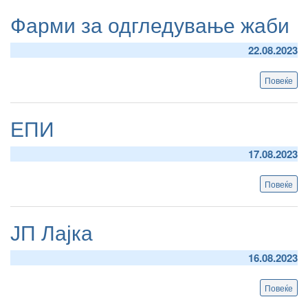
на
Фарми за одгледување жаби
до
мил
22.08.2023
Повеќе
abo
Фа
за
одг
ЕПИ
жаб
17.08.2023
Повеќе
abo
ЕП
ЈП Лајка
16.08.2023
Повеќе
abo
ЈП