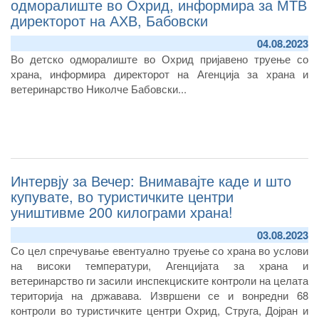
одморалиште во Охрид, информира за МТВ
директорот на АХВ, Бабовски
04.08.2023
Во детско одморалиште во Охрид пријавено труење со
храна, информира директорот на Агенција за храна и
ветеринарство Николче Бабовски...
Интервју за Вечер: Внимавајте каде и што
купувате, во туристичките центри
уништивме 200 килограми храна!
03.08.2023
Со цел спречување евентуално труење со храна во услови
на високи температури, Агенцијата за храна и
ветеринарство ги засили инспекциските контроли на целата
територија на државава. Извршени се и вонредни 68
контроли во туристичките центри Охрид, Струга, Дојран и