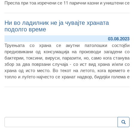
Преспа при тоа изречени се 11 парични казни и уништени се
приближно 200 килограми храна, најголем дел замрзнато
месо, риба, месни преработки и друг вид храна, вели во
Ни во ладилник не ја чувајте храната
интервјуто за весникот ВЕЧЕР, директорот на АХВ,
Николче Бабовски.
подолго време
03.08.2023
Труењата со храна се акутни патолошки состојби
предизвикани од консумација на производи загадени со
бактерии, токсини, вируси, паразити, но, само кога станува
збор за два поврзани случаја - со ист вид храна и/или со
храна од исто место. Во текот на летото, кога времето е
топло и луѓето најчесто се хранат надвор, бидејќи голема е
веројатноста да се на кампувања, излети и летувања, се
зголемува ризикот од болести кои се пренесуваат со
храната.
Пребарување
Преба
Search