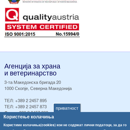
Агенција за храна
и ветеринарство
3-та Македонска бригада 20
1000 Скопје, Северна Македонија
ТЕЛ:
+389 2 2457 895
ТЕЛ:
+389 2 2457 873
приватност
Факс:
+389 2 2457 893
Користење колачиња
Факс:
+389 2 2457 871
info@fva.gov.mk
Користиме колачиња(cookies) кои не содржат лични податоци, за да го