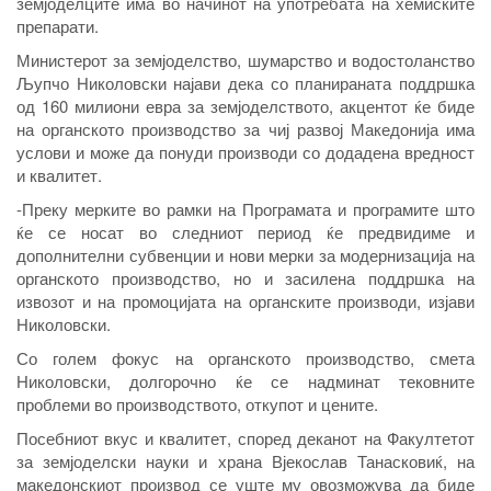
земјоделците има во начинот на употребата на хемиските
препарати.
Министерот за земјоделство, шумарство и водостоланство
Љупчо Николовски најави дека со планираната поддршка
од 160 милиони евра за земјоделството, акцентот ќе биде
на органското производство за чиј развој Македонија има
услови и може да понуди производи со додадена вредност
и квалитет.
-Преку мерките во рамки на Програмата и програмите што
ќе се носат во следниот период ќе предвидиме и
дополнителни субвенции и нови мерки за модернизација на
органското производство, но и засилена поддршка на
извозот и на промоцијата на органските производи, изјави
Николовски.
Со голем фокус на органското производство, смета
Николовски, долгорочно ќе се надминат тековните
проблеми во производството, откупот и цените.
Посебниот вкус и квалитет, според деканот на Факултетот
за земјоделски науки и храна Вјекослав Танасковиќ, на
македонскиот производ се уште му овозможува да биде