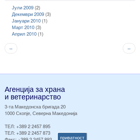
Јули 2009
(2)
Декември 2009
(3)
Јануари 2010
(1)
Март 2010
(3)
Април 2010
(1)
Pagination
Previous
След
‹‹
››
page
стран
Агенција за храна
и ветеринарство
3-та Македонска бригада 20
1000 Скопје, Северна Македонија
ТЕЛ:
+389 2 2457 895
ТЕЛ:
+389 2 2457 873
приватност
Факс:
+389 2 2457 893