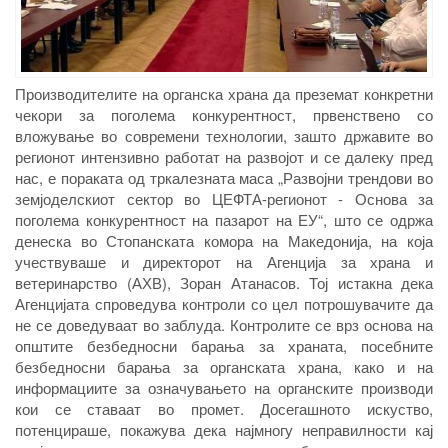
Производителите на органска храна да преземат конкретни
чекори за поголема конкурентност, првенствено со
вложување во современи технологии, зашто државите во
регионот интензивно работат на развојот и се далеку пред
нас, е пораката од тркалезната маса „Развојни трендови во
земјоделскиот сектор во ЦЕФТА-регионот - Основа за
поголема конкурентност на пазарот на ЕУ“, што се одржа
денеска во Стопанската комора на Македонија, на која
учествуваше и директорот на Агенција за храна и
ветеринарство (АХВ), Зоран Атанасов. Тој истакна дека
Агенцијата спроведува контроли со цел потрошувачите да
не се доведуваат во заблуда. Контролите се врз основа на
општите безбедносни барања за храната, посебните
безбедносни барања за органската храна, како и на
информациите за означувањето на органските производи
кои се ставаат во промет. Досегашното искуство,
потенцираше, покажува дека најмногу неправилности кај