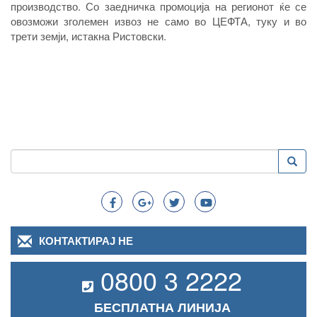
производство. Со заедничка промоција на регионот ќе се
овозможи зголемен извоз не само во ЦЕФТА, туку и во
трети земји, истакна Ристовски.
Пребарување
Преба
Search
КОНТАКТИРАЈ НЕ
0800 3 2222
БЕСПЛАТНА ЛИНИЈА