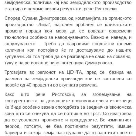
земјоделска политика кај нас земјоделското производство
стагнира и немаме никави резултати, рече Ристовски.
Според Сузана Димитровска од компанијата за органското
произвдоство „Липа“, најголем проблем се климатските
промени поради кои мора да се воведат современи
технологии особено за наводнувањето. Важно е, наведе, и
здружувањето. - Треба да направиме соодветни големи
количини кои постојано ќе ги доставуваме до нашите
купувачи. За тоа треба да се разговара не само на локално,
туку и на регионално ниво, потенцира Димитровска.
Трговијата во регионот на ЦЕФТА, пред се, базира на
размена на земјоделски производи кои се застапени со
повеќе од 40 проценти во вкупната размена.
Како што рече Ристовски, за зголемување на
конкурентноста на домашните производители и извозници
ќе биде особено важна спогодбата за заедничка економска
зона што се очекува да се потпише во Трст. Со неа треба
да се усогласат прописите и процедурите. Во изминатиот
период, потсети, не беа постигнати резултати, имаше
бариери и секоја земја настојуваше да го заштити своето