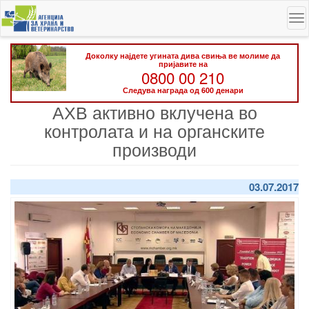
Skip
To
to
na
main
content
Доколку најдете угината дива свиња ве молиме да
пријавите на
0800 00 210
Следува награда од 600 денари
АХВ активно вклучена во
контролата и на органските
производи
03.07.2017