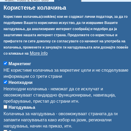
Факс:
+389 2 2457 871
Користење колачиња
info@fva.gov.mk
Користиме колачиња(cookies) кои не содржат лични податоци, за да го
подобриме Вашето корисничко искуство, да ги извршиме Вашите
[АХВ-претходна страна]
нагодувања, да анализираме интернет сообраќај и подобро да ја
Соопштенија
Навигација
заштитиме нашата интернет страна. Продолжете со користење и
Република Бугарија ги засили официјалните контроли при увоз на свежо овошје и зеленчук
прифатете ги сите доколку се согласувате со начинот на употреба на
Архива
колачиња, променете и зачувајте ги нагодувањата или дознајте повеќе
Високите температури ризик од труење со храна, опасни се и за животните
Регистри
More info
со кликање на
Обрасци
Водата во Гостивар може да се користи како техничка, продолжува испораката на флаширана вода
Маркетинг
НЕ користиме колачиња за маркетинг цели и не споделуваме
Забрани
Во Гостивар спроведени 70 вонредни контроли
информации со трети страни
Огласи
Неопходни
Забраната за водата во Гостивар останува на сила, операторите да користат само технички безбедна вода
Неопходни колачиња - неможат да се исклучат и
овозможуваат стандардно функционирање, навигација,
пребарување, пристап до страни итн.
Нагодувања
Колачиња за нагодувања - овозможуваат страната да ги
запамти нагоувањата како избор на јазик, регионални
нагодувања, начин на приказ, итн.