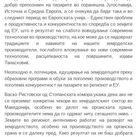
добро препознаен на пазарите во поранешна Југославија,
Источна и Средна Европа, а се очекува да биде така и во
следниот период во Европската унија. - Единствен проблем
е продуктивноста и конкурентноста во споредба со земјите
од ЕУ, што е резултат на слабото воведување современи
технологии во производството, на кое може да се надоврзат
традициите и навиките на нашите земјоделски
производители, послабото вложување во нови современи
технологии, расцепканоста на површините, изјави
Танасковиќ.
Неопходно е, потенцира, едуцирање на земјоделците преку
образовни програми и обуки за поголемо производството и
поголема конкурентност на пазарите во регионот и ЕУ.
Васко Ристовски од Стопанската комора укажа дека ако не
се преземат конкретни чекори во земјоделскиот сектор во
Македонија, особено во делот на органската храна,
производителите нема да го одржат ниту сегашното ниво. -
Земјите во регионот интензивно работат на развојот на
земјоделството, особено на производството на органска
храна и се далеку пред. Како резултат на не баш добрата