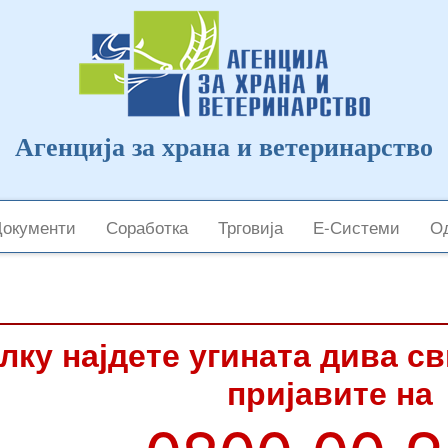
Агенција за храна и ветеринарство
Документи
Соработка
Трговија
Е-Системи
Од
лку најдете угината дива с
пријавите на