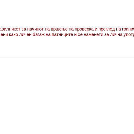
вилникот за начинот на вршење на проверка и преглед на грани
сени како личен багаж на патниците и се наменети за лична упот