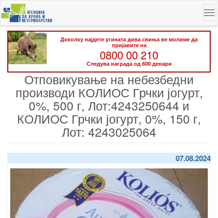
Skip
To
to
na
main
content
Доколку најдете угината дива свиња ве молиме да
пријавите на
0800 00 210
Следува награда од 600 денари
Отповикување на небезбедни
производи КОЛИОС Грчки јогурт,
0%, 500 г, Лот:4243250644 и
КОЛИОС Грчки јогурт, 0%, 150 г,
Лот: 4243025064
07.08.2024