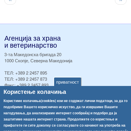
page
стран
Агенција за храна
и ветеринарство
3-та Македонска бригада 20
1000 Скопје, Северна Македонија
ТЕЛ:
+389 2 2457 895
ТЕЛ:
+389 2 2457 873
приватност
Факс:
+389 2 2457 893
Користење колачиња
Факс:
+389 2 2457 871
info@fva.gov.mk
Користиме колачиња(cookies) кои не содржат лични податоци, за да го
подобриме Вашето корисничко искуство, да ги извршиме Вашите
[АХВ-претходна страна]
нагодувања, да анализираме интернет сообраќај и подобро да ја
Соопштенија
Навигација
заштитиме нашата интернет страна. Продолжете со користење и
Република Бугарија ги засили официјалните контроли при увоз на свежо овошје и зеленчук
прифатете ги сите доколку се согласувате со начинот на употреба на
Архива