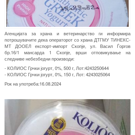
Агенцијата за храна и ветеринарство ги информира
потрошувачите дека операторот со храна ДТГМУ ТИНЕКС-
МТ ДООЕЛ експорт-импорт Скопје, ул. Васил Ѓоргов
бр.16/1 мансарда 1 Скопје, врши отповикување на
следниве небезбедни производи:
- КОЛИОС Грчки јогурт, 0%, 500 г, Лот:4243250644
- КОЛИОС Грчки јогурт, 0%, 150 г, Лот: 4243025064
Рок на употреба:16.08.2024