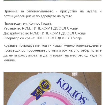
Причина за отповикувањето - присуство на мувла и
потенцијален ризик по здравјето на луѓето.
Производител: Колиос Грција
Увозник во РСМ: ТИНЕКС-МТ ДООЕЛ Скопје
Дистрибутер во РСМ: ТИНЕКС-МТ ДООЕЛ Скопје
Оператор со хрaна: ТИНЕКС-МТ ДООЕЛ Скопје
Крајните потрошувачи кои ги имаат купено горенаведените
производи со посочените лотови и рок на употреба, иститe
да нe ги консумираат и да ги вратат на местото од каде ги
купиле.