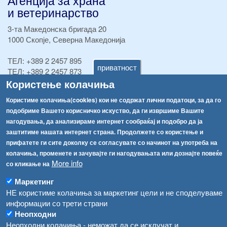
и ветеринарство
3-та Македонска бригада 20
1000 Скопје, Северна Македонија
ТЕЛ:
+389 2 2457 895
приватност
ТЕЛ:
+389 2 2457 873
Факс:
+389 2 2457 893
Користење колачиња
Факс:
+389 2 2457 871
Користиме колачиња(cookies) кои не содржат лични податоци, за да го
info@fva.gov.mk
подобриме Вашето корисничко искуство, да ги извршиме Вашите
нагодувања, да анализираме интернет сообраќај и подобро да ја
[АХВ-претходна страна]
заштитиме нашата интернет страна. Продолжете со користење и
Соопштенија
Навигација
прифатете ги сите доколку се согласувате со начинот на употреба на
Република Бугарија ги засили официјалните контроли при увоз на свежо овошје и зеленчук
колачиња, променете и зачувајте ги нагодувањата или дознајте повеќе
Архива
More info
со кликање на
Високите температури ризик од труење со храна, опасни се и за животните
Регистри
Маркетинг
Обрасци
Водата во Гостивар може да се користи како техничка, продолжува испораката на флаширана вода
НЕ користиме колачиња за маркетинг цели и не споделуваме
информации со трети страни
Забрани
Во Гостивар спроведени 70 вонредни контроли
Неопходни
Огласи
Неопходни колачиња - неможат да се исклучат и