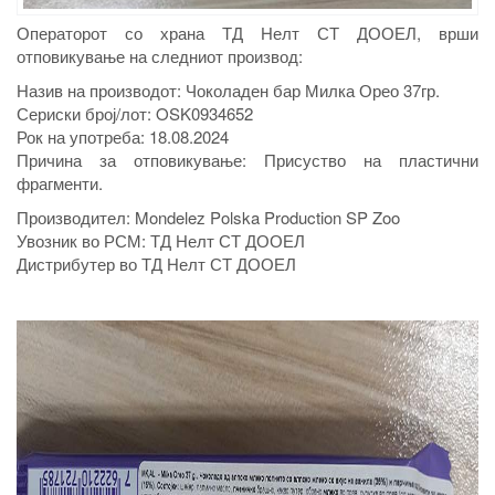
Операторот со храна ТД Нелт СТ ДООЕЛ, врши
отповикување на следниот производ:
Назив на производот: Чоколаден бар Милка Орео 37гр.
Сериски број/лот: OSK0934652
Рок на употреба: 18.08.2024
Причина за отповикување: Присуство на пластични
фрагменти.
Производител: Mondelez Polska Production SP Zoo
Увозник во РСМ: ТД Нелт СТ ДООЕЛ
Дистрибутер во ТД Нелт СТ ДООЕЛ