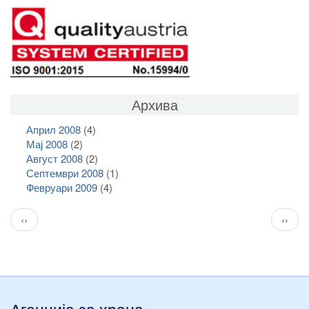
Архива
Април 2008
(4)
Мај 2008
(2)
Август 2008
(2)
Септември 2008
(1)
Февруари 2009
(4)
Pagination
Previous
След
‹‹
››
page
стран
Агенција за храна