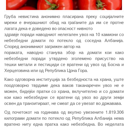
Груба невистина анонимно пласирана преку социјалните
мрежи е вчерашниот обид на граѓаните да им се протне
лагата дека е доведено во опасност нивното
здравје поради наводниот нелегален увоз на 10 камиони со
небезбедни домати по потекло од соседна Албанија.
Според анонимниот загрижен автор на
пораката, наводно станува збор на домати кои како
небезбедни поради утврдено зголемено присуство на
тешки метали и пестициди се вратени од увоз од Босна и
Херцеговина или од Република Црна Гора.
Како одговорна институција за безбедноста на храна, уште
поодговорно тврдиме дека ваков таканаречен увоз не е
можен, бидејќи пратки со храна, вклучително и со домати
кои како небезбедни се вратени од увоз во други земји
освен да транзитираат, не смеат да се увезат во државава.
Од почетокот на годинава од вкупно увезените 1.819.306
килограми домати по потекло од Република Албанија нема
вратено ниту една пратка како небезбедна. Во неделата