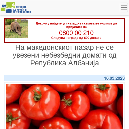
Skip
To
to
na
main
content
Доколку најдете угината дива свиња ве молиме да
пријавите на
0800 00 210
Следува награда од 600 денари
На македонскиот пазар не се
увезени небезбедни домати од
Република Албанија
16.05.2023