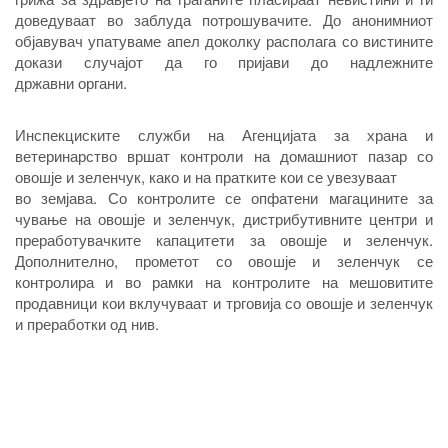
доведуваат во заблуда потрошувачите. До анонимниот
објавувач упатуваме апел доколку располага со вистините
докази случајот да го пријави до надлежните
државни органи.
Инспекциските служби на Агенцијата за храна и
ветеринарство вршат контроли на домашниот пазар со
овошје и зеленчук, како и на пратките кои се увезуваат
во земјава. Со контролите се опфатени магацините за
чување на овошје и зеленчук, дистрибутивните центри и
преработувачките капацитети за овошје и зеленчук.
Дополнително, прометот со овошје и зеленчук се
контролира и во рамки на контролите на мешовитите
продавници кои вклучуваат и трговија со овошје и зеленчук
и преработки од нив.