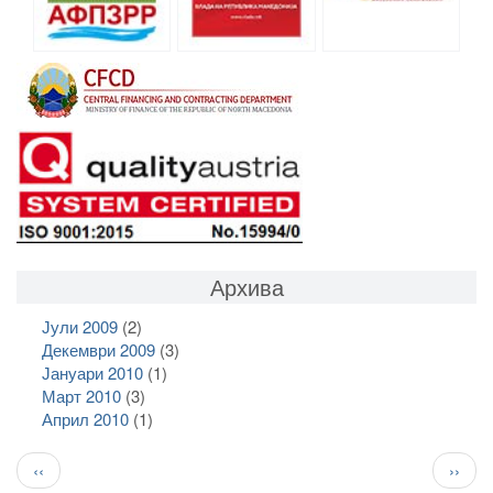
Архива
Јули 2009
(2)
Декември 2009
(3)
Јануари 2010
(1)
Март 2010
(3)
Април 2010
(1)
Pagination
Previous
След
‹‹
››
page
стран