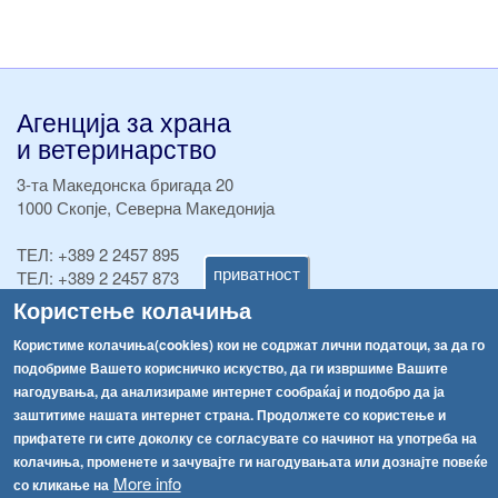
Агенција за храна
и ветеринарство
3-та Македонска бригада 20
1000 Скопје, Северна Македонија
ТЕЛ:
+389 2 2457 895
приватност
ТЕЛ:
+389 2 2457 873
Факс:
+389 2 2457 893
Користење колачиња
Факс:
+389 2 2457 871
Користиме колачиња(cookies) кои не содржат лични податоци, за да го
info@fva.gov.mk
подобриме Вашето корисничко искуство, да ги извршиме Вашите
нагодувања, да анализираме интернет сообраќај и подобро да ја
[АХВ-претходна страна]
заштитиме нашата интернет страна. Продолжете со користење и
Соопштенија
Навигација
прифатете ги сите доколку се согласувате со начинот на употреба на
Република Бугарија ги засили официјалните контроли при увоз на свежо овошје и зеленчук
колачиња, променете и зачувајте ги нагодувањата или дознајте повеќе
Архива
More info
со кликање на