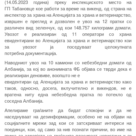
(14.05.2023 година) преку инспекциското место на
ГП Табановце кое работи за време на викенд, од страна на
инспектор за храна на Агенцијата за храна и ветеринарство,
извршен е преглед и дозволен е увоз на 12 пратки со
различен вид зеленчук, од кои 148.757 килограми домати.
Увозот е реализиран од 11 оператори со храна
евидентирани во Агенцијата за храна и ветеринарство кои
за увозот ја поседуваат целокупната
потребна документација.
Наводниот увоз на 10 камиони со небезбедни домати од
Албанија, за кој во анонимната ФБ објава се тврди дека е
реализиран деновиве, воопшто не е
евидентиран од Агенцијата за храна и ветеринарство како
таков, односно, досега, вклучително и викендов, не е
вратена ниту една небезбедна пратка по потекло од
соседна Албанија.
Апелираме граѓаните да бидат спокојни и да не
наседнуваат на дезинформации, особено не на објави на
социјалните мрежи зад кои се затскриваат интереси на
поединци, кои, од само за нив познати причини, во име на
грижа за здравјето на граѓаните пласираат невистини и ги