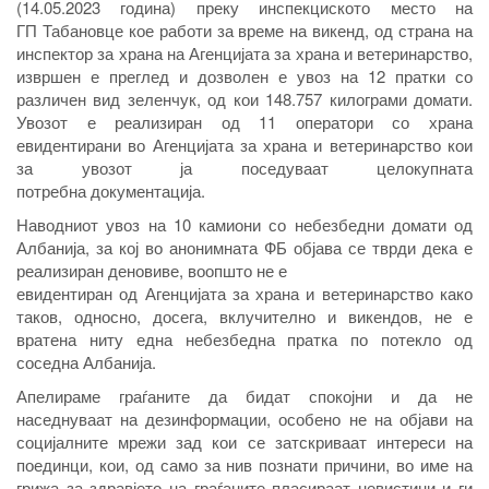
(14.05.2023 година) преку инспекциското место на
ГП Табановце кое работи за време на викенд, од страна на
инспектор за храна на Агенцијата за храна и ветеринарство,
извршен е преглед и дозволен е увоз на 12 пратки со
различен вид зеленчук, од кои 148.757 килограми домати.
Увозот е реализиран од 11 оператори со храна
евидентирани во Агенцијата за храна и ветеринарство кои
за увозот ја поседуваат целокупната
потребна документација.
Наводниот увоз на 10 камиони со небезбедни домати од
Албанија, за кој во анонимната ФБ објава се тврди дека е
реализиран деновиве, воопшто не е
евидентиран од Агенцијата за храна и ветеринарство како
таков, односно, досега, вклучително и викендов, не е
вратена ниту една небезбедна пратка по потекло од
соседна Албанија.
Апелираме граѓаните да бидат спокојни и да не
наседнуваат на дезинформации, особено не на објави на
социјалните мрежи зад кои се затскриваат интереси на
поединци, кои, од само за нив познати причини, во име на
грижа за здравјето на граѓаните пласираат невистини и ги