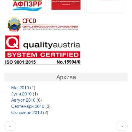
Архива
Мај 2010
(1)
Јули 2010
(1)
Август 2010
(6)
Септември 2010
(3)
Октомври 2010
(2)
Pagination
Previous
След
‹‹
››
page
стран