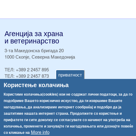
Агенција за храна
и ветеринарство
3-та Македонска бригада 20
1000 Скопје, Северна Македонија
ТЕЛ:
+389 2 2457 895
приватност
ТЕЛ:
+389 2 2457 873
Факс:
+389 2 2457 893
Користење колачиња
Факс:
+389 2 2457 871
Користиме колачиња(cookies) кои не содржат лични податоци, за да го
info@fva.gov.mk
подобриме Вашето корисничко искуство, да ги извршиме Вашите
нагодувања, да анализираме интернет сообраќај и подобро да ја
[АХВ-претходна страна]
заштитиме нашата интернет страна. Продолжете со користење и
Соопштенија
Навигација
прифатете ги сите доколку се согласувате со начинот на употреба на
Република Бугарија ги засили официјалните контроли при увоз на свежо овошје и зеленчук
колачиња, променете и зачувајте ги нагодувањата или дознајте повеќе
Архива
More info
со кликање на