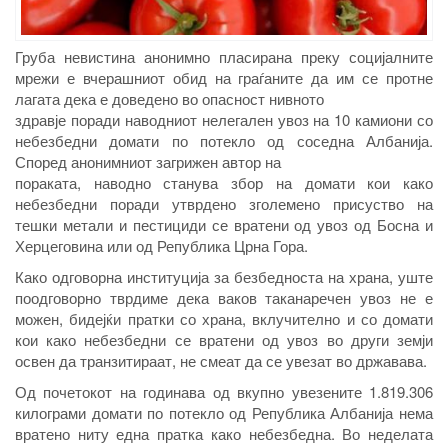
Груба невистина анонимно пласирана преку социјалните
мрежи е вчерашниот обид на граѓаните да им се протне
лагата дека е доведено во опасност нивното
здравје поради наводниот нелегален увоз на 10 камиони со
небезбедни домати по потекло од соседна Албанија.
Според анонимниот загрижен автор на
пораката, наводно станува збор на домати кои како
небезбедни поради утврдено зголемено присуство на
тешки метали и пестициди се вратени од увоз од Босна и
Херцеговина или од Република Црна Гора.
Како одговорна институција за безбедноста на храна, уште
поодговорно тврдиме дека ваков таканаречен увоз не е
можен, бидејќи пратки со храна, вклучително и со домати
кои како небезбедни се вратени од увоз во други земји
освен да транзитираат, не смеат да се увезат во државава.
Од почетокот на годинава од вкупно увезените 1.819.306
килограми домати по потекло од Република Албанија нема
вратено ниту една пратка како небезбедна. Во неделата