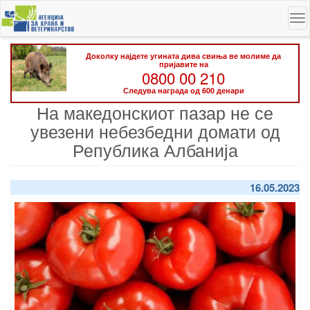
Skip
To
to
na
main
content
Доколку најдете угината дива свиња ве молиме да
пријавите на
0800 00 210
Следува награда од 600 денари
На македонскиот пазар не се
увезени небезбедни домати од
Република Албанија
16.05.2023