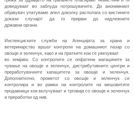
доведуваат во заблуда потрошувачите. До анонимниот
објавувач упатуваме апел доколку располага со вистините
докази случајот да го пријави до надлежните
државни органи.
Инспекциските служби на Агенцијата за храна и
ветеринарство вршат контроли на домашниот пазар со
овошје и зеленчук, како и на пратките кои се увезуваат
во земјава. Со контролите се опфатени магацините за
чување на овошје и зеленчук, дистрибутивните центри и
преработувачките капацитети за овошје и зеленчук.
Дополнително, прометот со овошје и зеленчук се
контролира и во рамки на контролите на мешовитите
продавници кои вклучуваат и трговија со овошје и зеленчук
и преработки од нив.