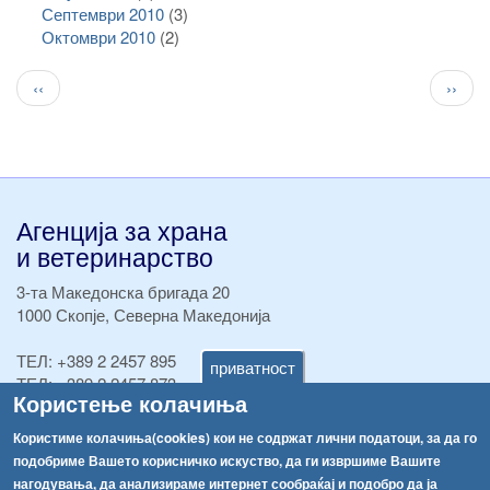
Септември 2010
(3)
Октомври 2010
(2)
Pagination
Previous
След
‹‹
››
page
стран
Агенција за храна
и ветеринарство
3-та Македонска бригада 20
1000 Скопје, Северна Македонија
ТЕЛ:
+389 2 2457 895
приватност
ТЕЛ:
+389 2 2457 873
Користење колачиња
Факс:
+389 2 2457 893
Факс:
+389 2 2457 871
Користиме колачиња(cookies) кои не содржат лични податоци, за да го
info@fva.gov.mk
подобриме Вашето корисничко искуство, да ги извршиме Вашите
нагодувања, да анализираме интернет сообраќај и подобро да ја