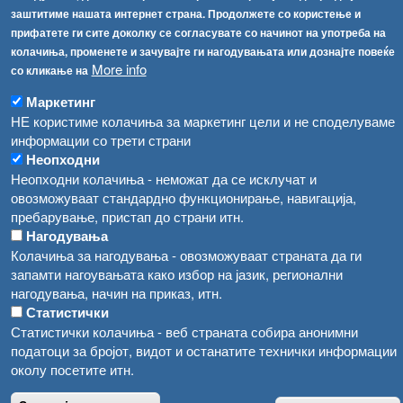
[АХВ-претходна страна]
заштитиме нашата интернет страна. Продолжете со користење и
Соопштенија
Навигација
прифатете ги сите доколку се согласувате со начинот на употреба на
колачиња, променете и зачувајте ги нагодувањата или дознајте повеќе
Република Бугарија ги засили официјалните контроли при увоз на свежо овошје и зеленчук
Архива
More info
со кликање на
Високите температури ризик од труење со храна, опасни се и за животните
Регистри
Маркетинг
Обрасци
НЕ користиме колачиња за маркетинг цели и не споделуваме
Водата во Гостивар може да се користи како техничка, продолжува испораката на флаширана вода
информации со трети страни
Забрани
Неопходни
Во Гостивар спроведени 70 вонредни контроли
Огласи
Неопходни колачиња - неможат да се исклучат и
Забраната за водата во Гостивар останува на сила, операторите да користат само технички безбедна вода
овозможуваат стандардно функционирање, навигација,
пребарување, пристап до страни итн.
Нагодувања
Колачиња за нагодувања - овозможуваат страната да ги
запамти нагоувањата како избор на јазик, регионални
нагодувања, начин на приказ, итн.
Статистички
Статистички колачиња - веб страната собира анонимни
податоци за бројот, видот и останатите технички информации
околу посетите итн.