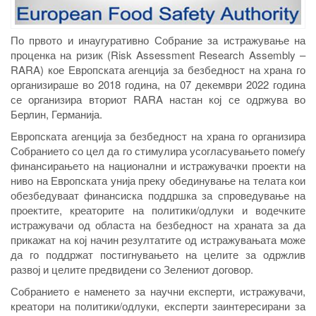
По првото и инаугуративно Собрание за истражување на
проценка на ризик (Risk Assessment Research Assembly –
RARA) кое Европската агенција за безбедност на храна го
организираше во 2018 година, на 07 декември 2022 година
се организира вториот RARA настан кој се одржува во
Берлин, Германија.
Европската агенција за безбедност на храна го организира
Собранието со цел да го стимулира усогласувањето помеѓу
финансирањето на национални и истражувачки проекти на
ниво на Европската унија преку обединување на телата кои
обезбедуваат финансиска поддршка за спроведување на
проектите, креаторите на политики/одлуки и водечките
истражувачи од областа на безбедност на храната за да
прикажат на кој начин резултатите од истражувањата може
да го поддржат постигнувањето на целите за одржлив
развој и целите предвидени со Зелениот договор.
Собранието е наменето за научни експерти, истражувачи,
креатори на политики/одлуки, експерти заинтересирани за