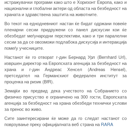
истражувачки програми како што е Хоризонт Европа, како и
национални и глобални актери од областа на безбедност на
храната и здравствена заштита на животните.
Во текот на еднодневниот настан ќе бидат одржани повеќе
пленарни сесии придружени со панел дискусии кои ќе
обезбедат меѓународни перспективи, како и три паралелни
сесии за да се овозможи подлабока дискусија и интеракција
помеѓу учесниците.
Настанот ќе го отворат г-дин Бернард Урл (Bernhard Url),
извршен директор на Европската агенција за безбедност на
храна и г-дин Андреас Хенсел (Andreas Hensel),
претседател на Германскиот федерален институт за
проценка на ризик (BfR).
Земајќи во предвид дека учеството на Собранието со
физичко присуство е ограничено на 300 гости, Европската
агенција за безбедност на храна обезбеди технички услови
за пренос во живо.
Сите заинтересирани ќе може да го следат настанот со
поврзување преку официјалната веб страна на
RARA