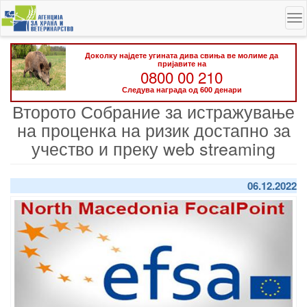
Skip
To
to
na
main
content
Доколку најдете угината дива свиња ве молиме да
пријавите на
0800 00 210
Следува награда од 600 денари
Второто Собрание за истражување
на проценка на ризик достапно за
учество и преку web streaming
06.12.2022